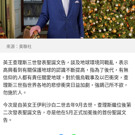
來源：美聯社
英王查理斯三世發表聖誕文告，談及地球環境同戰亂，表示
高興看到有關保護地球的認識不斷提高，指為了後代，有無
信仰的人都有責任關愛地球。對於俄烏戰事及以巴衝突，查
理斯三世指世界各地的悲慘衝突日益加劇，強調己所不欲，
勿施於人。
今次是自英女王伊利沙白二世去年9月去世，查理斯繼位後第
二次發表聖誕文告，亦是他在5月正式加冕後的首份聖誕文
告。
Share to Facebook
Share to WhatsApp