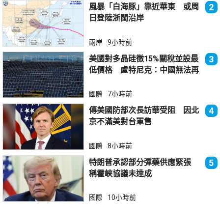
風暴「白海豚」靠近華東 或周
2
日登陸浙閩沿岸
兩岸
9小時前
美國對多晶硅徵15%關稅並設最
3
低價格 盧特尼克：中國無法再
傾銷
國際
7小時前
傳美國防部次長訪華受阻 因北
4
京不滿美對台軍售
國際
8小時前
特朗普承認部分彈藥供應緊張
5
稱霍峽協議未達成
國際
10小時前