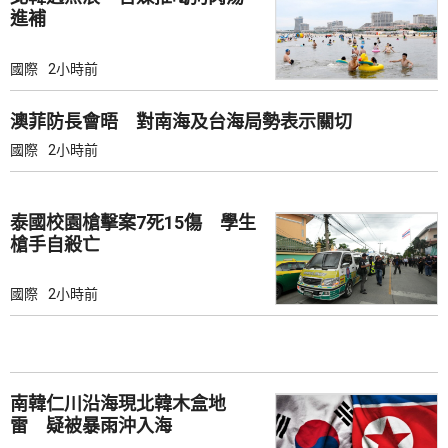
進補
國際
2小時前
澳菲防長會晤 對南海及台海局勢表示關切
國際
2小時前
泰國校園槍擊案7死15傷 學生
槍手自殺亡
國際
2小時前
南韓仁川沿海現北韓木盒地
雷 疑被暴雨沖入海