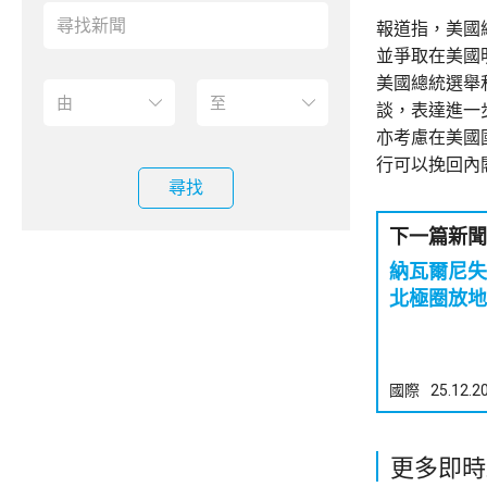
報道指，美國
並爭取在美國
美國總統選舉
談，表達進一
亦考慮在美國
行可以挽回內
尋找
下一篇新聞
納瓦爾尼失
北極圈放地
國際
25.12.2
更多即時