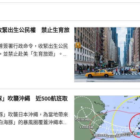
公開表態就仍然為時尚早。報道
特朗普圈子的盟友指，特朗普的
會對不同人說不同的話，支...
收緊出生公民權 禁止生育旅
普簽署行政命令，收緊出生公民
，並禁止赴美「生育旅遊」。行
外國政府僱員、游說人員和敵對
員等，在美國誕下的子女，將不
國公民身份。華府亦禁止透過赴
獲得美國公民身份。 特朗普
時指，出生公民權制度長期被濫
」吹襲沖繩 近500航班取
遊」已經發展成一門生意，每年
人透過有關制度讓子女取得美國
豚」吹襲日本沖繩，為當地帶來
華府要推出新的限制。 ...
白海豚」的暴風圈覆蓋沖繩本島
美群島，中心附近最大風速為每
，最高陣風風速每小時198公