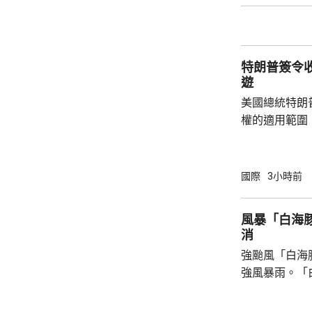
特朗普何時會
同時引述接近
性格反覆多變，
特朗普簽令
遊
美國總統特朗
權的適用範圍
政命令規定，
外國勢力的人
會自動獲得美
國際
3小時前
美生育，令子女
在白宮見記者
風暴「白海豚
用，「生育旅
消
可能有數十萬
強颱風「白海
公民身份，因此
強風暴雨。「
和鹿兒島縣奄
小時144公里