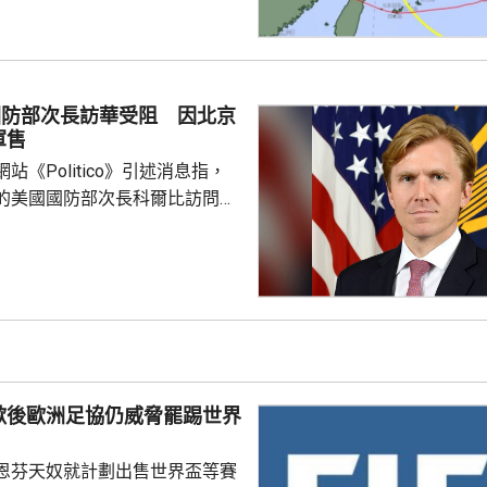
導致房屋倒塌。氣象廳預計，沖
群島未來一日將受到線狀雨帶影
雨量可能達到200毫米，呼籲當
流氾濫等。 受風暴影響，
國防部次長訪華受阻 因北京
今日共有470班航機取消，明日
軍售
取消。
站《Politico》引述消息指，
的美國國防部次長科爾比訪問中
，形容北京對此態度冷淡，原因
12月批准110億美元的對台軍
口限制、台海局勢，以至解放軍
活動而動盪不安，五角大樓官員
穩定兩國關係，他最近數月一直
問邀請，並在中國國防大學發表
歉後歐洲足協仍威脅罷踢世界
部官員與北...
恩芬天奴就計劃出售世界盃等賽