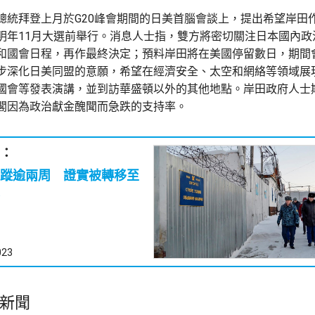
總統拜登上月於G20峰會期間的日美首腦會談上，提出希望岸田
明年11月大選前舉行。消息人士指，雙方將密切關注日本國內政
和國會日程，再作最終決定；預料岸田將在美國停留數日，期間
步深化日美同盟的意願，希望在經濟安全、太空和網絡等領域展
國會等發表演講，並到訪華盛頓以外的其他地點。岸田政府人士
閣因為政治獻金醜聞而急跌的支持率。
：
蹤逾兩周 證實被轉移至
023
新聞