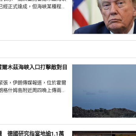
已經正式達成，但海峽某種程度
又指美方正參與相關談判，整體
美伊戰事將很快結束。 特朗普
時，承認美軍部分彈藥供應比較
日補充庫存，又指部分威力強大
乎無限，強調美國國防企業正在
，生產愛國者和戰斧導彈等。 日
特朗普上星期曾與防長赫格塞
霍爾木茲海峽入口打擊敵對目
庫存問題爭執。特朗普...
緊張，伊朗傳媒報道，位於霍爾
朗格什姆島附近周四晚上傳兩次
引述消息人士指，爆炸聲是伊朗
峽入口打擊敵對目標所致，伊朗
動成果。
 德國研究指當地逾1.1萬