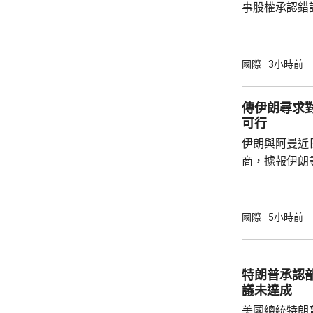
事股權承認錯
持後，仍未能
的威脅。 歐洲足協發表聲明，指他們提出了明
確條件，第一
國際
3小時前
二是必須確保
犯。但這些條
傳伊朗尋求
芬天奴擔任國
可行
足球員協會則
伊朗與阿曼近
商，據報伊朗
等於貨物價值
運界消息指，
已制裁伊朗負
國際
5小時前
海峽管理局」
受伊朗政府提
境費，將引起
特朗普承認
結。 業界人士指，另一個複雜因素是，英國保
議未達成
險機構「勞合社
美國總統特朗