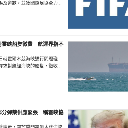
誤及道歉，並獲國際足協全力支
化解歐洲足協杯葛世界盃等賽事
是撤回出售賽事股權的提議，第
這類破壞比賽面貌的行徑絕不再
件仍未達到。聲明同時重申對恩
對霍峽船隻徵費 航運界指不
際足協主席失去信心。國際職業
指責恩芬天奴嚴重濫用職權。
日就霍爾木茲海峽通行問題磋
尋求對航經海峽的船隻，徵收相
5%至7%的費用。路透社引述航
相關過境費難以實施，因為美國
責管理霍爾木茲海峽的「波斯灣
，美國財政部亦禁止美國人員接
供的通行服務；若向伊朗繳付過
合規問題，可能導致資產被凍
部分彈藥供應緊張 稱霍峽協
」上月底為戰爭保險承保人...
普表示，關於重開霍爾木茲海峽