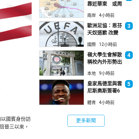
靠近華東 或周
日登陸浙閩沿岸
兩岸
4小時前
歐洲足協：恩芬
3
天奴道歉 改變
不了抵制世界盃
國際
12小時前
立場
嶺大學生會解散
4
稱校內外形勢出
現變化
本地
9小時前
皇家馬德里與雲
5
尼斯奧斯簽署6
年新約
體育
4小時前
旬以國賓身份訪
更多新聞
安倍晉三以來，