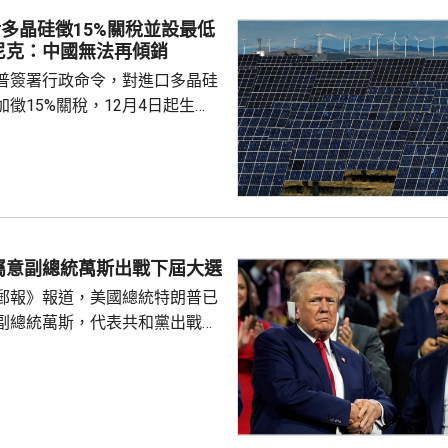
多晶硅徵15%關稅並設最低
尼克：中國無法再傾銷
普簽署行政命令，對進口多晶硅
徵15%關稅，12月4日起生
業在美國設廠，制衡中國的晶片
。特朗普又對進口多晶硅和相關
價格，其中多晶硅每公斤21美
100美元；太陽能電池每瓦22
瓦38美仙。 公告又授權
劃，若企業承諾在美國建設、翻
屬意副總統萬斯出戰下屆大選
硅、晶圓或太陽能電池等生產設
郵報》報道，美國總統特朗普已
1月20日前...
副總統萬斯，代表共和黨出戰
白
室與共和黨金主會晤，指希望萬
黨在下屆大選中勝出。據報有特
容，特朗普已私下認定由萬斯
要討論萬斯何時宣布參選，或者