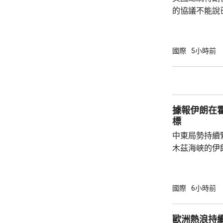
的協議不能說
上已經開放，
進展良好，相信
在白宮見記者
國際
5小時前
緊張，但已每
的彈藥供應幾
建造更多工廠
前有報道指，
據報伊朗在
思，就美軍彈藥
標
中東局勢持續
木茲海峽的伊
爆炸聲。報道
在霍爾木茲海
稍後會公布行
國際
6小時前
歐洲熱浪持續