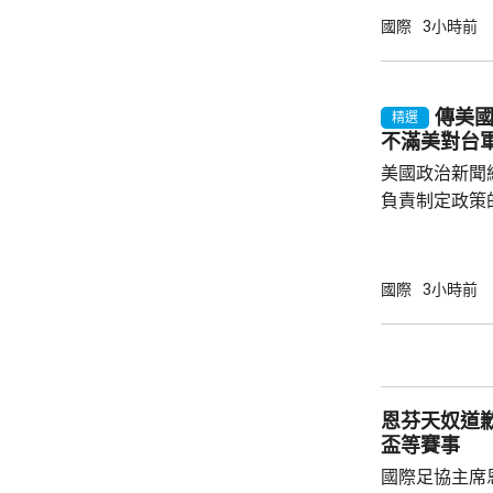
里，風力足以
國際
3小時前
繩本島和奄美
響，24小時降
地居民提防強風和河
傳美
精選
沖繩和鹿兒島
不滿美對台
亦有300班機
美國政治新聞網
負責制定政策
國的計劃受阻
是不滿華府去年
售案。 報道指，科爾比認為美中關係過去一年
國際
3小時前
因為關稅、出
在南海的軍事
訪問中國有助
爭取中方的訪
恩芬天奴道
演講，要求國防
盃等賽事
國際足協主席