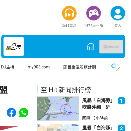
節目重溫
1872玩一陣
登入
搜尋
DJ主持
my903.com
節目重溫服務計劃
盟
至 Hit 新聞排行榜
風暴「白海豚」
1
吹襲沖繩 近
Share to Facebook
Share to WhatsApp
500航班取消
國際
3小時前
風暴「白海豚」
2