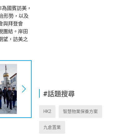
作為國賓訪美，
治形勢，以及
會與拜登會
現團結。岸田
期望，訪美之
#話題搜尋
HK2
智慧物業保養方案
九倉置業