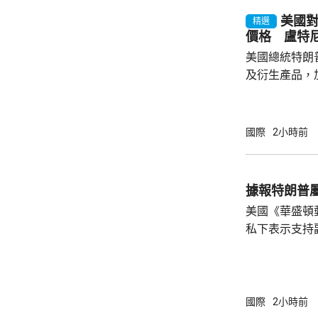
美國對
精選
價格 盧特
美國總統特朗
及衍生產品，加
效，以鼓勵企
和太陽能發展
產品設定最低
國際
2小時前
元；晶圓每公斤
美仙；太陽能組件每
商務部制定計
據報特朗普
新或擴建多晶
美國《華盛頓
施，並在2029年
私下表示支持
2028年大選。 報道指，特朗普約兩周前在
宮橢圓形辦公
斯能代表共和
朗普的顧問形
國際
2小時前
「接班」，但