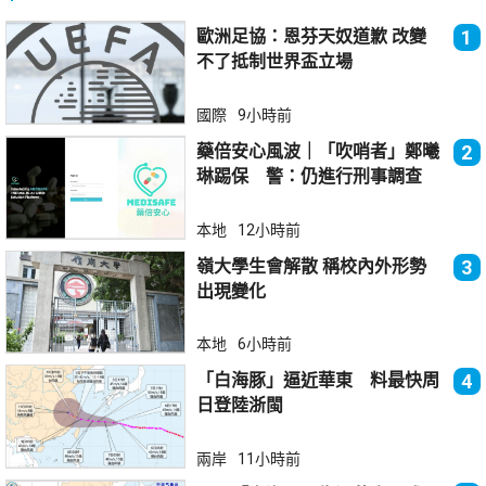
歐洲足協：恩芬天奴道歉 改變
1
不了抵制世界盃立場
國際
9小時前
藥倍安心風波｜「吹哨者」鄭曦
2
琳踢保 警：仍進行刑事調查
本地
12小時前
嶺大學生會解散 稱校內外形勢
3
出現變化
本地
6小時前
「白海豚」逼近華東 料最快周
4
日登陸浙閩
兩岸
11小時前