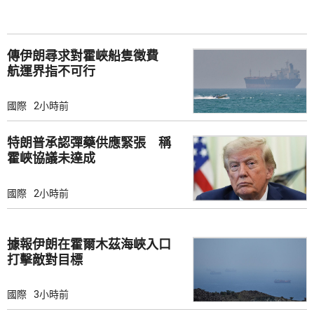
傳伊朗尋求對霍峽船隻徵費
航運界指不可行
國際
2小時前
特朗普承認彈藥供應緊張 稱
霍峽協議未達成
國際
2小時前
據報伊朗在霍爾木茲海峽入口
打擊敵對目標
國際
3小時前