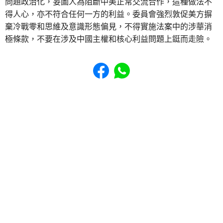
問題政治化，妄圖人為阻斷中美正常交流合作，這種做法不
得人心，亦不符合任何一方的利益。委員會強烈敦促美方摒
棄冷戰零和思維及意識形態偏見，不得實施法案中的涉華消
極條款，不要在涉及中國主權和核心利益問題上鋌而走險。
Share to Facebook
Share to WhatsApp