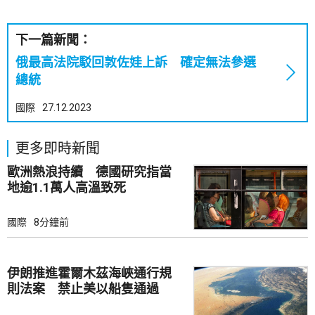
下一篇新聞：
俄最高法院駁回敦佐娃上訴 確定無法參選
總統
國際
27.12.2023
更多即時新聞
歐洲熱浪持續 德國研究指當
地逾1.1萬人高溫致死
國際
8分鐘前
伊朗推進霍爾木茲海峽通行規
則法案 禁止美以船隻通過