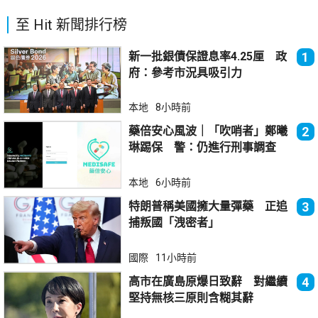
至 Hit 新聞排行榜
新一批銀債保證息率4.25厘 政
1
府：參考市況具吸引力
本地
8小時前
藥倍安心風波｜「吹哨者」鄭曦
2
琳踢保 警：仍進行刑事調查
本地
6小時前
特朗普稱美國擁大量彈藥 正追
3
捕叛國「洩密者」
國際
11小時前
高市在廣島原爆日致辭 對繼續
4
堅持無核三原則含糊其辭