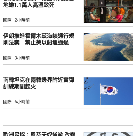
地逾1.1萬人高溫致死
國際
2小時前
伊朗推進霍爾木茲海峽通行規
則法案 禁止美以船隻通過
國際
3小時前
南韓坦克在兩韓邊界附近實彈
訓練期間起火
國際
6小時前
歐洲足協：恩芬天奴道歉 改變