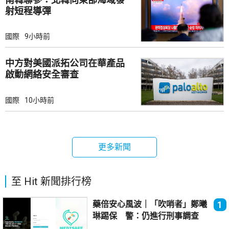
射短程導彈
國際
9小時前
中方對美國派拓公司在華產品
啟動網絡安全審查
國際
10小時前
更多新聞
至 Hit 新聞排行榜
藥倍安心風波｜「吹哨者」鄭曦
1
琳踢保 警：仍進行刑事調查