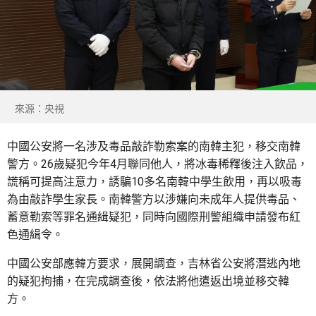
來源：央視
中國公安將一名涉及毒品敲詐勒索案的南韓主犯，移交南韓
警方。26歲疑犯今年4月聯同他人，將冰毒稀釋後注入飲品，
謊稱可提高注意力，誘騙10多名南韓中學生飲用，再以吸毒
為由敲詐學生家長。南韓警方以涉嫌向未成年人提供毒品、
蓄意勒索等罪名通緝疑犯，同時向國際刑警組織申請發布紅
色通緝令。
中國公安部應韓方要求，展開調查，吉林省公安將潛逃內地
的疑犯拘捕，在完成調查後，依法將他遣返出境並移交韓
方。