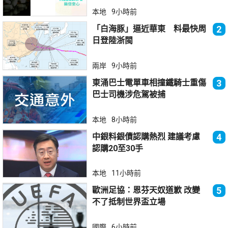
本地
9小時前
「白海豚」逼近華東 料最快周
2
日登陸浙閩
兩岸
9小時前
東涌巴士電單車相撞鐵騎士重傷
3
巴士司機涉危駕被捕
本地
8小時前
中銀料銀債認購熱烈 建議考慮
4
認購20至30手
本地
11小時前
歐洲足協：恩芬天奴道歉 改變
5
不了抵制世界盃立場
國際
6小時前