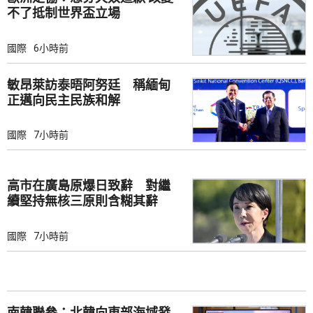
不了抵制世界盃立場
國際
6小時前
敏昂萊訪泰晤阿努廷 稱緬甸
正邁向民主民族和解
國際
7小時前
高市在廣島原爆日致辭 對繼
續堅持無核三原則含糊其辭
國際
7小時前
南韓聯參：北韓向東部海域發