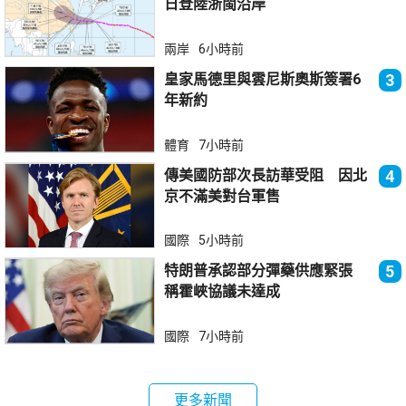
日登陸浙閩沿岸
兩岸
6小時前
皇家馬德里與雲尼斯奧斯簽署6
3
年新約
體育
7小時前
傳美國防部次長訪華受阻 因北
4
京不滿美對台軍售
國際
5小時前
特朗普承認部分彈藥供應緊張
5
稱霍峽協議未達成
國際
7小時前
更多新聞