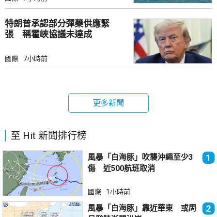
特朗普承認部分彈藥供應緊
張 稱霍峽協議未達成
國際
7小時前
更多新聞
至 Hit 新聞排行榜
風暴「白海豚」吹襲沖繩至少3
1
傷 近500航班取消
國際
1小時前
風暴「白海豚」靠近華東 或周
2