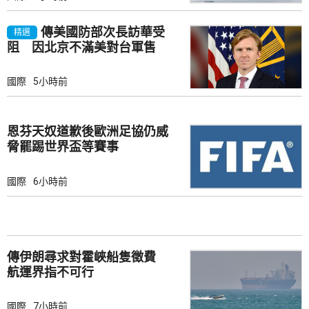
傳美國防部次長訪華受
精選
阻 因北京不滿美對台軍售
國際
5小時前
恩芬天奴道歉後歐洲足協仍威
脅罷踢世界盃等賽事
國際
6小時前
傳伊朗尋求對霍峽船隻徵費
航運界指不可行
國際
7小時前