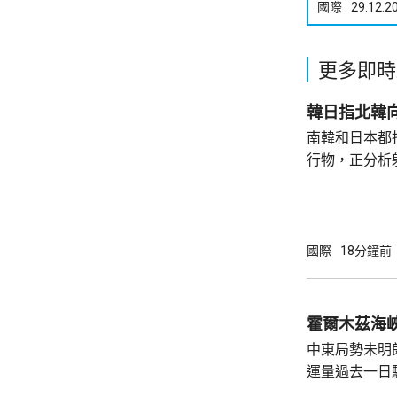
國際
29.12.2
更多即時
韓日指北韓
南韓和日本都
行物，正分析
的是疑似彈道
42日再次試射導彈。 韓聯社
羅斯近期可能
技術，以及作
國際
18分鐘前
響朝鮮半島安
霍爾木茲海
中東局勢未明
運量過去一日
周三只有2艘