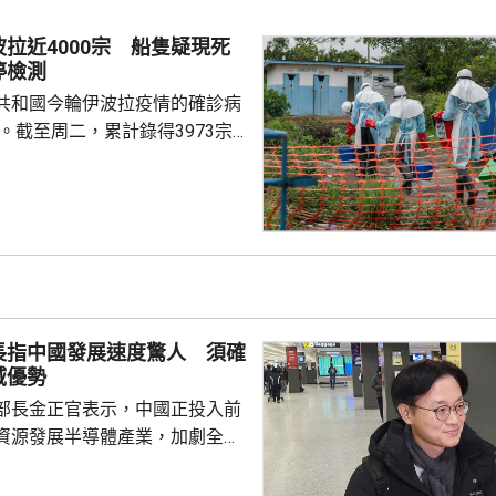
過程中原則上持反對意見，但如
進，他也會接受。舉例指穆傑塔
拉近4000宗 船隻疑現死
關委員會提交報告後表示，只要
停檢測
四分三票數支持，他就會接...
共和國今輪伊波拉疫情的確診病
宗。截至周二，累計錄得3973宗
801宗死亡。當地一艘船出現疑似
日被當局截停，全船進行檢測。
涉事船隻由疫區之一、東部喬波
乘客在西北部蒙加拉省下船後，
拉症狀，前往求醫後死亡；當局
，並在首都金沙薩約65公里外的
船。有關部門已在周邊設立警戒
長指中國發展速度驚人 須確
場部署移動...
域優勢
部長金正官表示，中國正投入前
資源發展半導體產業，加劇全球
韓亦需要大力支持晶片生產商，
域的優勢。 金正官在南韓