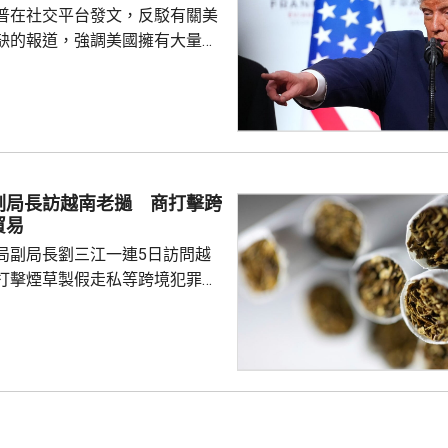
普在社交平台發文，反駁有關美
高市在就任首相前就一直主張修改...
缺的報道，強調美國擁有大量彈
些類型，同時亦有大批彈藥正按
往美國，國防企業正建造美國歷
。特朗普又指，一些「洩密者」
，正追捕他們，並將尋求判處長
後，特朗普上星期在內閣會議質
副局長訪越南老撾 商打擊跨
思，為何自己會被誤導，以為彈
貿易
白宮否認報道，強調特朗...
局副局長劉三江一連5日訪問越
打擊煙草製假走私等跨境犯罪和
，與兩國有關部門深入交流，期
地海關總局及工貿部負責人舉行
加強執法協作和情報信息互通、
製假走私跨境犯罪、從嚴查處仿
煙商標違法行為等深入交流。劉
充分發揮北部灣海域聯合巡邏機