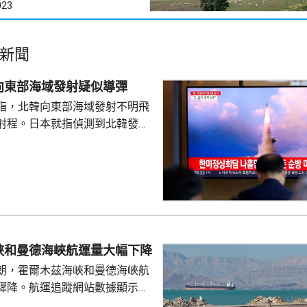
023
新聞
向東部海域發射疑似導彈
指，北韓向東部海域發射不明飛
射程。日本就指偵測到北韓發射
導彈。如果屬實，將是北韓相隔
報道，北韓和俄
正轉移洲際彈道飛彈等先進軍事
戰經驗的積累，南韓當局擔憂影
全。
峽和曼德海峽航運量大幅下降
朗，霍爾木茲海峽和曼德海峽航
驟降。航運追蹤網站數據顯示，
船通過霍爾木茲海峽，少過前一