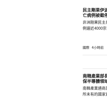
高領袖在決策
果相關程序推
民主剛果伊波
巴最近收到相
亡病例被截
報告中的方案獲
非洲剛果民主
例逼近4000
確診，包括1
死亡病例，昨
衛生部表示，
國際
4小時前
省出發，一名
出現疑似伊波
隨即展開追蹤
河道截停這艘
南韓產業部
區，衛生部門到
保半導體領
南韓產業通商
所未有的國家
科技競爭，南
否則將失去半導體領