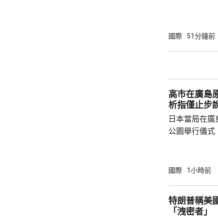
日的8艘。曼
懸掛巴哈馬旗
的20艘。 報道指，伊朗戰事2月開始前，每日
國際
51分鐘前
約有130至1
德海峽就每日
密切的胡塞武
施海上封鎖，回
高市在廣島原
析指僅止步
日本當局在廣
公園舉行儀式
首相高市早苗
經歷原爆的國
懈努力的使命
國際
1小時前
則」。不過，
原爆紀念日致
特朗普稱美
述指明未來方
「洩密者」
明，可能反映