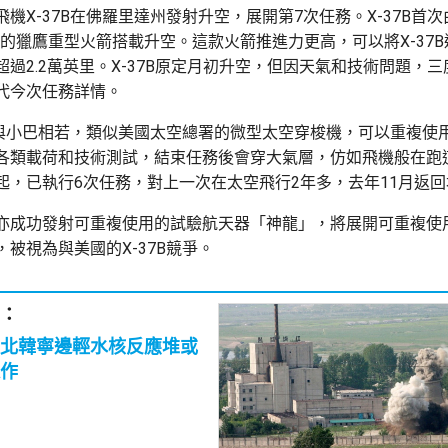
機X-37B在佛羅里達州發射升空，展開第7次任務。X-37B首
eX的獵鷹重型火箭搭載升空。這款火箭推進力更高，可以將X-37
過2.2萬英里。X-37B原定月初升空，但因天氣和技術問題，
代今次任務詳情。
大小與小巴相若，類似美國太空總署的微型太空穿梭機，可以重複使
各類載荷和技術測試，結束任務後會穿大氣層，仿如飛機般在跑道
0年起，已執行6次任務，對上一次在太空飛行2年多，去年11月返
亦成功發射可重複使用的試驗航天器「神龍」，將展開可重複使
被視為與美國的X-37B競爭。
：
北韓寧邊輕水核反應堆或
作