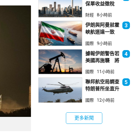
保單收益徵稅
20% 保誠滙控
財經
8小時前
倫敦股價急跌
伊朗與阿曼就霍
3
峽航道達一致
大部分經伊朗領
國際
9小時前
海
據報伊朗警告若
4
美國再施襲 將
攻擊波斯灣地區
國際
11小時前
能源設施
聯邦航空局調查
5
特朗普所坐直升
機遭遇的飛行安
國際
12小時前
全事件
更多新聞