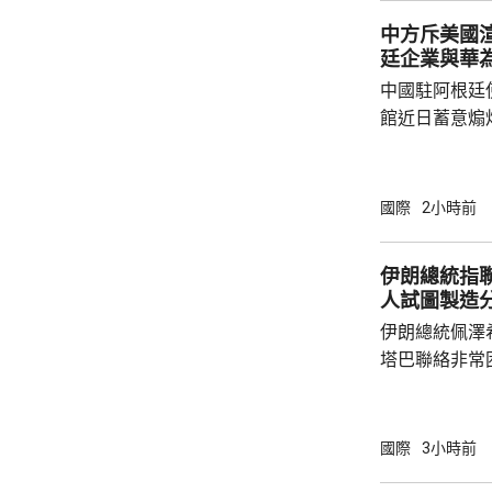
制作用，深化信息
中方斥美國
老撾亦與當地公
廷企業與華
中國駐阿根廷
館近日蓄意煽
全概念，以吊
華為公司開展
與偏見，極不
國際
2小時前
場原則，批評
卻容不下一間
伊朗總統指
存和發展，虛
人試圖製造
對華認知，停止
伊朗總統佩澤
指，美國駐阿根
塔巴聯絡非常
要的力量泉源
人利用穆傑塔
程，試圖在伊朗內部
國際
3小時前
台報道，佩澤