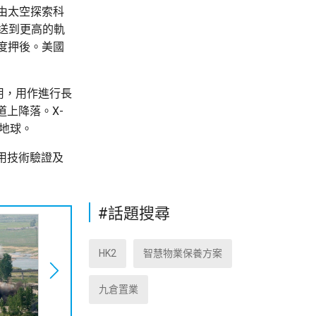
次由太空探索科
B送到更高的軌
三度押後。美國
用，用作進行長
上降落。X-
回地球。
用技術驗證及
#話題搜尋
HK2
智慧物業保養方案
九倉置業