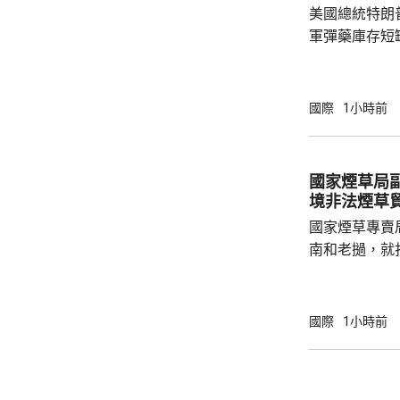
美國總統特朗
意向。 
軍彈藥庫存短
藥，特別是某
需要生產和運
來最多的工廠
國際
1小時前
散播叛國言論
期監禁。 早前有報道指，在傳出美軍彈藥因戰
事而出現短缺
國家煙草局
問防長赫格塞
境非法煙草
藥問題已解決。
國家煙草專賣
南和老撾，就
深化執法合作
間在越南與當
工作會談，就
國際
1小時前
嚴厲打擊煙草
冒中國品牌捲
三江說，希望