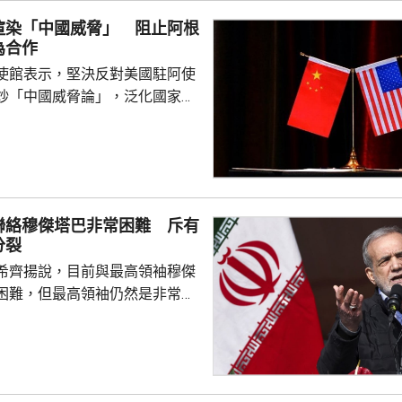
共享和情報互通。 劉三江在
渲染「中國威脅」 阻止阿根
安部有關負責人舉行工作...
為合作
使館表示，堅決反對美國駐阿使
炒「中國威脅論」，泛化國家安
銷簽證方式阻止阿方企業與中國
正常合作，做法反映美方的傲慢
尊重他國主權並嚴重破壞自由市
美國一貫標榜民主自由價值觀，
外國民營企業在第三國的正常生
聯絡穆傑塔巴非常困難 斥有
偽本質暴露無遺，敦促美方端正
分裂
霸權行徑和政治操弄。 中方又
希齊揚說，目前與最高領袖穆傑
廷大使拉梅拉斯4月時亦...
困難，但最高領袖仍然是非常重
，能推動伊朗繼續前進，又指有
巴尊重不同意見的正常決策過
製造分裂。 伊朗國營電視
希齊揚引述穆傑塔巴指，即使最