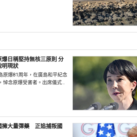
德海峽方面，數據顯示，只有1艘
的散裝貨船通過，遠少於前一日
40艘船通過霍爾木茲海峽，而曼
有60至70艘船過航。與伊朗關係
裝，上月在紅海對沙特阿拉伯實
應沙特發動...
爆日稱堅持無核三原則 分
說明現狀
島原爆81周年，在廣島和平紀念
，悼念原爆受害者。出席儀式的
致辭時指，日本作為世界上唯一
家，肩負為實現無核武世界而不
，強調將繼續堅持「無核三原
共同社分析指，近年日本首相在
辭常使用「在堅持的同時」等表
國擁大量彈藥 正追捕叛國
向，但高市今次僅止步於現狀說
高市一貫主張修改無核三原則的