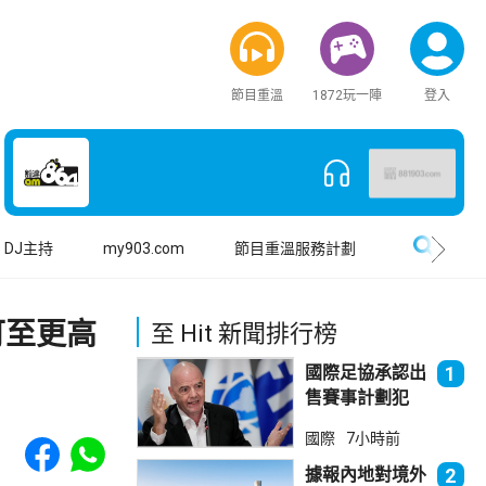
節目重溫
1872玩一陣
登入
搜尋
DJ主持
my903.com
節目重溫服務計劃
可至更高
至 Hit 新聞排行榜
國際足協承認出
1
售賽事計劃犯
錯 惟仍全力支
Share to Facebook
Share to WhatsApp
國際
7小時前
持恩芬天奴
據報內地對境外
2