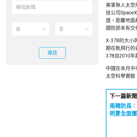
美軍無人太空飛
技公司Spac
道，距離地面超
國防部未有交
X-37B的
期在軌飛行的
尋找
37B自201
中國在本月中
太空科學實驗，
下一篇新聞
南韓防長：
明夏全面運