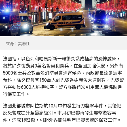
來源：美聯社
法國指，以色列和哈馬斯新一輪衝突造成極高的恐怖威脅，
將於除夕夜動員9萬名警員和憲兵，在全國加強保安，另外有
5000名士兵及數萬名消防員會通宵候命。內政部長達爾馬寧
預料，除夕夜會有150萬人到巴黎香榭麗舍大道倒數，巴黎警
方將動員6000人維持秩序，警方亦將首次引用無人機協助進
行保安工作。
法國北部城市阿拉斯於10月中旬發生持刀襲擊事件，其後把
反恐警戒提升至最高級別。本月初巴黎再發生襲擊遊客事
件，造成1死2傷，引起外界關注明年巴黎奧運的保安工作。