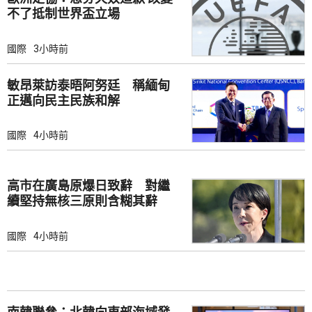
不了抵制世界盃立場
國際
3小時前
敏昂萊訪泰晤阿努廷 稱緬甸
正邁向民主民族和解
國際
4小時前
高市在廣島原爆日致辭 對繼
續堅持無核三原則含糊其辭
國際
4小時前