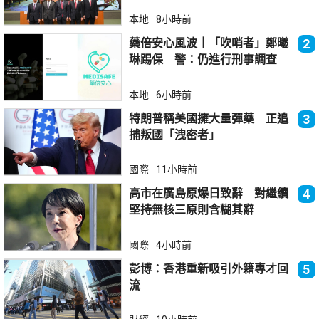
本地
8小時前
藥倍安心風波｜「吹哨者」鄭曦
2
琳踢保 警：仍進行刑事調查
本地
6小時前
特朗普稱美國擁大量彈藥 正追
3
捕叛國「洩密者」
國際
11小時前
高市在廣島原爆日致辭 對繼續
4
堅持無核三原則含糊其辭
國際
4小時前
彭博：香港重新吸引外籍專才回
5
流