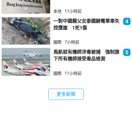
你」
本地
11小時前
一對中國籍父女泰國騎電單車失
4
控墮崖 1死1傷
國際
7小時前
馬航就有機師涉毒被捕 強制旗
5
下所有機師接受毒品檢測
國際
11小時前
更多新聞