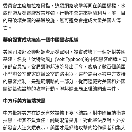
委員會主席加拉格爾指，這類網絡攻擊等同在美國橋樑、水
處理廠及發電廠放置炸彈，行動不會帶來經濟利益，唯一目
的是破壞美國的基礎設施，無可避免會造成大量美國人傷
亡。
華府證實成功癱瘓一個中國黑客組織
美國司法部及聯邦調查局發聲明，證實破壞了一個針對美國
基建、名為「伏特颱風」(Volt Typhoon)的中國黑客組織。司
法部官員指，當局獲聯邦法院發出手令，癱瘓了數百個美國
小型辦公室或家庭辦公室的路由器，這些路由器被中方支持
的黑客控制，是殭屍網路的一部分，從而隱藏對美國和外國
關鍵基礎設施的攻擊行動。聯邦調查局正繼續調查事件。
中方斥美方無端抹黑
中方批評美方在缺乏有效證據下妄下結論，對中國無端指責
抹黑，極其不負責任，純屬混淆是非，對此堅決反對。外交
部發言人汪文斌表示，美國才是網絡攻擊的始作俑者和集大