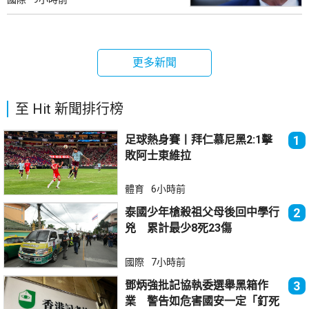
更多新聞
至 Hit 新聞排行榜
足球熱身賽丨拜仁慕尼黑2:1擊
1
敗阿士東維拉
體育
6小時前
泰國少年槍殺祖父母後回中學行
2
兇 累計最少8死23傷
國際
7小時前
鄧炳強批記協執委選舉黑箱作
3
業 警告如危害國安一定「釘死