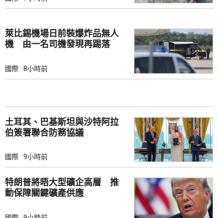
萊比錫機場日前裝爆炸品無人
機 由一名司機發現再踢落
國際
8小時前
土耳其、巴基斯坦與沙特阿拉
伯簽署聯合防務協議
國際
9小時前
特朗普將晤大型礦企高層 推
動保障關鍵礦產供應
國際
9小時前