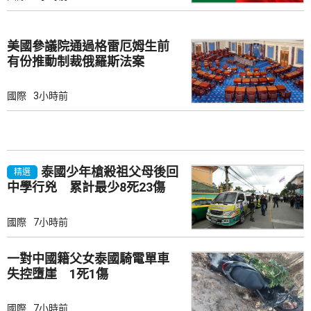
美國參議院通過格雷厄姆生前
有份推動制裁俄羅斯法案
國際
3小時前
泰國少年槍殺祖父母後回
精選
中學行兇 累計最少8死23傷
國際
7小時前
一對中國籍父女泰國騎電單車
失控墮崖 1死1傷
國際
7小時前