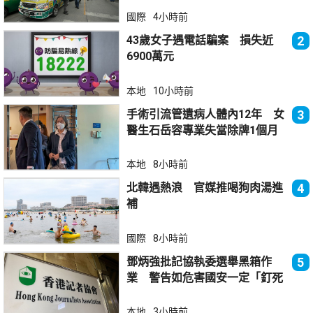
國際
4小時前
43歲女子遇電話騙案 損失近
2
6900萬元
本地
10小時前
手術引流管遺病人體內12年 女
3
醫生石岳容專業失當除牌1個月
本地
8小時前
北韓遇熱浪 官媒推喝狗肉湯進
4
補
國際
8小時前
鄧炳強批記協執委選舉黑箱作
5
業 警告如危害國安一定「釘死
你」
本地
3小時前