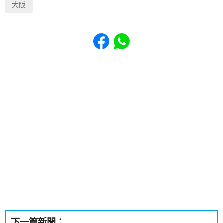
大阪
Share to Facebook
Share to WhatsApp
下一篇新聞：