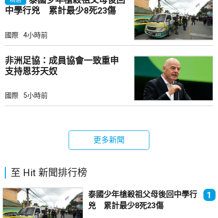
精選
中學行兇 累計最少8死23傷
國際
4小時前
非洲足協：成員協會一致重申
支持恩芬天奴
國際
5小時前
更多新聞
至 Hit 新聞排行榜
泰國少年槍殺祖父母後回中學行
1
兇 累計最少8死23傷