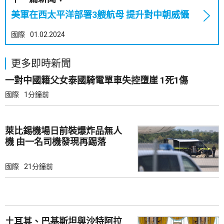
美軍在西太平洋部署3艘航母 提升對中朝威懾
國際
01.02.2024
更多即時新聞
一對中國籍父女泰國騎電單車失控墮崖 1死1傷
國際
1分鐘前
萊比錫機場日前裝爆炸品無人
機 由一名司機發現再踢落
國際
21分鐘前
土耳其、巴基斯坦與沙特阿拉