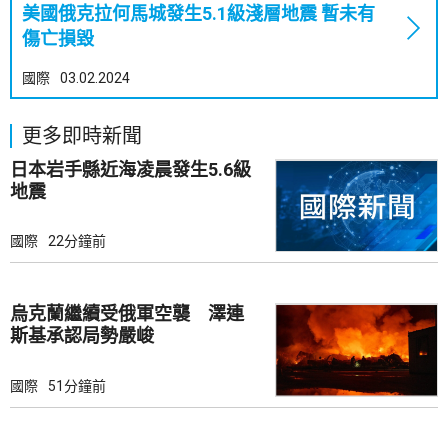
美國俄克拉何馬城發生5.1級淺層地震 暫未有
傷亡損毀
國際
03.02.2024
更多即時新聞
日本岩手縣近海凌晨發生5.6級
地震
國際
22分鐘前
烏克蘭繼續受俄軍空襲 澤連
斯基承認局勢嚴峻
國際
51分鐘前