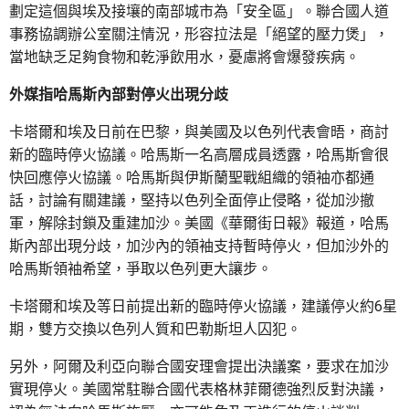
劃定這個與埃及接壤的南部城市為「安全區」。聯合國人道
事務協調辦公室關注情況，形容拉法是「絕望的壓力煲」，
當地缺乏足夠食物和乾淨飲用水，憂慮將會爆發疾病。
外媒指哈馬斯內部對停火出現分歧
卡塔爾和埃及日前在巴黎，與美國及以色列代表會晤，商討
新的臨時停火協議。哈馬斯一名高層成員透露，哈馬斯會很
快回應停火協議。哈馬斯與伊斯蘭聖戰組織的領袖亦都通
話，討論有關建議，堅持以色列全面停止侵略，從加沙撤
軍，解除封鎖及重建加沙。美國《華爾街日報》報道，哈馬
斯內部出現分歧，加沙內的領袖支持暫時停火，但加沙外的
哈馬斯領袖希望，爭取以色列更大讓步。
卡塔爾和埃及等日前提出新的臨時停火協議，建議停火約6星
期，雙方交換以色列人質和巴勒斯坦人囚犯。
另外，阿爾及利亞向聯合國安理會提出決議案，要求在加沙
實現停火。美國常駐聯合國代表格林菲爾德強烈反對決議，