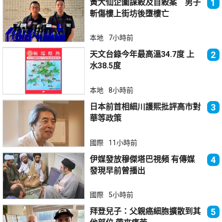
黃大仙企圖謀殺及自殺案 男子
1
斬傷樓上街坊後墮樓亡
本地
7小時前
天文台錄今年最高溫34.7度 上
2
水38.5度
本地
8小時前
日本前首相細川護熙批評高市對
3
華等政策
國際
11小時前
伊媒發放穆傑塔巴視頻 有傳媒
4
發現早前曾播出
國際
5小時前
拜登兒子：父親癌細胞擴散到其
5