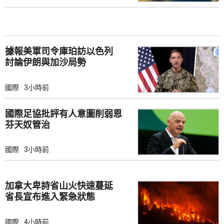
據報美軍司令庫珀訪以色列
討論伊朗與加沙局勢
國際
3小時前
國際足協批評有人意圖削弱恩
芬天奴管治
國際
3小時前
加拿大卑詩省山火快速蔓延
省長宣布進入緊急狀態
國際
4小時前