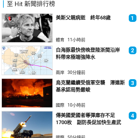
至 Hit 新聞排行榜
美斯父親病逝 終年68歲
1
體育
11小時前
白海豚最快傍晚登陸浙閩沿岸
2
料帶來極端強降水
兩岸
30分鐘前
烏克蘭繼續受俄軍空襲 澤連斯
3
基承認局勢嚴峻
國際
10小時前
傳美國愛國者導彈庫存不足
4
1700枚 副防長促加快生產武
器
國際
50分鐘前