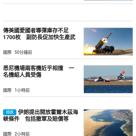
傳美國愛國者導彈庫存不足
1700枚 副防長促加快生產武
器
國際
50分鐘前
悉尼機場兩客機近乎相撞 一
名機組人員受傷
國際
1小時前
伊朗提出開放霍爾木茲海
精選
峽條件 包括撤軍及賠償等
國際
2小時前