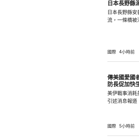
日本長野縣泥
重開海峽。美
日本長野縣安
中。
流，一條橋被
山脈燕岳登山
包括旅館住客，暫
到赴現場評估
快開闢出安全
國際
4小時前
傳美國愛國者
防長促加快
美伊戰事消耗
引述消息報道
量愛國者防空
枚。報道指，
國者導彈，即
國際
5小時前
加快和擴大生