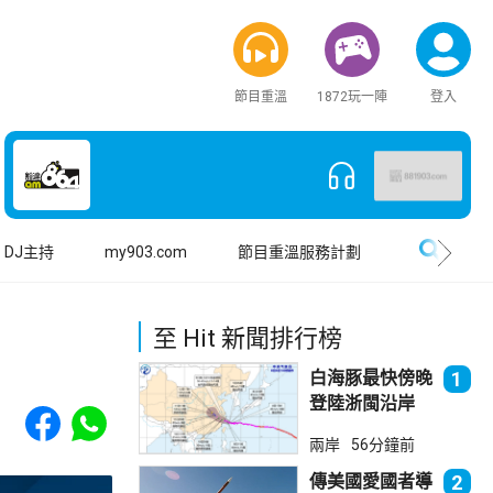
節目重溫
1872玩一陣
登入
搜尋
DJ主持
my903.com
節目重溫服務計劃
至 Hit 新聞排行榜
白海豚最快傍晚
1
登陸浙閩沿岸
Share to Facebook
Share to WhatsApp
福建上海轉移逾
兩岸
56分鐘前
廿萬人
傳美國愛國者導
2