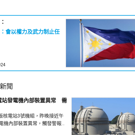
：
：會以權力及武力制止任
024
新聞
電站發電機內部裝置異常 需
飯核電站3號機組，昨晚接近午
發電機內部裝置異常，觸發警報系
動停止運作，沒有造成傷亡，亦