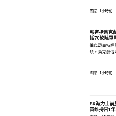
未對周邊環境
關西電力公司
國際
1小時前
機組何時恢復運作。 大飯核
組，1號和2號
機組發生事故後
報道指烏克
電力旗下同樣
括70枚陸軍
組，今年5月亦
俄烏戰事持續
缺。烏克蘭傳
蘭已由土耳其
彈藥，預計本
70枚陸軍戰術
國際
1小時前
火箭炮系統、20
《武器出口管
的美製武器，
必須審查相關
SK海力士
其接收的武器，
審維持囚1年