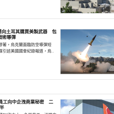
造成放射性影響。營運核電站的
指，正調查具體原因，尚未確定
電站共有4個機
已在2018年停止運作，今次3號
，僅餘4號機組仍運作。 關西
蘭向土耳其購買美製武器 包
位於福井縣的美濱核電站3號機
戰術導彈
曾因驅動發電...
膠著，烏克蘭面臨防空導彈短
媒引述美國國會紀錄報道，烏克
購買一批美國製造的武器裝備及
月下旬開始交付。這批武器包括
導彈系統導彈、12套M270多管
00多枚集束彈藥等。 美國
制法》規定，如果向第三國轉讓
初始價值超過1400萬美元，國會
交易。報道指，烏克蘭將從土耳
前員工向中企洩商業秘密 二
初始價值約為2...
半