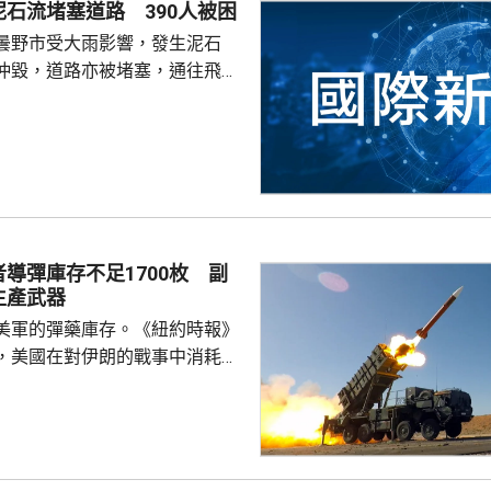
石流堵塞道路 390人被困
國就指，與伊朗正在戰事博奕
曇野市受大雨影響，發生泥石
沖毀，道路亦被堵塞，通往飛驒
口的交通中斷，約390人被困，
時沒有人傷亡。 當局已派人
，計劃先架設臨時橋樑，尋求盡
的下山通道。
導彈庫存不足1700枚 副
生產武器
美軍的彈藥庫存。《紐約時報》
，美國在對伊朗的戰事中消耗大
系統攔截彈，庫存降至不足1700
美軍在戰事中消耗了1500多枚愛
使華府已與美國軍工企業合作，
產，但要逾兩年時間才能補充庫