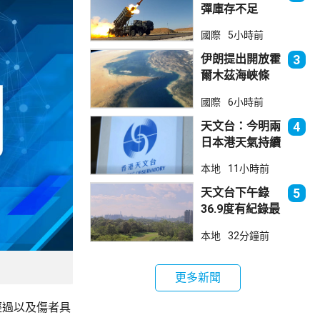
彈庫存不足
1700枚 副防
國際
5小時前
長促加快生產武
器
伊朗提出開放霍
3
爾木茲海峽條
件 包括撤軍及
國際
6小時前
賠償等
天文台：今明兩
4
日本港天氣持續
極端酷熱
本地
11小時前
天文台下午錄
5
36.9度有紀錄最
高溫 上水39.8
本地
32分鐘前
度境內最高
更多新聞
經過以及傷者具