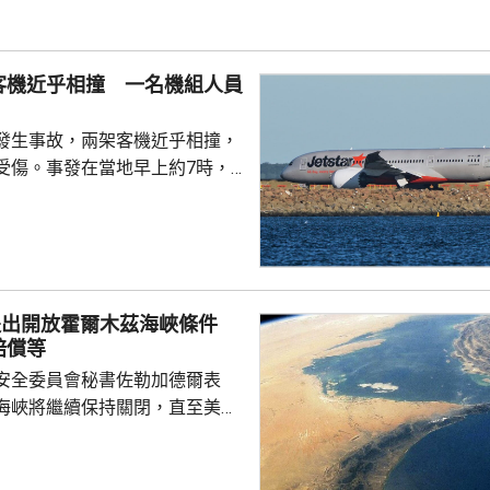
，美軍基本上耗盡某些類型的遠
例如陸軍戰術導彈系統和精確打
客機近乎相撞 一名機組人員
6成半，擔憂降...
發生事故，兩架客機近乎相撞，
受傷。事發在當地早上約7時，
海岸的捷星航空客機，在跑道上
飛期間，被一架卡塔爾航空客機
師緊急煞停，避免碰撞，兩機當
米。涉事捷星客機當時載有180
煞停後機上一名空中服務員受
提出開放霍爾木茲海峽條件
受傷。至於卡塔爾航空波音777
賠償等
沒有載客，正被拖車拖行。捷星
安全委員會秘書佐勒加德爾表
機當時執行機場空管人員指...
海峽將繼續保持關閉，直至美國
，並滿足伊朗提出的一系列要
脅伊朗、必須永久結束與伊朗及