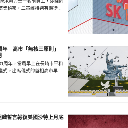
頭SK海力士一名前員工，涉嫌向
商業秘密，二審維持判有期徒刑
國法人期間，從公司文檔管理系統
業秘密資料，包括公司的圖形傳
技術，再編寫簡歷作為跳槽至中
思技術公司之用，違反南韓的
1周年 高市「無核三原則」
護法》與背信罪。二審法院指，
詞
業秘密是公司多年投入大量資源
81周年，當局早上在長崎市平和
如果從輕處罰，將...
儀式。出席儀式的首相高市早苗
日本堅持「無核三原則」，正採
措施，推動實現「無核武世
取不依賴核武的安全政策。他
對邪惡，核威懾理論極度危險，
懾的擁核國家和領導人，越依賴
組織誓言報復美國沙特上月底
的風險就越高。 高市「無核
三原則」表態被指含糊其詞 新華社...