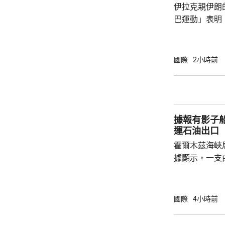
伊拉克親伊朗
巴運動」表明
聯手空襲上級
成最少20人
主黨努賈巴運
國際
2小時前
目前與沙特展
軍事回應，報
彈。 沙特與美軍中央司令部上月的突襲，聲稱
攻擊伊拉克境
據報有影子
他們早前對美軍
運石油出口
霍爾木茲海峽
據顯示，一支
秘密在海峽透
家轉運到其他
別，但仍透過
國際
4小時前
國家的石油出口。 伊朗較早時指，
就霍爾木茲海