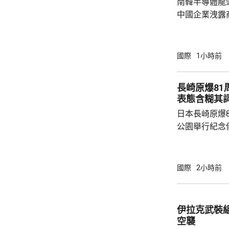
南韓半導體龍
中國企業洩露
1年半。 涉案姓金的被告，被指2022年在任職
SK海力士中
打印和拍攝商
國際
1小時前
感器相關尖端
國華為旗下海
長崎原爆8
《產業技術保
表態含糊其
被告洩露的商
日本長崎原爆
而取得的成果，
公園舉行紀念
致辭時重申，
取切實可行的
界」。 長崎市長鈴木史朗敦促政府堅守「無核
國際
2小時前
三原則」，採
指，核武是絕
認為依賴核威
伊拉克武裝
核威懾，爆發核戰
空襲