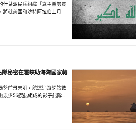
的什葉派民兵組織「真主黨努賈
，將就美國和沙特阿拉伯上月底
機構「人民動員部隊」據點、造
死亡的事件，展開報復行動。「真
動」領導人卡阿比發聲明形容，
開外交已是徒勞，必須透過適當
復和懲戒沙特，包括發射更多導
內獲伊朗支持的民兵組織，指責
船隊秘密在霍峽助海灣國家轉
目標和沙特能源基建發...
局勢前景未明，航運追蹤網站數
由最少56艘船組成的影子船隊正
過船對船方式，將石油從海灣國
國家。聲明指，艦隊已被目視識
未能被監控的方式，支持阿拉伯
與阿曼接近
峽通航問題達成協議，但不意味