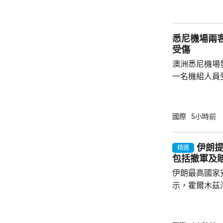
存。報道又指
程導彈庫存，
擊導彈。 美聯社亦引述有智庫估算，相關庫存
悉尼機場兩
已較戰事前大減
受傷
澳洲悉尼機場
一名機組人員
一架前往黃金
滑行、準備起
靠近，捷星機
國際
5小時前
時相距只有幾
名乘客，緊急
伊朗
精選
傷，乘客沒有
包括撤軍及
客機，事發時
伊朗最高國家
航空指，捷星客
示，霍爾木茲
改變敵對政策
求。 佐勒加德爾在聲明中列出的條件包括美國
絕不能再次威