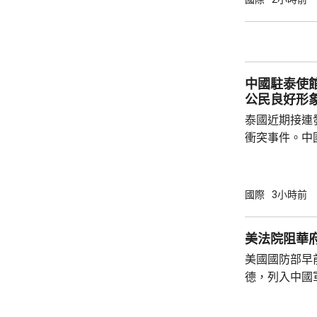
為，高市在與
興奮，在處理
方面，看不出有什麼戰
修改後的新版《
中國駐泰使
公民良好形
泰國近期接連
衝突事件。中
到泰國的公民
參與活動，自
定，文明旅遊
國際
3小時前
形象，並尊重
泰一家親」傳統友誼。 使館
美法院阻華
公民要提前做
美國國防部早
場、拍攝、攜
德，列入中國
法權益受到侵害
院挑戰華府的
裁定，國防部