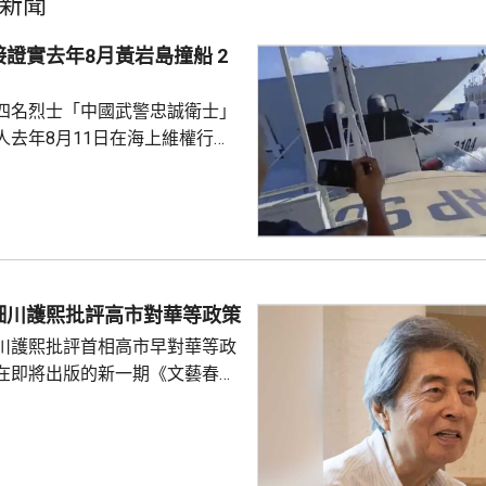
新聞
證實去年8月黃岩島撞船 2
四名烈士「中國武警忠誠衛士」
人去年8月11日在海上維權行動
國海警船當日在黃岩島追逐菲律
與解放軍軍艦相撞的時間吻合，
一年首次間接證實撞船事件造成
人事務部主管
網」資料顯示，22歲的衣昕玉在
日參與南海一線維權行動犧牲，被
細川護熙批評高市對華等政策
25歲的程龍同日在海上維權行動
川護熙批評首相高市早對華等政
樣追記一等功。...
在即將出版的新一期《文藝春
指，高市去年在國會發表台灣有
關係惡化，嚴重降溫的日中關係
帶來巨大損失。高市未有採取措
，難免被批評是不負責任。他認