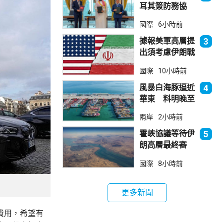
耳其簽防務協
議 伊朗籲穆斯
國際
6小時前
林團結
據報美軍高層提
3
出須考慮伊朗戰
事退出方案
國際
10小時前
風暴白海豚逼近
4
華東 料明晚至
周一登陸浙閩一
兩岸
2小時前
帶
霍峽協議等待伊
5
朗高層最終審
批 華府料重開
國際
8小時前
航道後解除封鎖
更多新聞
費用，希望有