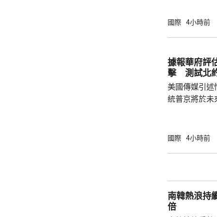
性，並頒令阻
決表示歡迎，
國際
4小時前
帶來的不利影
後，事實終將不辯自明。
里巴巴、百度
據報華府評
中國軍方的實體
擊 測試北
美國傳媒引述
統普京將於未
度的攻擊，以
防禦的決心。 據報報告列出多個攻擊的可能
性，包括網絡
國際
4小時前
的是針對波羅
府和北約官員
地結束烏克蘭
約的衝突。 北約拒絕置評，只表示一直評估不
南韓熱浪持
同情況，準備好
倍