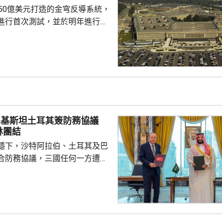
由數十萬至近百萬韓...
750億美元打造的金穹反導系統，
進行首次測試，並於明年進行飛
面測試，之後會在2027和28
行測試，將攔截器發射到空中目
029年進行的目標攔截擊落測試。
參與企業的成本和效能等指標進
人士指，如果年底前順利完成地
會向相關公司支付6000萬美元，
巴基斯坦土耳其簽防務協議
隊會由...
林團結
穩下，沙特阿拉伯、土耳其及巴
合防務協議，三國任何一方遭受
被視為對三國的攻擊。 沙特過
受到美伊戰事波及，同時受到獲
門胡塞武裝攻擊。有沙特官員表
視為對伊朗的一個警告，顯示如
會引起的後果，包括令巴基斯坦