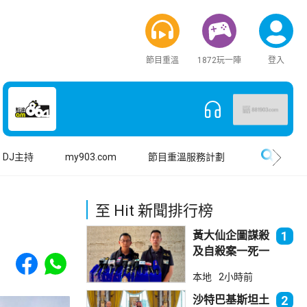
節目重溫
1872玩一陣
登入
搜尋
DJ主持
my903.com
節目重溫服務計劃
至 Hit 新聞排行榜
黃大仙企圖謀殺
1
及自殺案一死一
Share to Facebook
Share to WhatsApp
傷
本地
2小時前
沙特巴基斯坦土
2