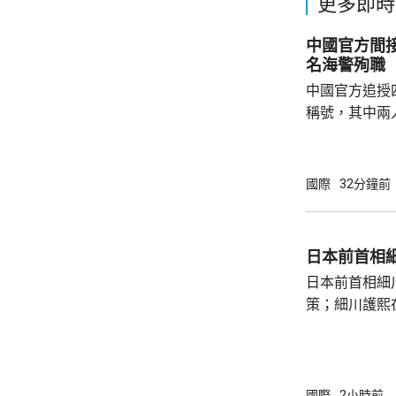
更多即時
中國官方間接
名海警殉職
中國官方追授
稱號，其中兩
中犧牲。與中
賓船隻期間，
意味中國時隔
國際
32分鐘前
2名海警人員殉職。 中國退役軍
的「中華英烈
去年8月11
日本前首相
追記一等功。
日本前首相細
中不幸犧牲，同
策；細川護熙
秋》月刊撰文
事論，令日中
正給日本國民
施，打破僵局
國際
2小時前