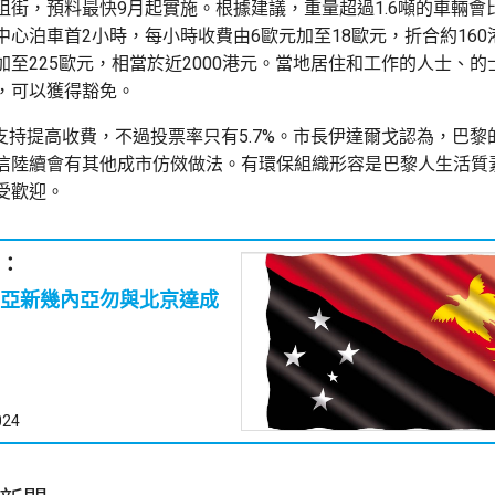
阻街，預料最快9月起實施。根據建議，重量超過1.6噸的車輛會
中心泊車首2小時，每小時收費由6歐元加至18歐元，折合約160
加至225歐元，相當於近2000港元。當地居住和工作的人士、的
，可以獲得豁免。
票支持提高收費，不過投票率只有5.7%。市長伊達爾戈認為，巴黎
信陸續會有其他成市仿傚做法。有環保組織形容是巴黎人生活質
受歡迎。
：
亞新幾內亞勿與北京達成
024