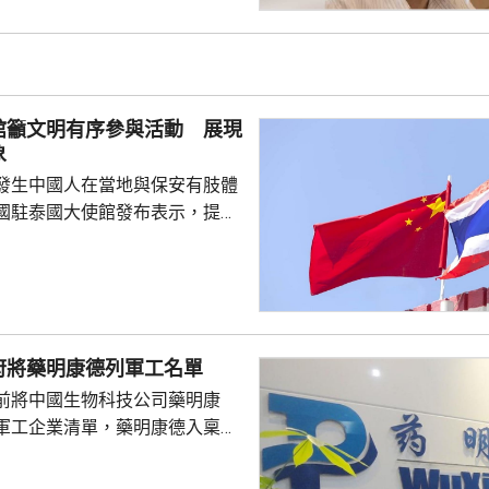
美國總統特朗普會面時顯得過於
對美中的距離感和如何保持平衡
略。 對於上月國會通過
皇室典範》，細川批評是執...
館籲文明有序參與活動 展現
象
發生中國人在當地與保安有肢體
國駐泰國大使館發布表示，提醒
要遵守當地法律法規，文明有序
覺服從活動現場秩序和管理規
、禮貌待人，展現中國公民良好
當地民眾，珍惜和自覺維護「中
又指，參與活動的
府將藥明康德列軍工名單
好準備，了解活動規則，包括入
前將中國生物科技公司藥明康
帶物品等要求，如發生糾紛或合
軍工企業清單，藥明康德入稟法
，應保持冷靜，依法理性維...
決定。美國聯邦地區法院星期五
欠缺證據，證明有關決定的合理