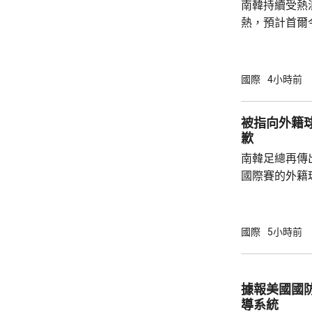
南韓持續受熱
熱，預計首爾
達37度；東
中部地區下午
天氣。 高溫天氣可能引致健康問題。南韓當局
國際
4小時前
公布，與高溫
兩倍；2011至
被指向外籍
2016至202
歉
落，但仍有6
南韓足總再傳
例亦有所增加，.
國際賽的外籍
六發聲明致歉
公眾失望和擔
革，保證加強
國際
5小時前
足公眾的期望。 南韓傳媒近日報道，20
一份政府審計報
月至翌年3月
據報美國國
俗場所，向十
導系統