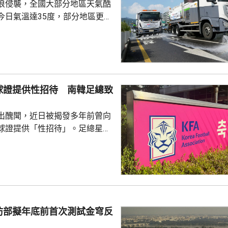
浪侵襲，全國大部分地區天氣酷
今日氣溫達35度，部分地區更高
部沿海地區將有強降雨，首都圏和
亦會有零星降雨，有助緩解高溫
天氣相關的病例，過去10年增加
2015每年平均有215宗，到
球證提供性招待 南韓足總致
0年增至658宗，過去5年稍為回
38宗。與高溫天氣有關的死亡病
出醜聞，近日被揭發多年前曾向
..
球證提供「性招待」。足總星期
，指對於近期圍繞足總的爭議令
憂深表歉意，承諾進行全面改
組織內部的透明度和誠信，以滿
16年
告顯示，南韓足總在2011年3
期間，曾在首爾、蔚山等地的風
防部擬年底前首次測試金穹反
多名外籍球證提供「性招待」，