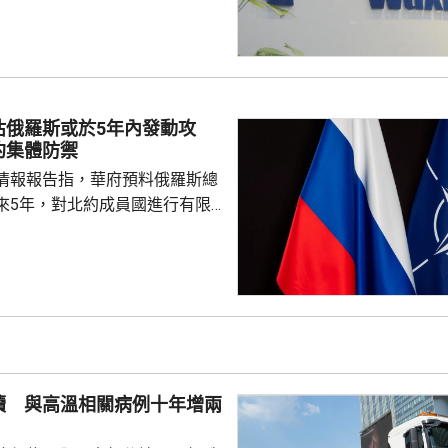
止執行決定。藥明康德對法院裁
認為此舉減輕公司被列入名單所
響，相信在客觀公平的司法審訊
 美國國防部6月將阿
及比亞迪等中國企業，列為支援
估俄羅斯或於5年內發動攻
，多間被列入名單的公司事...
約集體防禦
情報報告指，華府預料俄羅斯總
來5年，對北約成員國進行有限
測試北約團結程度，以及對集體
攻擊或小規模入侵等，最有可能
的海三國或波蘭採取行動；有華
都相信，如果普京未能找到體面
戰事的方式，便可能會升級對北
續 與高溫相關病例十年增兩
在必要時作出防衛和威...