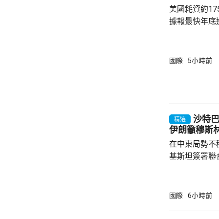
每人涉及的費用
美國耗資約1
據報最快年底
行測試。 彭博社引述消息人士指，研發階段的
測試包括一次地
年進行兩次飛
國際
5小時前
標區域；到2
國防部將根據
行篩選。消息
面測試，政府
沙特
預料美國太空部
精選
伊朗籲穆斯
在中東局勢不
基斯坦簽署聯
武裝攻擊，都會
去數個月多次
伊朗支持的也
國際
6小時前
示，協議可被
果攻擊沙特將