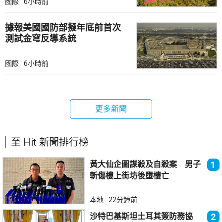
國際
6小時前
據報美國國防部擬年底前首次
測試金穹反導系統
國際
6小時前
更多新聞
至 Hit 新聞排行榜
黃大仙企圖謀殺及自殺案 男子
1
斬傷樓上街坊後墮樓亡
本地
22分鐘前
沙特巴基斯坦土耳其簽防務協
2