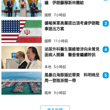
議 伊朗籲穆斯林團結
國際
7小時前
據報美軍高層提出須考慮伊朗戰
3
事退出方案
國際
11小時前
泌尿外科醫生葉維晉涉向未曾見
4
面病人開藥 醫委會繼續聆訊
本地
5小時前
風暴白海豚逼近華東 料明晚至
5
周一登陸浙閩一帶
兩岸
3小時前