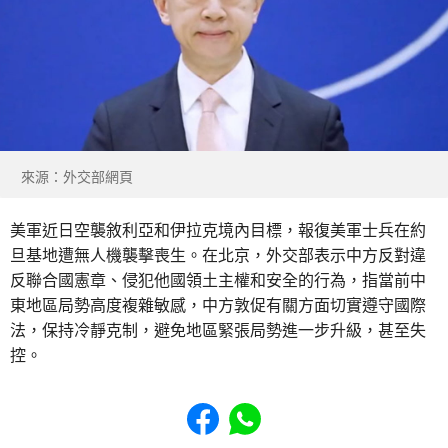
來源：外交部網頁
美軍近日空襲敘利亞和伊拉克境內目標，報復美軍士兵在約
旦基地遭無人機襲擊喪生。在北京，外交部表示中方反對違
反聯合國憲章、侵犯他國領土主權和安全的行為，指當前中
東地區局勢高度複雜敏感，中方敦促有關方面切實遵守國際
法，保持冷靜克制，避免地區緊張局勢進一步升級，甚至失
控。
Share to Facebook
Share to WhatsApp