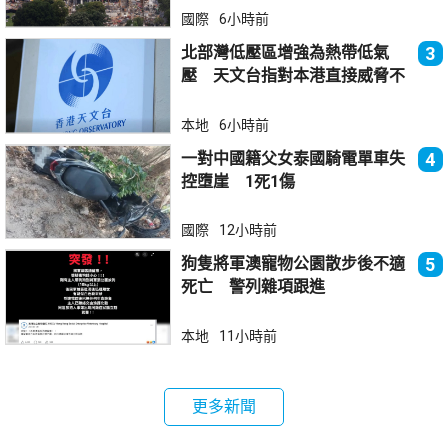
國際
6小時前
北部灣低壓區增強為熱帶低氣
3
壓 天文台指對本港直接威脅不
大
本地
6小時前
一對中國籍父女泰國騎電單車失
4
控墮崖 1死1傷
國際
12小時前
狗隻將軍澳寵物公園散步後不適
5
死亡 警列雜項跟進
本地
11小時前
更多新聞