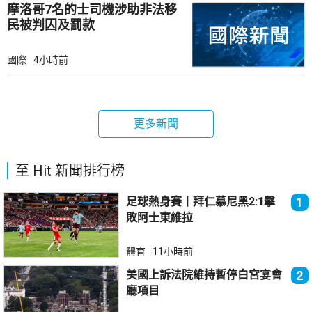
摩洛哥7名的士司機涉助非法移
民被判囚及罰款
國際
4小時前
更多新聞
至 Hit 新聞排行榜
足球熱身賽丨拜仁慕尼黑2:1擊
1
敗阿士東維拉
體育
11小時前
美國上訴法院維持暫停白宮宴會
2
廳項目