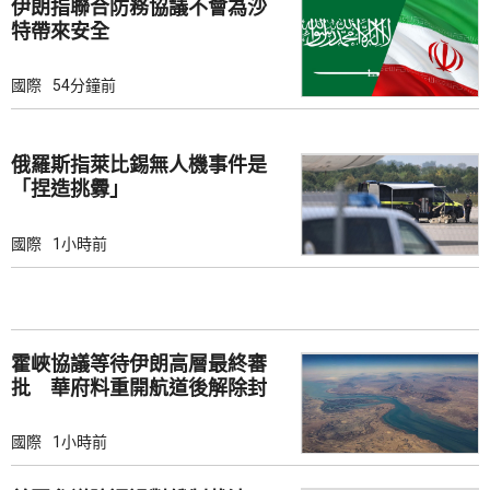
伊朗指聯合防務協議不會為沙
特帶來安全
國際
54分鐘前
俄羅斯指萊比錫無人機事件是
「捏造挑釁」
國際
1小時前
霍峽協議等待伊朗高層最終審
批 華府料重開航道後解除封
鎖
國際
1小時前