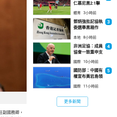
仁慕尼黑2:1擊
敗阿士東維拉
體育
3小時前
鄧炳強批記協執
3
委選舉黑箱作
業 警告如危害
本地
8小時前
國安一定「釘死
你」
非洲足協：成員
4
協會一致重申支
持恩芬天奴
國際
10小時前
國防部：中國有
5
權宣布黃岩島領
海基線 菲方侵
國際
11小時前
犯主權
更多新聞
任副國務卿，