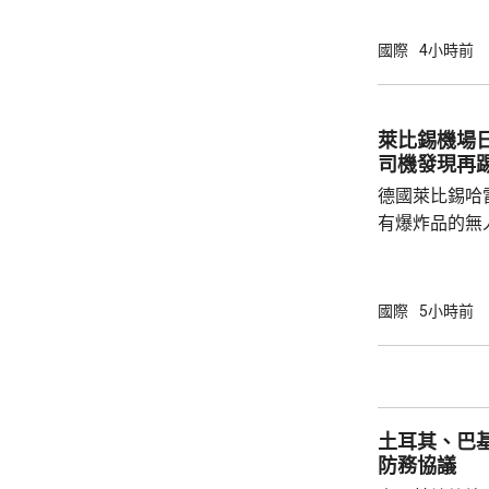
單車去到一處
歲父親當場死
國際
4小時前
治。死者遺體
國駐泰國大使
後，已聯繫辦
萊比錫機場
者，妥善保存
司機發現再
內的親屬，將為
德國萊比錫哈
有爆炸品的無
議員透露，是
空飛行，將其
容司機行為大
國際
5小時前
此可能阻止一
長讚揚司機的
當局。 報道指，涉事無人機在一架烏克蘭安東
諾夫運輸機附
土耳其、巴
查。德國政府發
防務協議