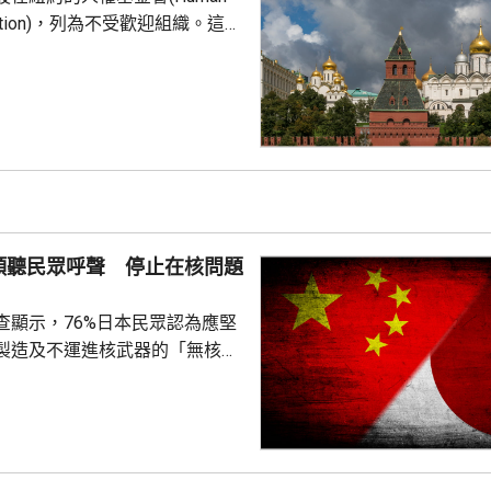
undation)，列為不受歡迎組織。這個
俄羅斯異見人士納瓦爾尼的遺孀
，人權基金
追蹤器」計劃中，將俄羅斯列為
，參與抹黑俄羅斯武裝部隊的活
屬刑事犯罪；基金會又推動反俄
持其他不受歡迎的組織。
傾聽民眾呼聲 停止在核問題
查顯示，76%日本民眾認為應堅
製造及不運進核武器的「無核三
77%民眾反對美國將核武器部署
共享」構想。在北京，外交部發
指，民調結果充分反映日本主流
核立場，對來之不易的和平與繁
本官員公然炒作「核選項」、試