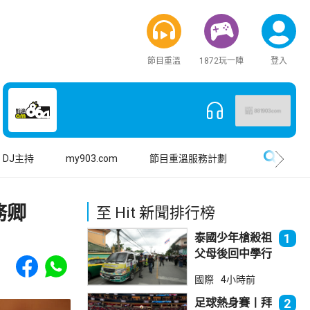
節目重溫
1872玩一陣
登入
搜尋
DJ主持
my903.com
節目重溫服務計劃
務卿
至 Hit 新聞排行榜
泰國少年槍殺祖
1
父母後回中學行
Share to Facebook
Share to WhatsApp
兇 累計最少8
國際
4小時前
死23傷
足球熱身賽丨拜
2