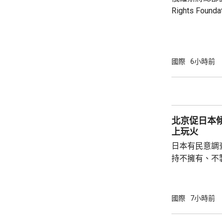
錄。 消息人士預計，出席的業界巨頭包括全
Rights Fo
球...
基金會由已故
尤利婭擔任主席。 俄羅斯檢察院指
會在其「暴政
完全專制政權
國際
6小時前
動，有關行為
制裁，以及支
北京促日本
上玩火
日本有民意調
持不擁有、不
原則」；另有
至日本的「核
言人林劍回應
國際
7小時前
民意的鮮明反
榮的珍惜。日