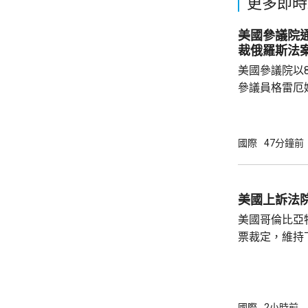
更多即時
美國參議院
裁俄羅斯法
美國參議院以
參議員格雷厄
案，打擊俄羅
關法案授權總
斯石油及天然
國際
47分鐘前
加徵關稅、制
政領袖、金融
美國現有對俄制裁
美國上訴法
烏克蘭總統澤
美國哥倫比亞
訪問烏克蘭。澤
票裁定，維持
宴會廳項目頒
暫緩14日執
訴。 美國聯邦地區法官早前指，沒有任何聯邦
法律賦予總統
國際
2小時前