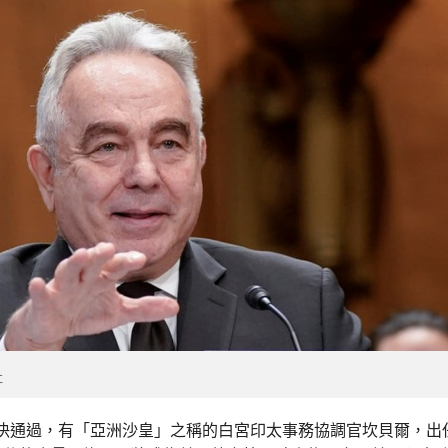
社
決通過，有「亞洲沙皇」之稱的白宮印太事務協調官坎貝爾，出