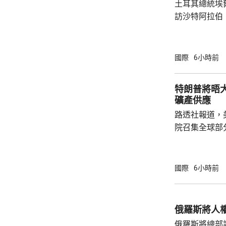
土耳其總統埃
訪沙特阿拉伯
聖城麥加會面
針對任何侵略
任何一國遭受
國際
6小時前
攻擊。 協議未有具體提到涉及哪些防務承諾或
義務，但指明
特朗普將晤
作。路透社引
礦產供應
禦性質，僅承
路透社報道，
針對任何國家、
院召集全球部
保障美國和盟
指，雖然特朗
但華府正急需
國際
6小時前
損的武器庫存
彈，而稀土、
關重要，同時
俄羅斯將人
鏈的依賴，計
俄羅斯將總部設