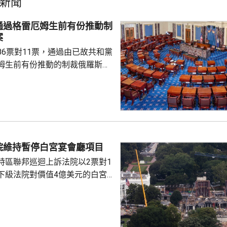
新聞
通過格雷厄姆生前有份推動制
案
86票對11票，通過由已故共和黨
姆生前有份推動的制裁俄羅斯法
斯用於俄烏戰事的資金來源。 有
統特朗普，向全球購買最多俄羅
氣的5個國家，包括中國及印度
裁俄羅斯總統普京、俄羅斯的軍
機構、能源項目，以及用來規避
措施的運油輪。 格雷厄姆與
院維持暫停白宮宴會廳項目
連斯基關係密切，上月去世前曾
特區聯邦巡迴上訴法院以2票對1
連基斯其後到華...
下級法院對價值4億美元的白宮
布暫停令。但上訴法院的裁決將
行，以便特朗普政府有時間提出上
特朗普在未經國會批准下，興建