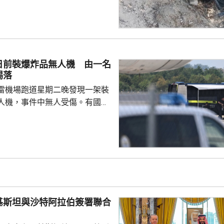
彎位落斜時，失控跌落懸崖，51
亡，年約30歲的女兒受傷送院救
安放在醫院，等待家屬認領。 中
館表示，收到中國公民傷亡信息
案警局及醫院，要求積極救治傷
日前裝爆炸品無人機 由一名
死者遺體。使館已聯繫死者在國
踢落
家屬在泰國善後提...
雷機場跑道星期二晚發現一架裝
人機，事件中無人受傷。有國會
一名機場巴士司機發現無人機低
踢落，無人機之後跌下地面，形
膽及勇敢，亦非常危險，但就因
次無人機襲擊。薩克森州內政部
行為，但指不應仿傚，應先通知
近被發現，檢察官已展開反恐調
基斯坦與沙特阿拉伯簽署聯合
言人表示，總理默茨已召...