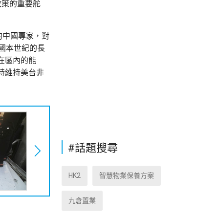
政策的重要舵
的中國專家，對
國本世紀的長
在區內的能
持維持美台非
#話題搜尋
HK2
智慧物業保養方案
九倉置業