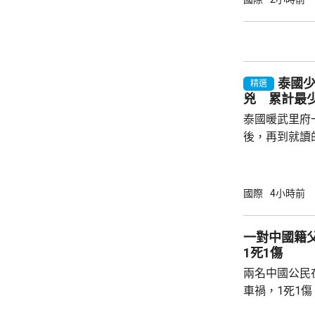
宴會廳的權力
辦大型正式活
性。
泰國
精選
兇 累計最少
泰國暖武里府
後，再到就讀
內，2宗案件
傷，其中9人
當地警方指，
國際
4小時前
毫米口徑手槍
過後再回校行
一對中國籍
槍手曾在課室
1死1傷
手槍換子彈。
兩名中國公民
園，共檢獲34發
車禍，1死1
傳媒報道，死