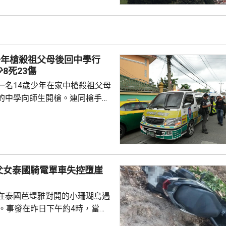
。政府辯稱，白宮宴會廳對於舉
動，以及保障白宮安全具有必要
少年槍殺祖父母後回中學行
8死23傷
一名14歲少年在家中槍殺祖父母
的中學向師生開槍。連同槍手在
共造成最少8人死亡、30多人受
傷勢嚴重，另外10多人已出院。
槍手早上先在家中，用祖父的9
，槍殺同住的祖父和祖母，10時
兇。網上片段見到，穿紫色衣的
父女泰國騎電單車失控墮崖
外的走廊行過，亦有人拍到他為
校方事後疏散學生，警方圍封校
在泰國芭堤雅對開的小珊瑚島遇
子彈和2個備...
傷。事發在昨日下午約4時，當地
者是一對父女，當時騎租用的電