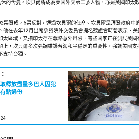
退休的舍曼。坎貝爾將成為美國外交第二號人物，亦是美國印太
92票贊成，5票反對，通過坎貝爾的任命。坎貝爾是拜登政府中
。他在去年12月出席參議院外交委員會提名聽證會時曾表示，美
印太區域，又指印太存在戰略意外風險，有些國家正在測試美國
題上，坎貝爾多次強調維護台海和平穩定的重要性，強調美國支
不支持台獨。
：
爭取釋放盡量多巴人囚犯
有點過份
024