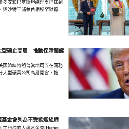
爾多安和巴基斯坦總理夏巴茲到
，與沙特王儲兼首相穆罕默德在
，簽署聯合防務協議，期望增強
行為的集體威懾力，如果三國中
武裝攻擊，都會被視為對三國的
要加強三國在各個領域的防務合
大型礦企高層 推動保障關鍵
述有土耳其官員指，協議純屬防
諾為防禦目的提供相互支持，不
美國總統特朗普當地周五在國務
組織或個人，亦向其他區...
分大型礦業公司高層開會，推動
友關鍵礦產供應的議程。報道
普早前否認彈藥庫存嚴重短缺，
關鍵礦產來補充伊朗戰事期間耗
，包括精確制導導彈與防空攔截
鎢和鍺等礦產供應對這些武器至
當局亦尋求減少美國對中國供應
權基金會列為不受歡迎組織
劃宣布一系列協議和諒解備忘
在紐約的人權基金會(Human