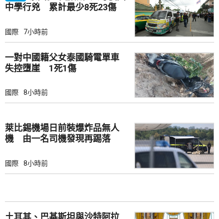
中學行兇 累計最少8死23傷
國際
7小時前
一對中國籍父女泰國騎電單車
失控墮崖 1死1傷
國際
8小時前
萊比錫機場日前裝爆炸品無人
機 由一名司機發現再踢落
國際
8小時前
土耳其、巴基斯坦與沙特阿拉