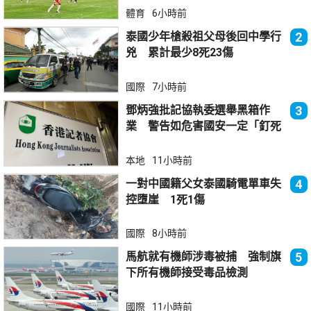
體育
6小時前
泰國少年槍殺祖父母後回中學行
2
兇 累計最少8死23傷
國際
7小時前
鄧炳強批記協執委選舉黑箱作
3
業 警告如危害國安一定「釘死
你」
本地
11小時前
一對中國籍父女泰國騎電單車失
4
控墮崖 1死1傷
國際
8小時前
馬航就有機師涉毒被捕 強制旗
5
下所有機師接受毒品檢測
國際
11小時前