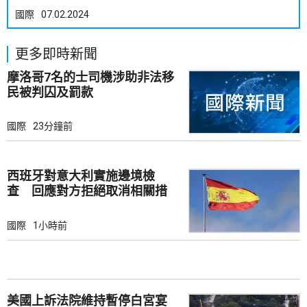
國際
07.02.2024
更多即時新聞
摩洛哥7名的士司機涉助非法移
民被判囚及罰款
國際
23分鐘前
西班牙對意大利實施邊境檢
查 回應對方拒絕取消相關措
施
國際
1小時前
美國上訴法院維持暫停白宮宴