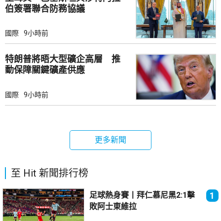
伯簽署聯合防務協議
國際
9小時前
特朗普將晤大型礦企高層 推
動保障關鍵礦產供應
國際
9小時前
更多新聞
至 Hit 新聞排行榜
足球熱身賽丨拜仁慕尼黑2:1擊
1
敗阿士東維拉