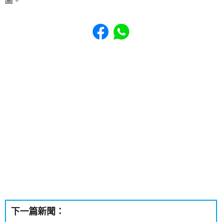
圖。
Share to Facebook
Share to WhatsApp
下一篇新聞：