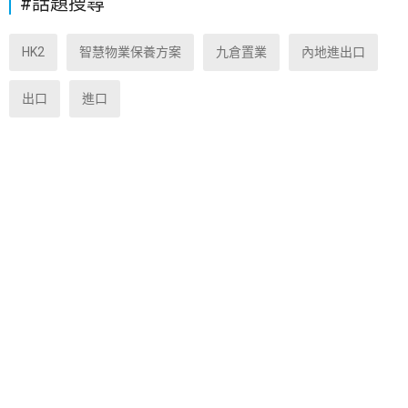
#話題搜尋
HK2
智慧物業保養方案
九倉置業
內地進出口
出口
進口