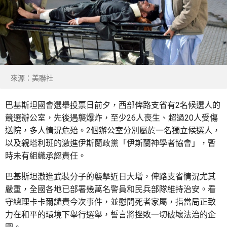
來源：美聯社
巴基斯坦國會選舉投票日前夕，西部俾路支省有2名候選人的
競選辦公室，先後遇襲爆炸，至少26人喪生、超過20人受傷
送院，多人情況危殆。2個辦公室分別屬於一名獨立候選人，
以及親塔利班的激進伊斯蘭政黨「伊斯蘭神學者協會」，暫
時未有組織承認責任。
巴基斯坦激進武裝分子的襲擊近日大增，俾路支省情況尤其
嚴重，全國各地已部署幾萬名警員和民兵部隊維持治安。看
守總理卡卡爾譴責今次事件，並慰問死者家屬，指當局正致
力在和平的環境下舉行選舉，誓言將挫敗一切破壞法治的企