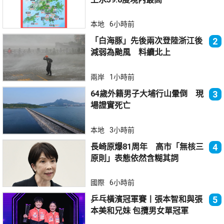
本地
6小時前
「白海豚」先後兩次登陸浙江後
2
減弱為颱風 料續北上
兩岸
1小時前
64歲外籍男子大埔行山暈倒 現
3
場證實死亡
本地
3小時前
長崎原爆81周年 高市「無核三
4
原則」表態依然含糊其詞
國際
6小時前
乒乓橫濱冠軍賽丨張本智和與張
5
本美和兄妹 包攬男女單冠軍