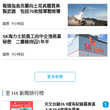
報道指烏克蘭向土耳其購買美
製武器 包括70枚陸軍戰術導
彈
國際
9小時前
SK海力士前員工向中企洩商業
秘密 二審維持囚1年半
國際
9小時前
更多新聞
至 Hit 新聞排行榜
天文台錄36.9度有紀錄最高溫
1
上水39.8度境內最高