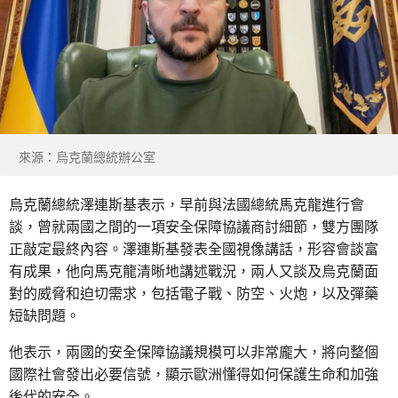
來源：烏克蘭總統辦公室
烏克蘭總統澤連斯基表示，早前與法國總統馬克龍進行會
談，曾就兩國之間的一項安全保障協議商討細節，雙方團隊
正敲定最終內容。澤連斯基發表全國視像講話，形容會談富
有成果，他向馬克龍清晰地講述戰況，兩人又談及烏克蘭面
對的威脅和迫切需求，包括電子戰、防空、火炮，以及彈藥
短缺問題。
他表示，兩國的安全保障協議規模可以非常龐大，將向整個
國際社會發出必要信號，顯示歐洲懂得如何保護生命和加強
後代的安全。