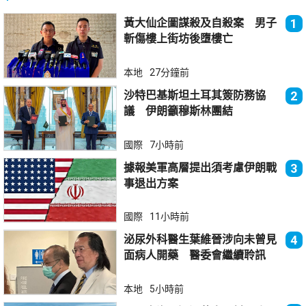
黃大仙企圖謀殺及自殺案 男子
1
斬傷樓上街坊後墮樓亡
本地
27分鐘前
沙特巴基斯坦土耳其簽防務協
2
議 伊朗籲穆斯林團結
國際
7小時前
據報美軍高層提出須考慮伊朗戰
3
事退出方案
國際
11小時前
泌尿外科醫生葉維晉涉向未曾見
4
面病人開藥 醫委會繼續聆訊
本地
5小時前