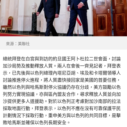
來源：美聯社
總統拜登在白宮與到訪的約旦國王阿卜杜拉二世會面，討論
加沙局勢及推動釋放人質。兩人在會後一齊見記者，拜登表
示，已先後與以色列總理內塔尼亞胡、埃及和卡塔爾領導人
討論推進停火進程，將人質盡快接回家是美國的首要任務，
雖然以色列與哈馬斯對停火協議仍存在分歧，美方鼓勵以色
列努力實現協議，亦與區內盟友合作，尋求釋放人質並向加
沙提供更多人道援助。對於以色列正考慮對加沙南部的拉法
採取地面行動，拜登表示，以色列不應在沒有可靠保護平民
計劃情況下採取行動，重申美方與以色列的共同目標，是擊
敗哈馬斯並確保以色列長期安全。