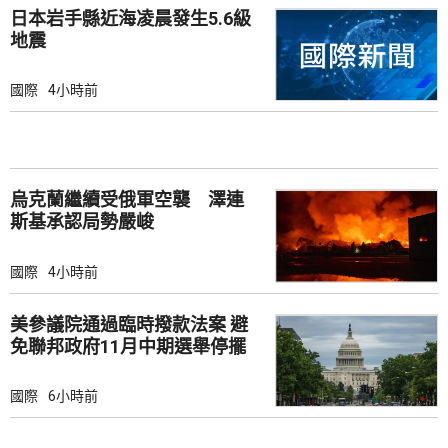
日本岩手縣近海凌晨發生5.6級
地震
國際
4小時前
烏克蘭繼續受俄軍空襲 澤連
斯基承認局勢嚴峻
國際
4小時前
美參議院通過臨時撥款法案 避
免聯邦政府11月中期選舉停擺
國際
6小時前