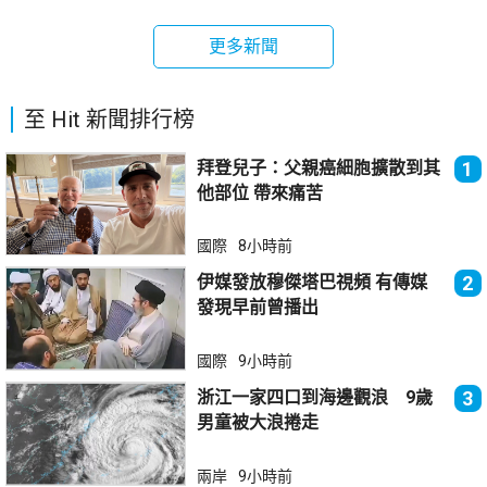
更多新聞
至 Hit 新聞排行榜
拜登兒子：父親癌細胞擴散到其
1
他部位 帶來痛苦
國際
8小時前
伊媒發放穆傑塔巴視頻 有傳媒
2
發現早前曾播出
國際
9小時前
浙江一家四口到海邊觀浪 9歲
3
男童被大浪捲走
兩岸
9小時前