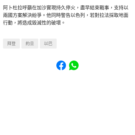
阿卜杜拉呼籲在加沙實現持久停火，盡早結束戰事，支持以
兩國方案解決紛爭。他同時警告以色列，若對拉法採取地面
行動，將造成毀滅性的破壞。
拜登
約旦
以巴
Share to Facebook
Share to WhatsApp