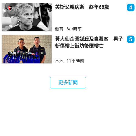
美斯父親病逝 終年68歲
4
體育
6小時前
黃大仙企圖謀殺及自殺案 男子
5
斬傷樓上街坊後墮樓亡
本地
11小時前
更多新聞