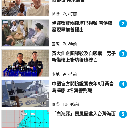
國際
7小時前
伊媒發放穆傑塔巴視頻 有傳媒
2
發現早前曾播出
國際
7小時前
黃大仙企圖謀殺及自殺案 男子
3
斬傷樓上街坊後墮樓亡
本地
9小時前
中國官方間接證實去年8月黃岩
4
島撞船 2名海警殉職
國際
10小時前
「白海豚」暴風圈進入台灣海面
5