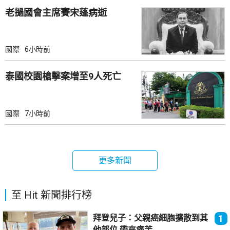
老撾國會主席賽宋蓬病逝
國際
6小時前
泰國校園槍擊案增至9人死亡
國際
7小時前
更多新聞
至 Hit 新聞排行榜
拜登兒子：父親癌細胞擴散到其
1
他部位 帶來痛苦