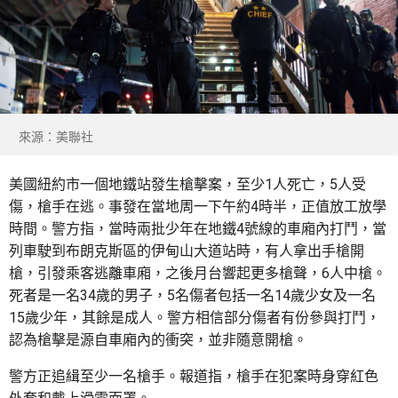
來源：美聯社
美國紐約市一個地鐵站發生槍擊案，至少1人死亡，5人受
傷，槍手在逃。事發在當地周一下午約4時半，正值放工放學
時間。警方指，當時兩批少年在地鐵4號線的車廂內打鬥，當
列車駛到布朗克斯區的伊甸山大道站時，有人拿出手槍開
槍，引發乘客逃離車廂，之後月台響起更多槍聲，6人中槍。
死者是一名34歲的男子，5名傷者包括一名14歲少女及一名
15歲少年，其餘是成人。警方相信部分傷者有份參與打鬥，
認為槍擊是源自車廂內的衝突，並非隨意開槍。
警方正追緝至少一名槍手。報道指，槍手在犯案時身穿紅色