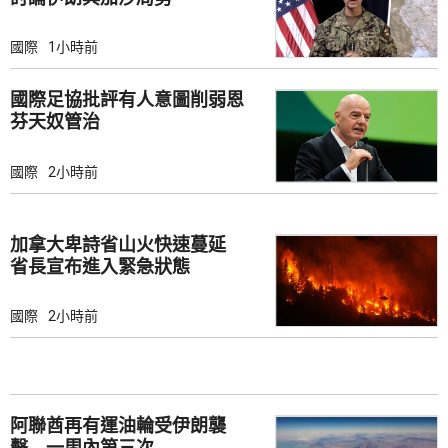
國際
1小時前
國際足協批評有人意圖削弱恩
芬天奴管治
國際
2小時前
加拿大卑詩省山火快速蔓延
省長宣布進入緊急狀態
國際
2小時前
阿聯酋再有運油輪受伊朗襲
擊 一周內第三次