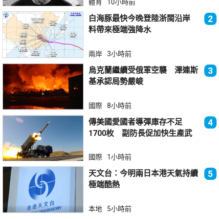
體育
10小時前
白海豚最快今晚登陸浙閩沿岸
2
料帶來極端強降水
兩岸
3小時前
烏克蘭繼續受俄軍空襲 澤連斯
3
基承認局勢嚴峻
國際
8小時前
傳美國愛國者導彈庫存不足
4
1700枚 副防長促加快生產武
器
國際
1小時前
天文台：今明兩日本港天氣持續
5
極端酷熱
本地
5小時前