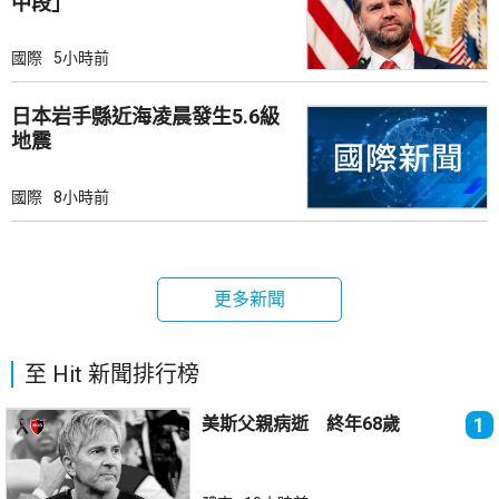
中段」
國際
5小時前
日本岩手縣近海凌晨發生5.6級
地震
國際
8小時前
更多新聞
至 Hit 新聞排行榜
美斯父親病逝 終年68歲
1