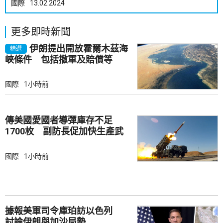
國際
13.02.2024
更多即時新聞
伊朗提出開放霍爾木茲海
精選
峽條件 包括撤軍及賠償等
國際
1小時前
傳美國愛國者導彈庫存不足
1700枚 副防長促加快生產武
器
國際
1小時前
據報美軍司令庫珀訪以色列
討論伊朗與加沙局勢