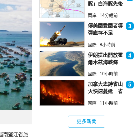
豚」白海豚先後
兩次登陸浙江
兩岸
14分鐘前
正移入內陸並減
弱
傳美國愛國者導
3
彈庫存不足
1700枚 副防
國際
8小時前
長促加快生產武
器
伊朗提出開放霍
4
爾木茲海峽條
件 包括撤軍及
國際
10小時前
賠償等
加拿大卑詩省山
5
火快速蔓延 省
長宣布進入緊急
國際
11小時前
狀態
更多新聞
越南堅江省旅