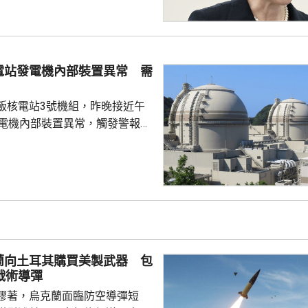
表和平宣言時指，核武器是絕對
政府堅持無核三原則。 日本傳
指，高市就「無核三原則」的表
只提及現狀，未有未明確表示日
電站發電機內部裝置異常 需
相關原則。高市日前在廣島的原
言，同樣只是停留在說...
飯核電站3號機組，昨晚接近午
發電機內部裝置異常，觸發警報系
動停止運作，沒有造成傷亡，亦
造成放射性影響。營運核電站的
指，正調查具體原因，尚未確定
電站共有4個機
已在2018年停止運作，今次3號
，僅餘4號機組仍運作。 關西
位於福井縣的美濱核電站3號機
蘭向土耳其購買美製武器 包
曾因驅動發電...
戰術導彈
膠著，烏克蘭面臨防空導彈短