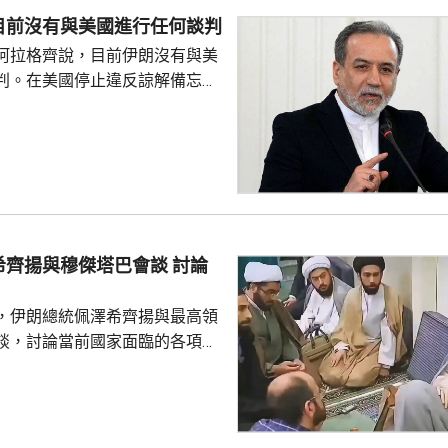
目前沒有與美國進行任何談判
阿拉格齊說，目前伊朗沒有與美
判。在美國停止違反諒解備忘錄
相關違約行為作出補救前，德黑
方不具備重新啓動談判的可能。
對霍峽控制 直至敵人接受
持對霍爾木茲海峽的控制，直至
的全部條件。他說，伊朗已迫使
設定的所有目標，對方正將精力
齊揚與穆傑塔巴會談 討論
峽。伊朗將保持...
，伊朗總統佩澤希齊揚與最高領
談，討論當前國家面臨的各項問
具體時間和內容。不過，有傳媒
像在早前伊朗媒體製作的一部關
紀錄片中出現過，當時穆傑塔巴