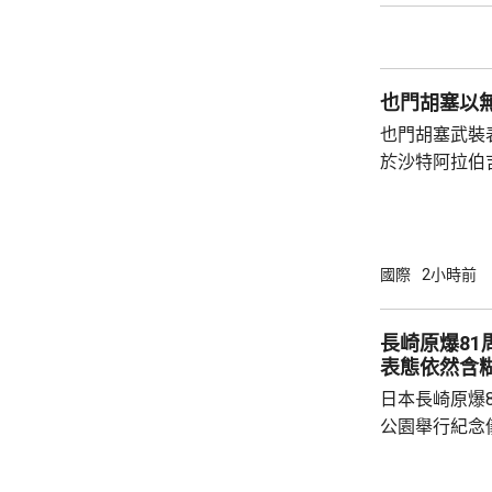
是在神學院授
對派媒體稱，
往醫院，可能隨時死亡。
也門胡塞以
父哈梅內伊出任
也門胡塞武裝
於沙特阿拉伯
打擊，回應不
沙特能源部較
特阿美的工業
造成傷亡。 胡塞武裝上月底以報復沙特持續
國際
2小時前
12年的海陸
施海上禁運，
長崎原爆8
相攻擊，沙特
表態依然含
亦曾受襲。
日本長崎原爆
公園舉行紀念
申，日本堅持
行的措施，推