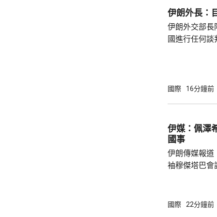
伊朗外長：
伊朗外交部長
國進行任何談
的行爲，並對
蘭方面認為雙
伊朗革命衛隊：保持
條件 伊朗革命衛隊發言人穆赫比表示，伊朗目
國際
16分鐘前
前的戰略是保
敵方接受伊朗
敵人放棄此前
伊媒：佩澤希
集中在重開放海
國事
伊朗傳媒報道
袖穆傑塔巴會
題。 伊朗傳媒昨日發放穆傑塔巴的視頻，但沒
有說明拍攝的
發現，這段影
國際
22分鐘前
於穆傑塔巴的