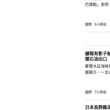
巴運動」表明
聯手空襲上級
成最少20人
主黨努賈巴運
國際
5小時前
目前與沙特展
軍事回應，報
彈。 沙特與美軍中央司令部上月的突襲，聲稱
攻擊伊拉克境
據報有影子
他們早前對美軍
運石油出口
霍爾木茲海峽
據顯示，一支
秘密在海峽透
家轉運到其他
別，但仍透過
國際
7小時前
國家的石油出口。 伊朗較早時指，
就霍爾木茲海
日本長野縣泥
重開海峽。美