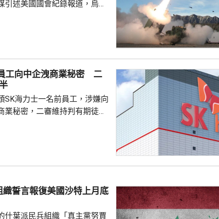
媒引述美國國會紀錄報道，烏克
購買一批美國製造的武器裝備及
月下旬開始交付。這批武器包括
導彈系統導彈、12套M270多管
00多枚集束彈藥等。 美國
制法》規定，如果向第三國轉讓
前員工向中企洩商業秘密 二
初始價值超過1400萬美元，國會
半
交易。報道指，烏克蘭將從土耳
頭SK海力士一名前員工，涉嫌向
初始價值約為2...
商業秘密，二審維持判有期徒刑
國法人期間，從公司文檔管理系統
業秘密資料，包括公司的圖形傳
技術，再編寫簡歷作為跳槽至中
思技術公司之用，違反南韓的
護法》與背信罪。二審法院指，
組織誓言報復美國沙特上月底
業秘密是公司多年投入大量資源
如果從輕處罰，將...
的什葉派民兵組織「真主黨努賈