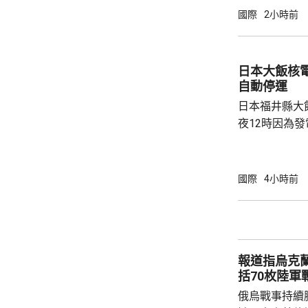
長鈴木史朗發
國際
2小時前
的惡。敦促日本
媒同新華社都
述仍然含糊，
日本大飯核
本將繼續堅持
自動停運
爆紀念儀式的發
日本福井縣大
夜12時因為
統，反應堆自
未對周邊環境
關西電力公司
國際
4小時前
機組何時恢復運作。 大飯核
組，1號和2號
機組發生事故後
電力旗下同樣
報道指烏克
組，今年5月亦
括70枚陸軍
俄烏戰事持續