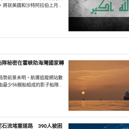
，將就美國和沙特阿拉伯上月底
機構「人民動員部隊」據點、造
死亡的事件，展開報復行動。「真
動」領導人卡阿比發聲明形容，
開外交已是徒勞，必須透過適當
復和懲戒沙特，包括發射更多導
內獲伊朗支持的民兵組織，指責
船隊秘密在霍峽助海灣國家轉
目標和沙特能源基建發...
局勢前景未明，航運追蹤網站數
由最少56艘船組成的影子船隊正
過船對船方式，將石油從海灣國
國家。聲明指，艦隊已被目視識
未能被監控的方式，支持阿拉伯
與阿曼接近
峽通航問題達成協議，但不意味
石流堵塞道路 390人被困
國就指，與伊朗正在戰事博奕