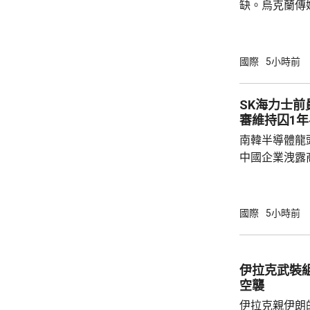
缺。烏克蘭傳
蘭已由土耳其
彈藥，預計本
70枚陸軍戰術
國際
5小時前
火箭炮系統、20
《武器出口管
SK海力士
的美製武器，
審維持囚1年
必須審查相關
南韓半導體龍
其接收的武器，
中國企業洩露
1年半。 涉案姓金的被告，被指2022年在任職
SK海力士中
打印和拍攝商
國際
5小時前
感器相關尖端
國華為旗下海
《產業技術保
伊拉克武裝
被告洩露的商
空襲
而取得的成果，
伊拉克親伊朗