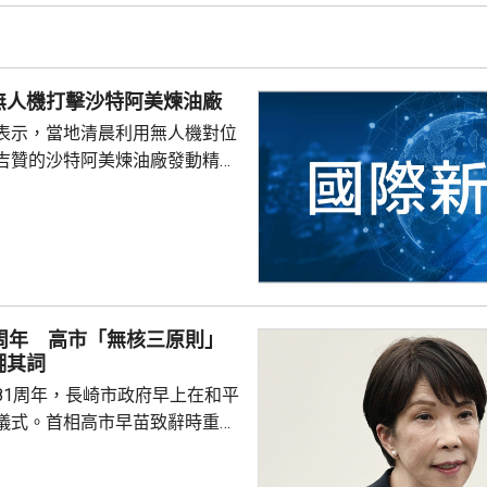
課。以色列傳媒日前引述伊朗反
穆傑塔巴病情危重，已被緊急送
 穆傑塔巴3月接替亡
無人機打擊沙特阿美煉油廠
伊朗最高領袖後，一...
表示，當地清晨利用無人機對位
吉贊的沙特阿美煉油廠發動精準
久前沙特無人機侵犯也門領空。
早時通報，煉油廠發生火災，沙
安全消防隊已將火救熄，事故未
空封鎖為由，宣布在紅海對沙特實
並襲擊沙特運油輪，雙方其後互
1周年 高市「無核三原則」
阿美位於吉贊和延布的石油設施
糊其詞
81周年，長崎市政府早上在和平
儀式。首相高市早苗致辭時重
「無核三原則」，正採取切實可
動實現「無核武世界」。 長崎市