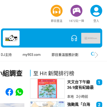
節目重溫
1872玩一陣
登入
搜尋
DJ主持
my903.com
節目重溫服務計劃
小組調查
至 Hit 新聞排行榜
天文台下午錄
1
36.9度有紀錄最
Share to Facebook
Share to WhatsApp
高溫 上水39.8
本地
2小時前
度境內最高
強颱風「白海
2