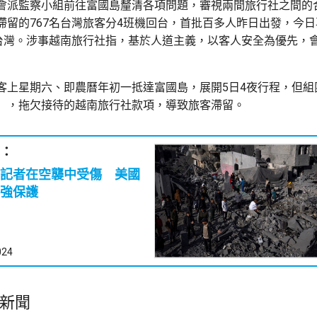
會派監察小組前往富國島釐清各項問題，審視兩間旅行社之間的
滯留的767名台灣旅客分4班機回台，首批百多人昨日出發，今日
回台灣。涉事越南旅行社指，基於人道主義，以客人安全為優先，
客上星期六、即農曆年初一抵達富國島，展開5日4夜行程，但組
」，拖欠接待的越南旅行社款項，導致旅客滯留。
：
記者在空襲中受傷 美國
強保護
024
新聞