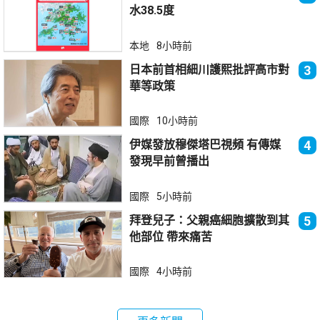
水38.5度
本地
8小時前
日本前首相細川護熙批評高市對
3
華等政策
國際
10小時前
伊媒發放穆傑塔巴視頻 有傳媒
4
發現早前曾播出
國際
5小時前
拜登兒子：父親癌細胞擴散到其
5
他部位 帶來痛苦
國際
4小時前