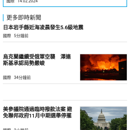
國際
14.02.2024
更多即時新聞
日本岩手縣近海凌晨發生5.6級地震
國際
5分鐘前
烏克蘭繼續受俄軍空襲 澤連
斯基承認局勢嚴峻
國際
34分鐘前
美參議院通過臨時撥款法案 避
免聯邦政府11月中期選舉停擺