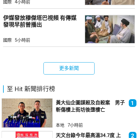
國際
4小時前
伊媒發放穆傑塔巴視頻 有傳媒
發現早前曾播出
國際
5小時前
更多新聞
至 Hit 新聞排行榜
黃大仙企圖謀殺及自殺案 男子
1
斬傷樓上街坊後墮樓亡
本地
7小時前
天文台錄今年最高溫34.7度 上
2