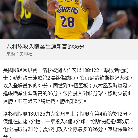
八村塁攻入職業生涯新高的36分
來源：美聯社
美國NBA常規賽，洛杉磯湖人作客以138:122，擊敗猶他爵
士；勒邦占士連續第2場養傷缺陣，安東尼戴維斯挑起大樑，
攻入全場最多的37分，同搶到15個籃板；八村塁及時爆發，
進帳職業生涯新高的36分，包括投入6個3分球，協助火箭4
連勝，並在過去7場比賽，勝出第6仗。
洛杉磯快艇130:125力克金州勇士；快艇在第4節落後12分，
保維在最後7分鐘，一舉投入4個3分球，協助快艇扭轉敗局，
他全場取得21分；夏登則攻入全隊最多的26分，基斯保羅24
分。