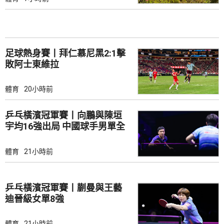
足球熱身賽丨拜仁慕尼黑2:1擊
敗阿士東維拉
體育
20小時前
乒乓橫濱冠軍賽丨向鵬與陳垣
宇均16強出局 中國球手男單全
軍覆沒
體育
21小時前
乒乓橫濱冠軍賽丨蒯曼與王藝
迪晉級女單8強
體育
21小時前