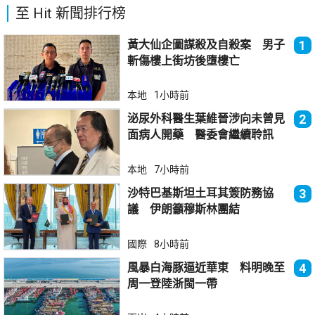
至 Hit 新聞排行榜
黃大仙企圖謀殺及自殺案 男子
1
斬傷樓上街坊後墮樓亡
本地
1小時前
泌尿外科醫生葉維晉涉向未曾見
2
面病人開藥 醫委會繼續聆訊
本地
7小時前
沙特巴基斯坦土耳其簽防務協
3
議 伊朗籲穆斯林團結
國際
8小時前
風暴白海豚逼近華東 料明晚至
4
周一登陸浙閩一帶