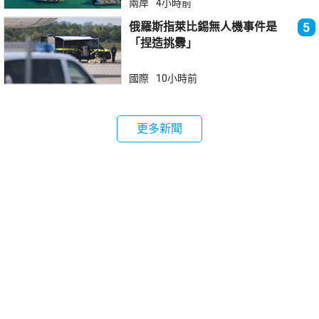
兩岸
4小時前
俄羅斯指萊比錫無人機事件是
5
「捏造挑釁」
國際
10小時前
更多新聞