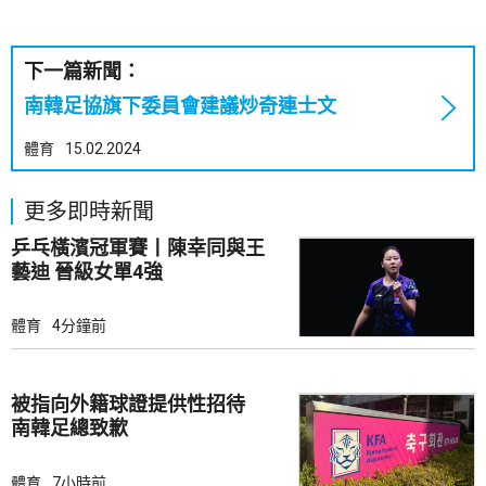
下一篇新聞：
南韓足協旗下委員會建議炒奇連士文
體育
15.02.2024
更多即時新聞
乒乓橫濱冠軍賽丨陳幸同與王
藝迪 晉級女單4強
體育
4分鐘前
被指向外籍球證提供性招待
南韓足總致歉
體育
7小時前