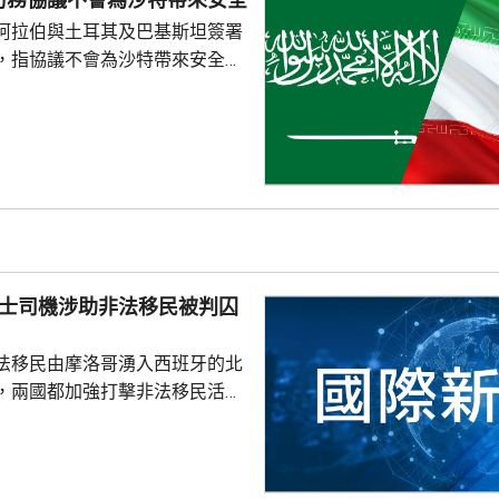
白海豚」移動速度慢，對沖繩的
阿拉伯與土耳其及巴基斯坦簽署
時間。
，指協議不會為沙特帶來安全。
家安全與外交政策委員會發言人
平台發文，指沙特多年來被美國
仍然未能得到安全，認為沙特如
不必向他人乞求安全。 自美國
底向伊朗採取軍事行動以來，沙
美國盟友多次受到伊朗攻擊。根
其及巴基斯坦簽署的聯合防務協
任何一國遭受武裝攻擊，...
的士司機涉助非法移民被判囚
法移民由摩洛哥湧入西班牙的北
，兩國都加強打擊非法移民活
，有7名的士司機因為協助非法
最多6個月，及罰款1070美