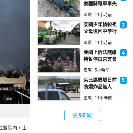
泰國騎電單車失
控墮崖 1死1
國際
11小時前
傷
泰國少年槍殺祖
3
父母後回中學行
兇 累計最少8
國際
11小時前
死23傷
美國上訴法院維
4
持暫停白宮宴會
廳項目
國際
5小時前
萊比錫機場日前
5
裝爆炸品無人
機 由一名司機
國際
11小時前
發現再踢落
更多新聞
在醫院內，士