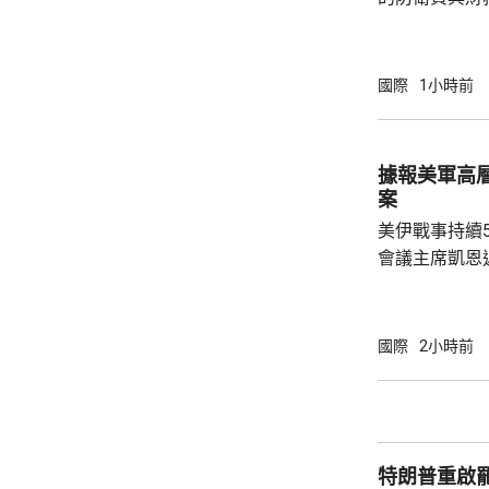
會，...
圓；由於當中
新一年的預算
三份安保文件
國際
1小時前
一步增加，有
的規模。 報道指，防衛省提出的預算，主要用
於應對新型作
據報美軍高
機、為自衛隊
案
預算的另一個重
美伊戰事持續
會議主席凱恩
靠美軍的空中
標，而其他升
果，認為美國必
國際
2小時前
線新聞網引述
國務卿魯比奧
題。報道指，
彈藥庫存大減
特朗普重啟
恩與部份華府官