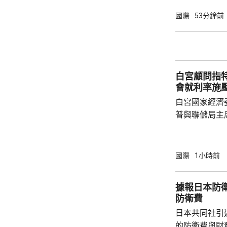
或其他實體等
徵收最高500
國際
53分鐘前
羅斯石油或天
稅，包括中國
益的情況下可
決，獲通過後再
白宮顧問指
蘭表示歡迎和感
會就利率施
白宮國家經濟
普與聯儲局主
朗普尊重聯儲
沃什施壓。哈
什和特朗普長
國際
1小時前
論經濟。 報
互動，因此特
據報日本防衛
見，令外界質
防衛費
策。不過日程
日本共同社引
或會談，只是
的防衛費與財