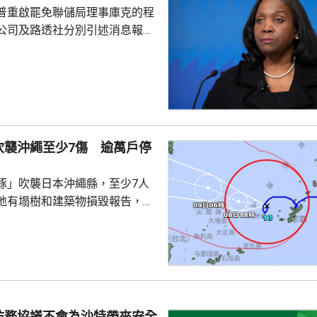
普重啟罷免聯儲局理事庫克的程
公司及路透社分別引述消息報
僚長周三去信庫克，稱有充分理
揭貸款協議中作出虛假陳述，認
成疏忽，令人對她出任聯儲局理
質疑，因此特朗普正考慮撒銷她
要求她在21日內提交書面回覆。
聲明否認指控，強調白宮沒有任
吹襲沖繩至少7傷 逾萬戶停
除庫克的職務。 特朗普去年
詐抵押貸款為由，解除庫...
豚」吹襲日本沖繩縣，至少7人
地有塌樹和建築物損毀報告，有
倒受傷，亦有民眾在準備防風措
。沖繩縣逾1.3萬戶停電，鹿兒
逾4萬戶停電。兩縣今日有300班
162公里，陣風最大風速每小時
繩部分地區24小時雨量超過200
防務協議不會為沙特帶來安全