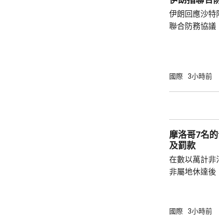
毫米，預計「
伊朗回應沙特
影響持續較長
聯合防務協議
伊朗議會的國
雷扎伊在社交
單方面榨取，
果改變政策，就
國際
3小時前
及以色列二月
特及區內其他
據沙特與土耳
議，如果三國中
摩洛哥7名
及罰款
在數以萬計非
非屬地休達後
動。在摩洛哥
移民，被判監禁
元。 摩洛哥法院公布，這7名司機的無許可證
國際
3小時前