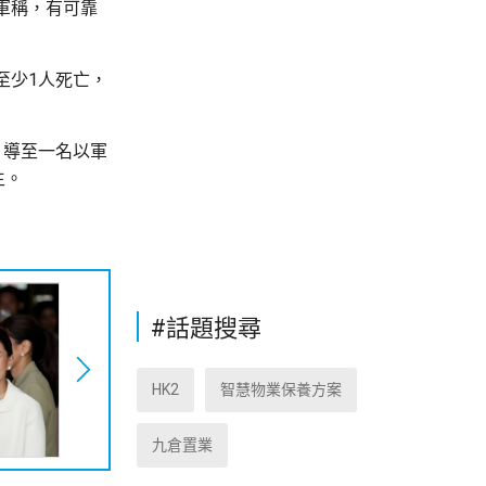
軍稱，有可靠
至少1人死亡，
，導至一名以軍
生。
#話題搜尋
HK2
智慧物業保養方案
九倉置業