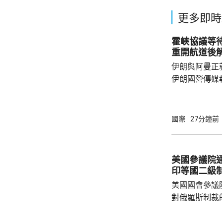
更多即時
霍峽協議等
重開航道後
伊朗與阿曼正
伊朗國營傳媒
架，正等待更高層
國官員指，獲
取得進展，可
國際
27分鐘前
達成一份各方
木茲海峽，總
鎖；但官員重
美國參議院
向船隻收費，
印等國二級
美軍中央司令部
美國國會參議
對俄羅斯制裁
統普京、其他