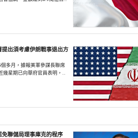
部份項目未確定具體金額，加上
，會包括《防衛力整備計畫》等
的修訂內容，實際數字可能會進
官員預料可能會達到10萬億日圓
戰方式，包括大量採購攔截無人
層提出須考慮伊朗戰事退出方
指揮系統引入人工智能技術等。
點，是部署用於...
5個多月，據報美軍參謀長聯席
近幾星期已向華府官員表明，單
力量不能達到總統特朗普的目
級軍事行動的方案亦可能有反效
須有退出戰事的方案。 美國有
消息指，凱恩曾與副總統萬斯、
和中情局拉特克利夫討論有關議
由於空中力量的限制，加上憂慮
，影響應對伊朗反擊的能力，凱
罷免聯儲局理事庫克的程序
員都對特朗普提出，原訂上...