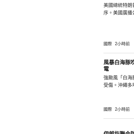
美國總統特朗
序。美國廣播
道，白宮副幕
由相信她在按
為相關行為構
事的誠信產生
國際
2小時前
的理事職位，
庫克的律師發
風暴白海豚
何正當理由可以解
電
8月底亦曾以欺
強颱風「白海
受傷。沖繩多
民眾被強風吹
施時跌倒受傷
島縣奄美群島
國際
2小時前
航班取消。 「白海豚」威力強大，中心附近最
大風速每小時
216公里，沖
伊朗指聯合