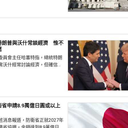
，並授權華府向俄羅斯進口商品
%的關稅，以及對5個進口最多俄
然氣的國家，徵收最高100%關
和印度等，但總統在符合國家利
作出豁免。法案將提交眾議院表
交總統特朗普簽署生效。 烏克
特朗普與沃什常談經濟 惟不
謝。總統澤連...
壓
委員會主任哈塞特指，總統特朗
席沃什經常討論經濟，但確信特
局的獨立性，不會就利率決定向
塞特接受彭博電視訪問時指，沃
期以來關係非常密切，一直會討
道指，以往總統與聯儲局主席較少
朗普與沃什不時通電話屬不常
省申請8.9萬億日圓或以上
疑特朗普可能試圖影響聯儲局決
顯示，沃什6月沒與特朗普通話
述消息報道，防衛省正就2027年
與財長貝森特進行三次早餐
務省協調，金額達到8.9萬億日