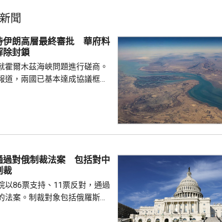
新聞
待伊朗高層最終審批 華府料
解除封鎖
就霍爾木茲海峽問題進行磋商。
報道，兩國已基本達成協議框
級作最終審批。 外電引述美
協調方告知，伊朗與阿曼的磋商
能於未來數日敲定協議，如果能
都接受的協議，並重新開放霍爾
統特朗普會解除對伊朗的海上封
申，美國不會接受任何容許伊朗
通過對俄制裁法案 包括對中
或以任何方式干擾船舶的協議。
制裁
公布，自上月中恢復對...
院以86票支持、11票反對，通過
的法案。制裁對象包括俄羅斯總
政府及軍方高層官員、金融機構