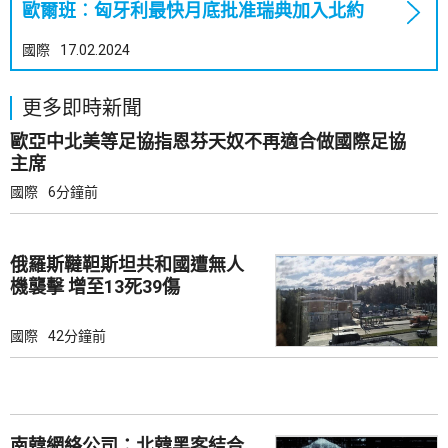
歐爾班︰匈牙利最快月底批准瑞典加入北約
國際
17.02.2024
更多即時新聞
歐亞中北美等足協指恩芬天奴不再適合做國際足協
主席
國際
6分鐘前
俄羅斯韃靼斯坦共和國遭無人
機襲擊 增至13死39傷
國際
42分鐘前
南韓網絡公司：北韓黑客結合