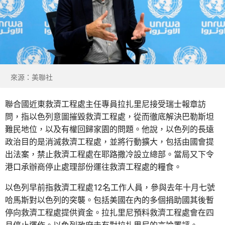
來源：美聯社
聯合國近東救濟工程處主任專員拉扎里尼接受瑞士報章訪
問，指以色列意圖摧毀救濟工程處，從而徹底解決巴勒斯坦
難民地位，以及有權回歸家園的問題。他說，以色列的長遠
政治目的是消滅救濟工程處，並將行動擴大，包括由國會提
出法案，禁止救濟工程處在耶路撒冷設立總部。當局又下令
港口承辦商停止處理部份運往救濟工程處的糧食。
以色列早前指救濟工程處12名工作人員，參與去年十月七號
哈馬斯對以色列的突襲。包括美國在內的多個捐助國其後暫
停向救濟工程處提供資金。拉扎里尼預料救濟工程處會在四