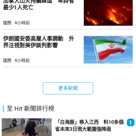
加拿大山火持續肆虐 卑詩省
最少1人死亡
國際
4小時前
伊朗國安委高層人事調動 外
界注視對美伊談判影響
國際
4小時前
更多新聞
至 Hit 新聞排行榜
「白海豚」移入江西 料10多個
1
省未來3日現大範圍強降雨