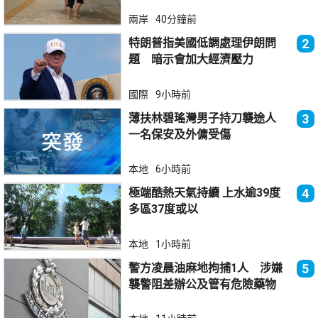
兩岸
40分鐘前
特朗普指美國低調處理伊朗問
2
題 暗示會加大經濟壓力
國際
9小時前
薄扶林碧瑤灣男子持刀襲途人
3
一名保安及外傭受傷
本地
6小時前
極端酷熱天氣持續 上水逾39度
4
多區37度或以
本地
1小時前
警方凌晨油麻地拘捕1人 涉嫌
5
襲警阻差辦公及管有危險藥物