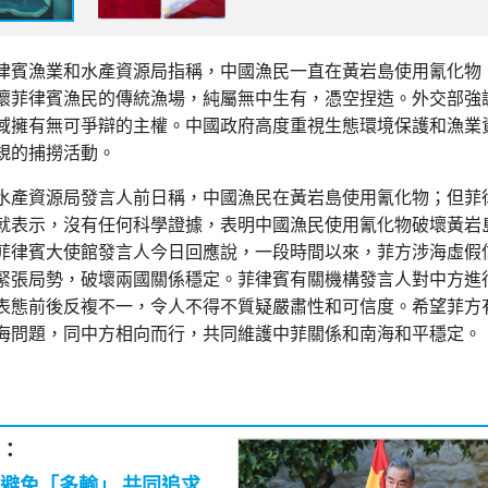
律賓漁業和水產資源局指稱，中國漁民一直在黃岩島使用氰化物
壞菲律賓漁民的傳統漁場，純屬無中生有，憑空捏造。外交部強
域擁有無可爭辯的主權。中國政府高度重視生態環境保護和漁業
規的捕撈活動。
水產資源局發言人前日稱，中國漁民在黃岩島使用氰化物；但菲
就表示，沒有任何科學證據，表明中國漁民使用氰化物破壞黃岩
菲律賓大使館發言人今日回應說，一段時間以來，菲方涉海虛假
緊張局勢，破壞兩國關係穩定。菲律賓有關機構發言人對中方進
表態前後反複不一，令人不得不質疑嚴肅性和可信度。希望菲方
海問題，同中方相向而行，共同維護中菲關係和南海和平穩定。
：
「多輸」 共同追求