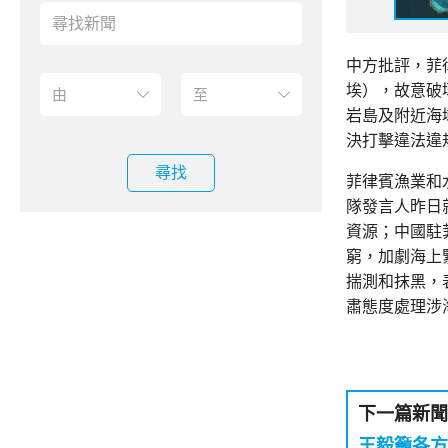
中方批評，菲
埃），故意破
岩島及附近海
決打擊違法違
尋找
菲律賓漁業和
隊發言人昨日
資源；中國駐
窮，加劇海上
揣測和抹黑，
肅態度處理涉
下一篇新聞
王毅籲各方避免