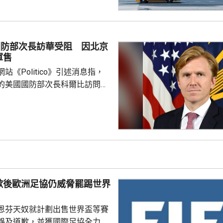
國公民身份。華府亦禁止透過赴
獲得美國公民身份。 特朗普
時指，出生公民權制度長期被濫
遊」已經發展成一門生意，每年
國防部次長訪華受阻 因北京
人透過有關制度讓子女取得美國
軍售
華府要推出新的限制。 ...
站《Politico》引述消息指，
的美國國防部次長科爾比訪問中
，形容北京對此態度冷淡，原因
12月批准110億美元的對台軍
口限制、台海局勢，以至解放軍
活動而動盪不安，五角大樓官員
穩定兩國關係，他最近數月一直
問邀請，並在中國國防大學發表
歉後歐洲足協仍威脅罷踢世界
部官員與北...
恩芬天奴就計劃出售世界盃等賽
誤及道歉，並獲國際足協全力支