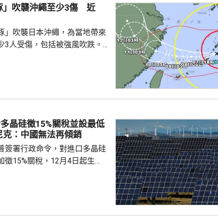
豚」吹襲沖繩至少3傷 近
、西部島嶼和沿海地區，展開搜
夜巡查港口、碼頭和海灘等重點
豚」吹襲日本沖繩，為當地帶來
少3人受傷，包括被強風吹跌。
沖繩逾2千戶停電。沖繩和鹿兒
0班航機取消，明日亦有300班
各地實施交通管制，高速公路雙
奄美群島，中心附近最大風速為
里，最高陣風風速每小時198公
多晶硅徵15%關稅並設最低
導致房屋倒塌。氣象廳預計，沖
尼克：中國無法再傾銷
島未來一日將受...
普簽署行政命令，對進口多晶硅
徵15%關稅，12月4日起生
業在美國設廠，制衡中國的晶片
。特朗普又對進口多晶硅和相關
價格，其中多晶硅每公斤21美
100美元；太陽能電池每瓦22