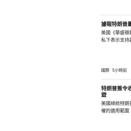
美仙；太陽能組件每
商務部制定計
新或擴建多晶
據報特朗普
施，並在2029年
美國《華盛頓
私下表示支持
2028年大選。 報道指，特朗普約兩周前在
宮橢圓形辦公
斯能代表共和
朗普的顧問形
國際
5小時前
「接班」，但
特朗普何時會
特朗普簽令
同時引述接近
遊
性格反覆多變，
美國總統特朗
權的適用範圍
政命令規定，
外國勢力的人