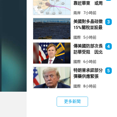
靠近華東 或周
日登陸浙閩沿岸
兩岸
7小時前
美國對多晶硅徵
3
15%關稅並設最
低價格 盧特尼
國際
5小時前
克：中國無法再
傾銷
傳美國防部次長
4
訪華受阻 因北
京不滿美對台軍
國際
6小時前
售
特朗普承認部分
5
彈藥供應緊張
稱霍峽協議未達
國際
8小時前
成
更多新聞