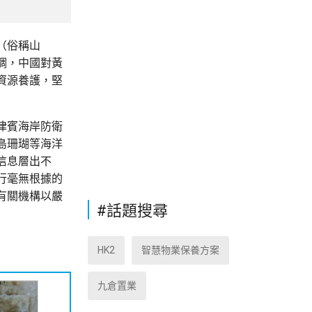
（俗稱山
調，中國對黃
資源養護，堅
律賓海岸防衛
島珊瑚等海洋
信息層出不
行毫無根據的
有關機構以嚴
#話題搜尋
HK2
智慧物業保養方案
九倉置業