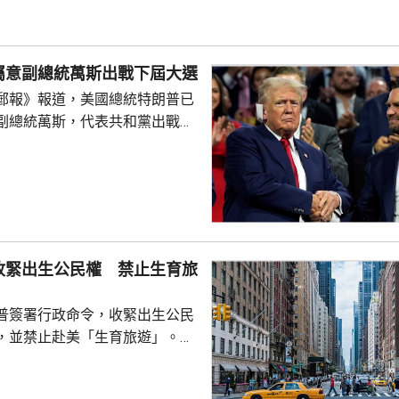
瓦38美仙。 公告又授權
劃，若企業承諾在美國建設、翻
硅、晶圓或太陽能電池等生產設
屬意副總統萬斯出戰下屆大選
1月20日前...
郵報》報道，美國總統特朗普已
副總統萬斯，代表共和黨出戰
白
室與共和黨金主會晤，指希望萬
黨在下屆大選中勝出。據報有特
容，特朗普已私下認定由萬斯
要討論萬斯何時宣布參選，或者
公開表態就仍然為時尚早。報道
收緊出生公民權 禁止生育旅
特朗普圈子的盟友指，特朗普的
會對不同人說不同的話，支...
普簽署行政命令，收緊出生公民
，並禁止赴美「生育旅遊」。行
外國政府僱員、游說人員和敵對
員等，在美國誕下的子女，將不