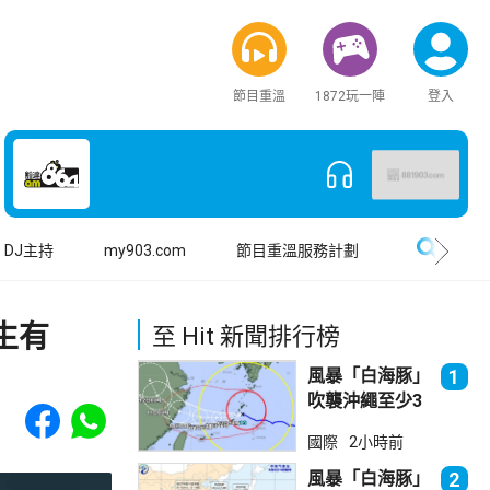
節目重溫
1872玩一陣
登入
搜尋
DJ主持
my903.com
節目重溫服務計劃
生有
至 Hit 新聞排行榜
風暴「白海豚」
1
吹襲沖繩至少3
Share to Facebook
Share to WhatsApp
傷 近500航班
國際
2小時前
取消
風暴「白海豚」
2