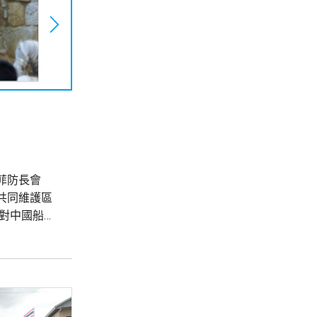
菲防長會
共同維護區
對中國船隻
嚴重關切，
的方式行