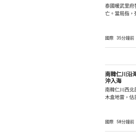
泰國暖武里府
亡。當局指，
及一名學生槍
重傷。據報槍
後來證實自殺
國際
35分鐘前
正調查案件。 泰國南部宋卡府今年2月亦曾發
生校園槍擊案
偷警槍後闖入
傷，當中死者
南韓仁川沿
沖入海
南韓仁川西北
木盒地雷，估
至南韓。當地
官兵發現，亦
近海面發現可
國際
58分鐘前
枚木盒地雷，
仍具爆炸危險，隨後