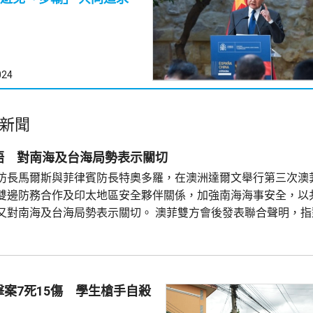
024
新聞
晤 對南海及台海局勢表示關切
防長馬爾斯與菲律賓防長特奧多羅，在澳洲達爾文舉行第三次澳
雙邊防務合作及印太地區安全夥伴關係，加強南海海事安全，以
又對南海及台海局勢表示關切。 澳菲雙方會後發表聯合聲明，指
律賓船隻及發射水砲等危險行為，造成菲律賓海軍人員受傷表示
能導致局勢升級和誤判，期望所有軍隊和海上力量以專業和安全
.
案7死15傷 學生槍手自殺