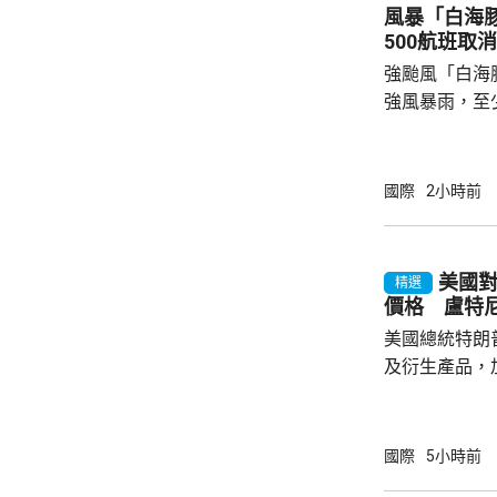
風暴「白海
隊已在江華島
500航班取消
尋行動，亦晝
強颱風「白海
區域。
強風暴雨，至
受風暴影響，
島今日共有47
機取消。沖繩
國際
2小時前
向全線封閉。 「白海豚」的暴風圈覆蓋沖繩本
島和鹿兒島縣
每小時144公
美國對
精選
里，風力足以
價格 盧特
繩本島和奄美群
美國總統特朗
及衍生產品，加
效，以鼓勵企
和太陽能發展
產品設定最低
國際
5小時前
元；晶圓每公斤