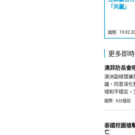
「共贏」
國際
19.02.2
更多即時
澳菲防長會
澳洲副總理兼
議，同意深化
域和平穩定，
在南海衝撞菲
國際
6分鐘前
指這些行為可
動，同時重申..
泰國校園槍擊
亡