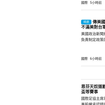
會自動獲得美
國際
5小時前
美生育，令子女
在白宮見記者
用，「生育旅
傳美
精選
可能有數十萬
不滿美對台
公民身份，因此
美國政治新聞網
負責制定政策
國的計劃受阻
是不滿華府去年
售案。 報道指，科爾比認為美中關係過去一年
國際
6小時前
因為關稅、出
在南海的軍事
訪問中國有助
爭取中方的訪
恩芬天奴道
演講，要求國防
盃等賽事
國際足協主席
事股權承認錯