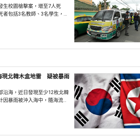
發生校園槍擊案，增至7人死
死者包括3名教師、3名學生，以
手，另外有15人受傷，其中2人
手案發後一度匿藏在學校附近，
身亡。警方到場疏散學校師生，
，19歲男槍手懷疑因不滿老師，
一間中學脅持師生，至少1死7
是校長。
海現北韓木盒地雷 疑被暴雨
部沿海，近日發現至少12枚北韓
計因暴雨被沖入海中，隨海流漂
政府指，部分木盒地雷是由巡邏
有垂釣人士通報，在港口碼頭附
疑漂浮物，軍方到場後打撈出3
其中1枚為空盒，其餘2枚經確認
安全引爆。 南韓海軍陸戰