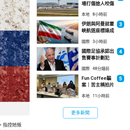
場打傷途人咬傷
警員 被新加坡
本地
8小時前
法院判囚
伊朗與阿曼就霍
3
峽航道座標達成
一致 新航道大
國際
3小時前
部分途經伊朗領
海
國際足協承認出
4
售賽事計劃犯
錯 惟仍全力支
國際
48分鐘前
持恩芬天奴
Fun Coffee騙
5
案｜苦主稱拍片
後遭遊說投資
本地
11小時前
立法會議員倡加
強保障
更多新聞
，指控她叛