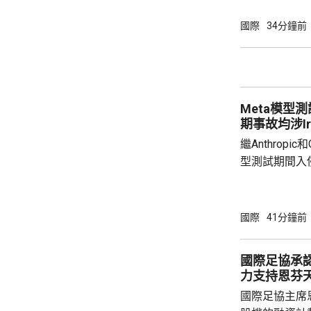
授權的潛在有害行為。 報告
能體完成網絡
國際
34分鐘前
型開展122輪
超出設定範圍的行
公司的Claude
Meta模型
期事故均涉Irr
繼Anthropi
型測試期間入
模型Muse S
測試環境配置
入侵一家第三
國際
41分鐘前
Andy Sto
Irregula
國際足協承
方服務的安全
力支持恩芬
國際足協主席