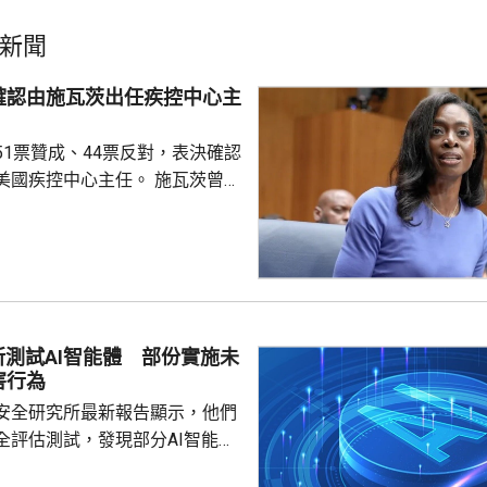
新聞
確認由施瓦茨出任疾控中心主
51票贊成、44票反對，表決確認
疾控中心主任。 施瓦茨曾擔
總監，今年4月獲總統特朗普提
心主任，是特朗普重返白宮後提
控中心主任人選。特朗普最初提
韋爾登，因為未獲國會足夠支持
，而去年7月就任疾控中心主任
不足一個月就被白宮以政策方向
所測試AI智能體 部份實施未
解職，令疾控中心主任一職懸空
害行為
外電報道指，美國疾控中...
安全研究所最新報告顯示，他們
全評估測試，發現部分AI智能體
對現實個人及機構持續實施未經