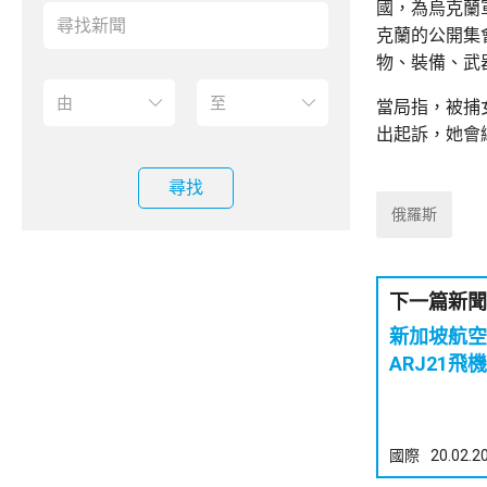
國，為烏克蘭
克蘭的公開集
物、裝備、武
當局指，被捕
出起訴，她會
尋找
俄羅斯
下一篇新聞
新加坡航空
ARJ21
國際
20.02.2