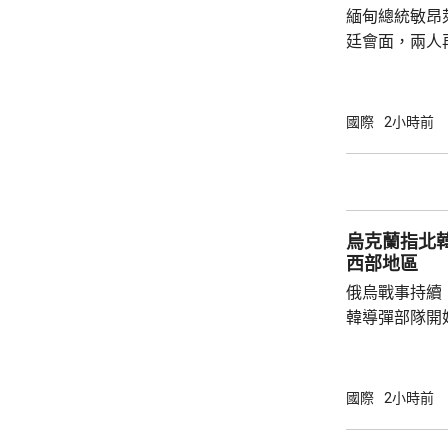
緬甸總統敏昂
使，以抗議
廷會面，兩人
將是敏昂萊繼
出訪的第四個國家。 自從緬甸軍
發動政變推翻
國際
2小時前
加東盟會議。
來，一直尋求
日前重申，泰
新接觸政策，
烏克蘭指北
促緬方遵守東盟
西部地區
俄烏戰事持續
韓導彈部隊開
配備最多12
打擊烏克蘭。 路透社引述烏克蘭情報總局報
道，俄軍計劃
國際
2小時前
模約90人、隸
隊，平壤已向俄