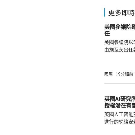
更多即時
美國參議院
任
美國參議院以
由施瓦茨出任美國
任美國副醫務
名出任疾控中
名的第三位疾
國際
19分鐘前
名的前眾議員
而被撤回提名
的莫納雷茲，
英國AI研究
不一致為理由
授權潛在有
一年。 
英國人工智能
進行的網絡安
透過互聯網，