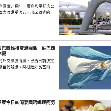
島原爆81周年，廣島和平紀念公
悼念原爆受害者。出席儀式的首
辭時指，日本作為世界上唯一經
，肩負為實現無核武世界而不懈
強調將繼續堅持「無核三原
禮，無視國際法，企圖令核武使
與巴西維持雙邊關係 駐巴西
根本上動搖世界和平穩定，可能
休假
及長崎經歷原爆的慘劇重演。他
的外交風波持續，巴西日前決定
各國採取行動，徹底廢除核...
級至代辦級。阿根廷外長基爾諾
與巴西維持雙邊關係，不會對巴
作出任何外交回應，又指被巴西
大使雷蒙迪近日將回國休假。 阿
上月底到聖保羅，出席巴西自由
其間猛烈批評巴西總統盧拉，並
昂萊今日訪問泰國晤總理阿努
法院阻止他探望正服刑的巴西前
羅。巴西翌日召回駐阿根廷大