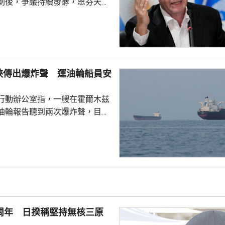
劃後，爭議持續發酵，恩芬天奴
。國際足協領導層周三在摩洛哥
開緊急危機會議，據報會議時間
恩芬天奴發言時承認錯誤及道
會繼續出任主席。 與會的包
夫斯特倫和其他管理委員會成
峽傳出爆炸聲 運油輪船員安
重申全力支持恩芬天奴，但承認
的計劃是犯下錯誤，相關程序本
行動辦公室指，一艘在霍爾木茲
式處理，強調無意將國際足協
油輪報告聽到兩次爆炸聲，目前
全，亦沒有環境破壞報告。通報
點位於阿曼北部對出海域。組織
木茲海峽的船隻保持警惕。
1周年 日揆稱堅持無核三原