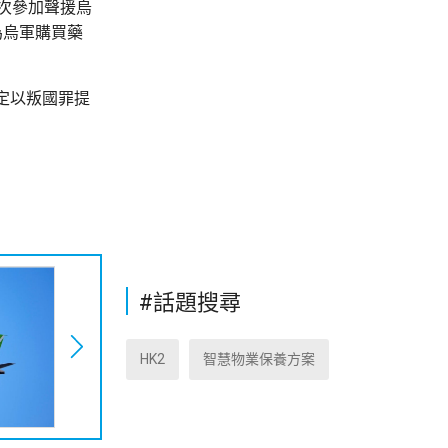
次參加聲援烏
為烏軍購買藥
定以叛國罪提
#話題搜尋
HK2
智慧物業保養方案