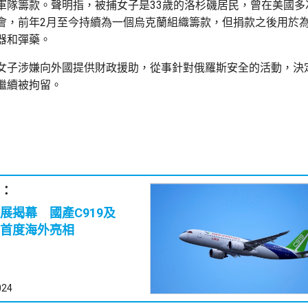
軍隊籌款。聲明指，被捕女子是33歲的洛杉磯居民，曾在美國多
會，前年2月至今持續為一個烏克蘭組織籌款，但捐款之後用於
器和彈藥。
女子涉嫌向外國提供財政援助，從事針對俄羅斯安全的活動，決
繼續被拘留。
：
展揭幕 國產C919及
飛機首度海外亮相
024