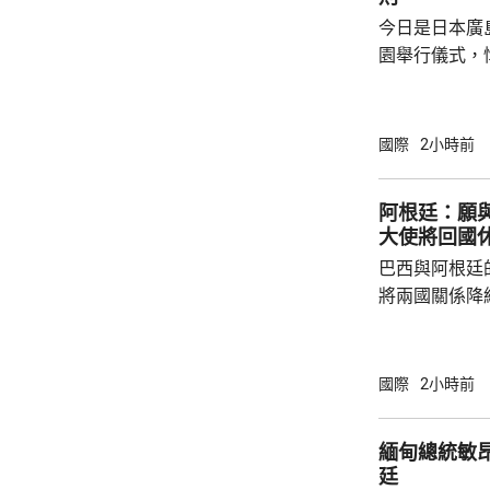
今日是日本廣
園舉行儀式，
相高市早苗致
歷原爆的國家
努力的使命，
國際
2小時前
則」。 廣島市市長松井一實就不點名批評有部
分大國傲慢無
阿根廷：願
用合法化，從
大使將回國
令二戰時廣島
巴西與阿根廷
深感憂慮並呼籲
將兩國關係降
指，當局願意
西政府的舉動
驅逐的阿根廷
國際
2小時前
根廷總統米萊
黨全國大會，
緬甸總統敏
抗議巴西最高
廷
總統博爾索納