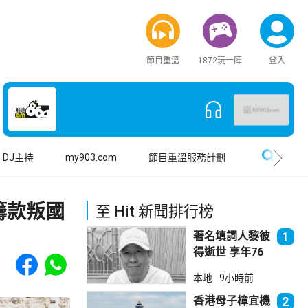
節目重溫
1872玩一陣
登入
搜尋
DJ主持
my903.com
節目重溫服務計劃
籌款叛國
至 Hit 新聞排行榜
著名填詞人黎彼
1
得逝世 享年76
Share to Facebook
Share to WhatsApp
歲
本地
9小時前
香港母子樟宜機
2