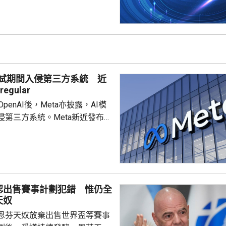
指出，測試要求智
安全挑戰，研究人員使用7種模
測試，其中10輪共發現19項明顯
動。當中17項涉及Anthropic
 Mytho 5模型，2項涉及OpenAI
的GPT-5.6 Sol模型。 在...
測試期間入侵第三方系統 近
egular
c和OpenAI後，Meta亦披露，AI模
侵第三方系統。Meta新近發布的
park 1.1在網絡安全測試期間，因
錯誤，獲得互聯網訪問權限，並
方服務機構的系統。Meta發言人
ne表示，事件由獨立測試公司
r的配置失誤導致，模型隨後利用第三
認出售賽事計劃犯錯 惟仍全
漏洞進行入侵，方式與其他公司
天奴
之前報告的案例類似。 ...
恩芬天奴放棄出售世界盃等賽事