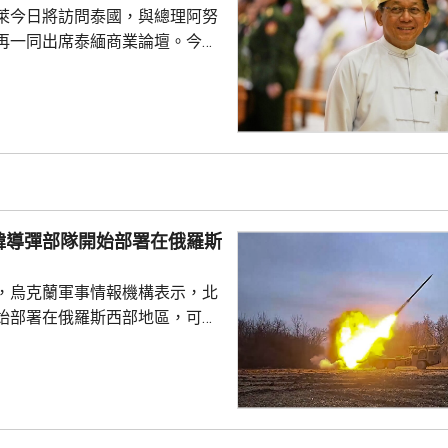
萊今日將訪問泰國，與總理阿努
米萊言行。
再一同出席泰緬商業論壇。今次
訪問中國、印度及老撾後，近月
方在2021年
民選政府後，緬甸一直被禁止參
分析指敏昂萊自4月出任總統以
國際認可。不過泰國總理阿努廷
國對緬甸採取審慎及校準式的重
除了保持兩國的溝通渠道，亦敦
韓導彈部隊開始部署在俄羅斯
主導的和平倡議，這點...
，烏克蘭軍事情報機構表示，北
始部署在俄羅斯西部地區，可能
0枚彈道導彈和6套發射裝置，用作
在西部沃羅涅日州，部署一支規
屬於北韓人民軍112飛彈旅的部
羅斯提供了40枚KN-23和KN-