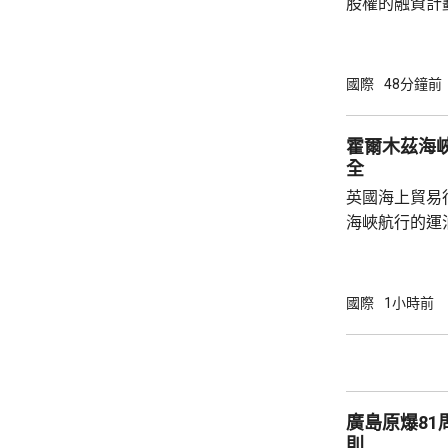
股權的融資計
面臨下台壓力
首都拉巴特召
長達7小時，
國際
48分鐘前
歉，預計他暫時仍
括秘書長格拉
霍爾木茲海
員，會後聲明
全
出售賽事股權
英國海上貿易
應以不同的方
海峽航行的運
理...
船隻和船員安
顯示，事發地
呼籲航經霍爾
國際
1小時前
廣島原爆8
則