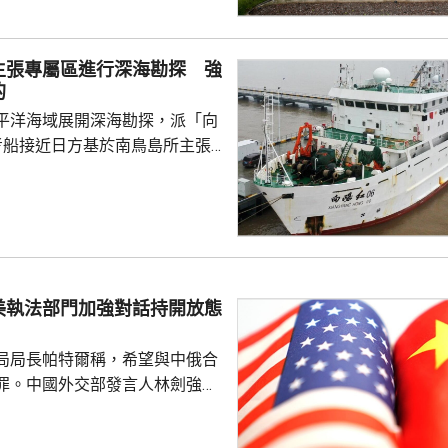
障關鍵信息基礎設施安全穩定運
安全風險隱患，維護國家安全，
全法》及《網絡安全法》，對派
主張專屬區進行深海勘探 強
查。 商務部昨日宣布對
的
反制措施，包括加強無人機相關
平洋海域展開深海勘探，派「向
...
考船接近日方基於南鳥島所主張
。被問到中方是否計劃在太平洋
的稀土資源，中國外交部發言人
中方開展的海洋科研活動服務是
格遵守國際法規定，旨在提升全
科學認知、促進國際社會整體利
美執法部門加強對話持開放態
劍強調，中國一貫奉行防禦性國
艦在有關海域活動完全符...
局局長帕特爾稱，希望與中俄合
罪。中國外交部發言人林劍強
美國執法部門加強對話溝通持開
繼續本著平等、尊重和互惠精