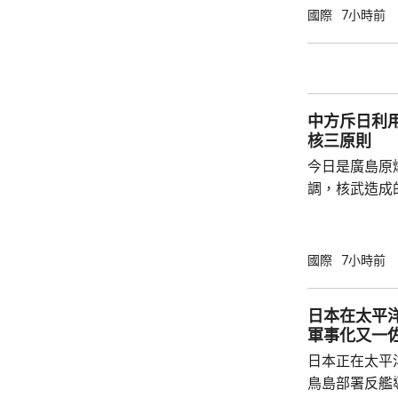
神，與美方開
國際
7小時前
展開聯合抓捕
詢問。
中方斥日利
核三原則
今日是廣島原
調，核武造成
爆的特定背景
略擴張的教訓必須警鐘
右翼勢力長期
國際
7小時前
受害者」身份
本侵略周邊國
日本在太平
脫侵略罪責，
軍事化又一
尋求美國強化
日本正在太平
核三原則」，首
鳥島部署反艦