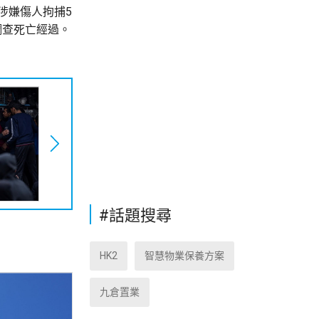
涉嫌傷人拘捕5
調查死亡經過。
#話題搜尋
HK2
智慧物業保養方案
九倉置業