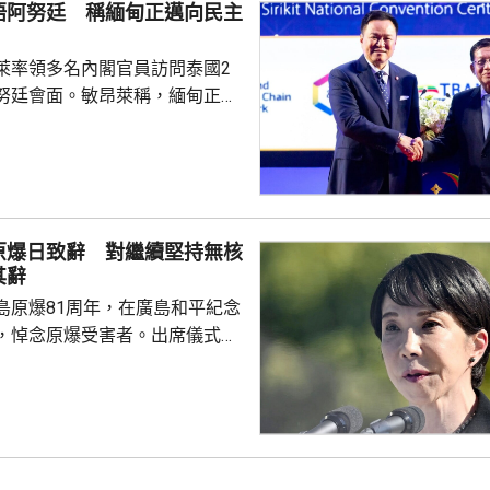
晤阿努廷 稱緬甸正邁向民主
賽事的立場，他們對恩芬...
萊率領多名內閣官員訪問泰國2
努廷會面。敏昂萊稱，緬甸正重
新政府正致力恢復穩定與和平、
；外交方面，將與鄰國干固友好
與東盟建立更良好關係。阿努廷
當選總統，又指支持緬甸參與東
又見證簽署多項諒解備忘錄，涵
原爆日致辭 對繼續堅持無核
問題、流經兩國河流的水質管
其辭
等。 今次是敏昂萊繼訪
島原爆81周年，在廣島和平紀念
老撾後，近月出訪的第四個...
，悼念原爆受害者。出席儀式的
致辭時指，日本堅持「無核三原
界上唯一遭受核爆的國家，肩負
世界而繼續不懈努力的使命。 不
分析，高市致辭中有關「無核三
含糊其辭，雖然提到日本現在堅