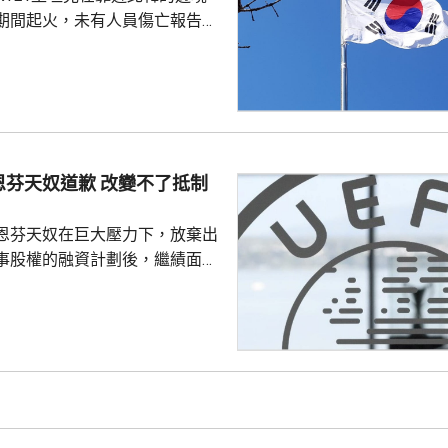
期間起火，未有人員傷亡報告。
抱川市、距離兩韓邊界25公里一
，出事坦克來自第五軍團第五裝
成射擊訓練、前往集結地點途中
動力艙開始蔓延，全車其後陷入
，其他坦克發現後隨即通知車組
車並安全疏散，南韓軍方和消防
恩芬天奴道歉 改變不了抵制
火原因。
恩芬天奴在巨大壓力下，放棄出
事股權的融資計劃後，繼績面臨
際足協領導層在摩洛哥首都拉巴
機會議，恩芬天奴承認錯誤及道
會後發聲明，重申全力支持恩芬
出售賽事股權的計劃是犯下錯
事會和211個成員協會道歉，承
發生。 歐洲足協表示，
道歉，改變不了他們抵制世界盃