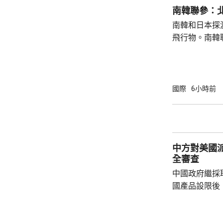
持無核三原則
南韓聯參：
持有關原則。
南韓和日本探
絕就修訂「安保
飛行物。南韓
發射短程彈道
共享北韓彈道
次是北韓時隔
年以來的第1
國際
6小時前
區級的「乙支
為，北韓今次
展示軍事威懾
中方對美國
全審查
中國政府繼採
國產品設限後
告，對美國網絡安
Network