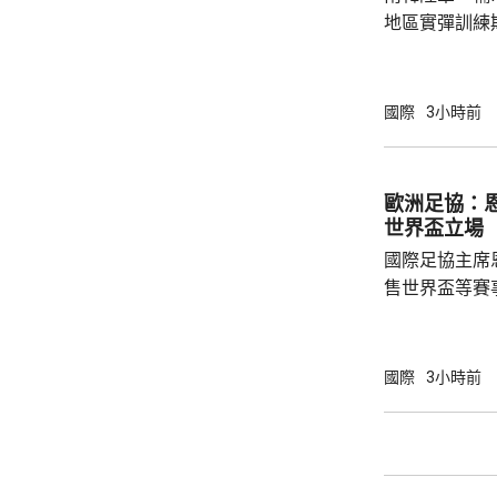
地區實彈訓練
事發在京畿道
處射擊訓練場
甲旅，上午完
國際
3小時前
起火，火勢由
火海。報道指
人員，要求停
歐洲足協：
部門正調查起
世界盃立場
國際足協主席
售世界盃等賽
下台壓力。國
特召開緊急危
歉；國際足協
國際
3小時前
天奴，但承認
誤，已致函理
諾會確保類似事件不再
恩芬天奴作出