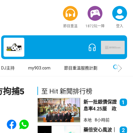
節目重溫
1872玩一陣
登入
搜尋
DJ主持
my903.com
節目重溫服務計劃
拘捕5
至 Hit 新聞排行榜
新一批銀債保證
1
息率4.25厘 政
府：參考市況具
Share to Facebook
Share to WhatsApp
本地
8小時前
吸引力
藥倍安心風波｜
2