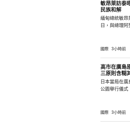
敏昂萊訪泰
等國際足協相關
民族和解
緬甸總統敏昂
日，與總理阿
新邁向民主，
達成民族和解
關係，並尋求
國際
3小時前
就祝賀敏昂萊
盟事務。兩人
高市在廣島
蓋緬甸籍勞工
三原則含糊
理，以及太空觀測技術
日本當局在廣
問中國、印度和
公園舉行儀式
首相高市早苗
則」，作為世
為實現無核武
國際
3小時前
過，日本傳媒
原則」的表態