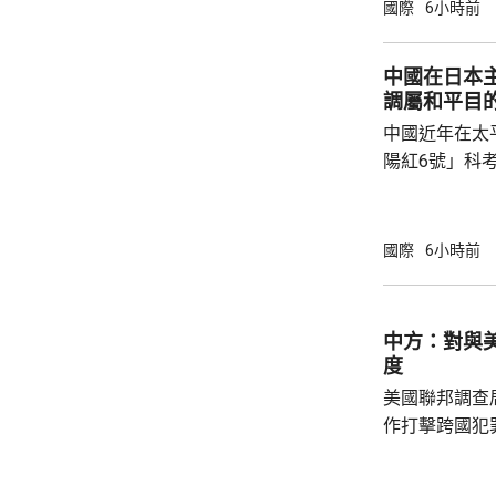
公告指，為保
國際
6小時前
行，防範網絡
依據《國家安
中國在日本
拓產品實施網絡安全審
調屬和平目
美國採取5項
中國近年在太
兩用物項對出口管
陽紅6號」科
的專屬經濟區
海底開採潛在
林劍回應說，
國際
6小時前
和平目的，嚴
人類對海洋的
益。 至於中國航母「遼寧艦」去年6月進入太
中方：對與
平洋區域，林
度
防政策，中國軍
美國聯邦調查
作打擊跨國犯
調，中方對與
放態度，願意