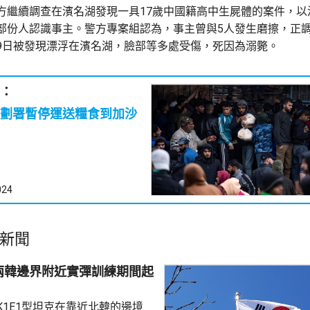
方繼續調查在濱名湖發現一具17歲中國籍高中生屍體的案件，以
部份人認識事主。警方專案組認為，事主曾與5人發生磨擦，正
9日被發現漂浮在濱名湖，臉部等多處受傷，死因為溺斃。
：
劃署暫停運送糧食到加沙
024
新聞
兩韓邊界附近實彈訓練期間起
K1E1型坦克在靠近北韓的邊境