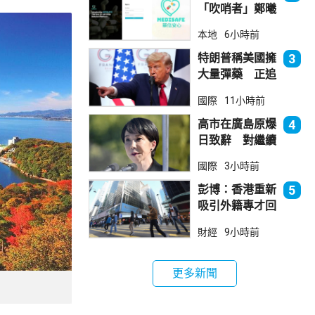
「吹哨者」鄭曦
琳踢保 警：仍
本地
6小時前
進行刑事調查
特朗普稱美國擁
3
大量彈藥 正追
捕叛國「洩密
國際
11小時前
者」
高市在廣島原爆
4
日致辭 對繼續
堅持無核三原則
國際
3小時前
含糊其辭
彭博：香港重新
5
吸引外籍專才回
流
財經
9小時前
更多新聞