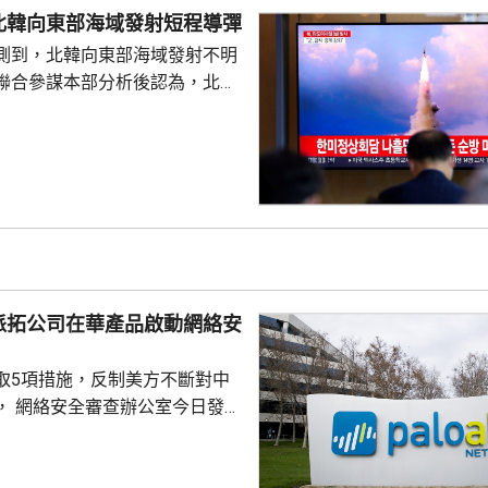
，但並未明確表示日本將繼續堅
北韓向東部海域發射短程導彈
 高市在儀式結束後的記者會亦拒
測到，北韓向東部海域發射不明
三文件」時是否堅持...
聯合參謀本部分析後認為，北韓
導彈，加強監視警戒，並與美日
導彈的信息，保持戒備態勢。 今
42日再度發射彈道導彈，也是今
0次。美國與南韓今個月將舉行戰
自由護盾」聯合軍演，分析認
試射導彈是向美韓表達不滿，並
。
派拓公司在華產品啟動網絡安
取5項措施，反制美方不斷對中
， 網絡安全審查辦公室今日發公
全公司、派拓（Palo Alto
s）在華銷售產品啟動網絡安全審查。