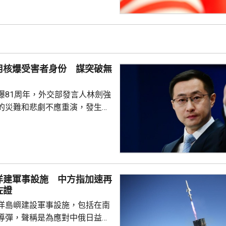
展執法領域合作。至於雙方是否
行動和人員交流，要向主管部門
用核爆受害者身份 謀突破無
爆81周年，外交部發言人林劍強
的災難和悲劇不應重演，發生核
更應反思銘記，日本軍國主義侵
長鳴。 林劍批評，日本
篡改歷史事實，政治利用「核爆
標籤博取國際同情，刻意淡化日
家造成數千萬人民傷亡，妄圖洗
洋建軍事設施 中方指加速再
執政當局近來更企圖整軍擴武，
佐證
對日本的核保護、圖謀突破「無
洋島嶼建設軍事設施，包括在南
相官邸高官甚至叫囂謀...
導彈，聲稱是為應對中俄日益頻