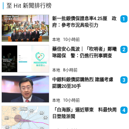
至 Hit 新聞排行榜
新一批銀債保證息率4.25厘 政
1
府：參考市況具吸引力
本地
10小時前
藥倍安心風波｜「吹哨者」鄭曦
2
琳踢保 警：仍進行刑事調查
本地
8小時前
中銀料銀債認購熱烈 建議考慮
3
認購20至30手
本地
10小時前
「白海豚」逼近華東 料最快周
4
日登陸浙閩