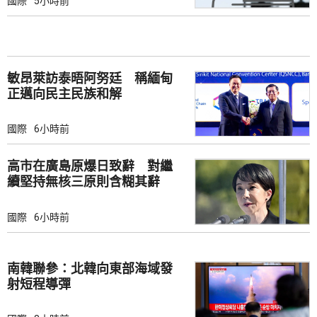
國際
5小時前
敏昂萊訪泰晤阿努廷 稱緬甸
正邁向民主民族和解
國際
6小時前
高市在廣島原爆日致辭 對繼
續堅持無核三原則含糊其辭
國際
6小時前
南韓聯參：北韓向東部海域發
射短程導彈