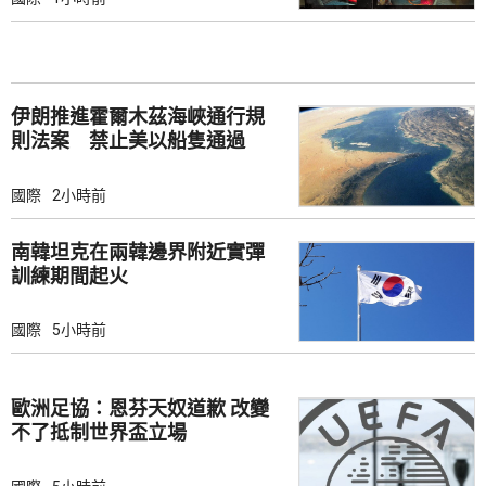
伊朗推進霍爾木茲海峽通行規
則法案 禁止美以船隻通過
國際
2小時前
南韓坦克在兩韓邊界附近實彈
訓練期間起火
國際
5小時前
歐洲足協：恩芬天奴道歉 改變
不了抵制世界盃立場