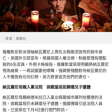
來源：美聯社
俄羅斯反對派領袖納瓦爾尼上周在北極圈流放地的獄中身
亡，英國外交部宣布，根據英國人權法規，制裁管理有關監
獄的6名官員。外相卡梅倫指，俄羅斯當局很明顯將納瓦爾尼
視為威脅，一再試圖要他噤聲，強調曾殘酷對待納瓦爾尼的
人不應抱有任何幻想，英方將會追究他們的責任。
納瓦爾尼母親入稟法院 挑戰當局拒歸還兒子遺體
納瓦爾尼母親柳德米拉已入稟北極圈城市薩列哈爾德的法
院，挑戰當局仍未歸還兒子遺體。俄國傳媒引述法院人員
指，已安排在下月4日進行閉門聆訊。