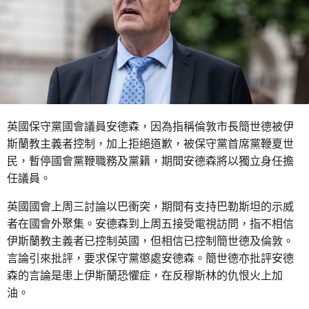
英國保守黨國會議員安德森，因為指稱倫敦市長簡世德被伊
斯蘭教主義者控制，加上拒絕道歉，被保守黨首席黨鞭夏世
民，暫停國會黨鞭職務及黨籍，期間安德森將以獨立身任擔
任議員。
英國國會上周三討論以巴衝突，期間有支持巴勒斯坦的示威
者在國會外聚集。安德森到上周五接受電視訪問，指不相信
伊斯蘭教主義者已控制英國，但相信已控制簡世德及倫敦。
言論引來批評，要求保守黨懲處安德森。簡世德亦批評安德
森的言論是患上伊斯蘭恐懼症，在反穆斯林的仇恨火上加
油。