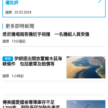
權批評
國際
25.02.2024
更多即時新聞
悉尼機場兩客機近乎相撞 一名機組人員受傷
國際
13分鐘前
伊朗提出開放霍爾木茲海
精選
峽條件 包括撤軍及賠償等
國際
1小時前
傳美國愛國者導彈庫存不足
1700枚 副防長促加快生產武