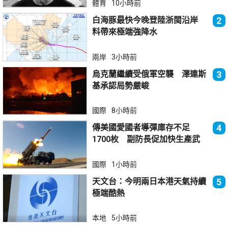
體育
10小時前
白海豚最快今晚登陸浙閩沿岸
2
料帶來極端強降水
兩岸
3小時前
烏克蘭繼續受俄軍空襲 澤連斯
3
基承認局勢嚴峻
國際
8小時前
傳美國愛國者導彈庫存不足
4
1700枚 副防長促加快生產武
器
國際
1小時前
天文台：今明兩日本港天氣持續
5
極端酷熱
本地
5小時前