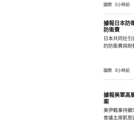
什和特朗普長
國際
2小時前
論經濟。 報
互動，因此特
據報日本防衛
見，令外界質
防衛費
策。不過日程
日本共同社引
或會談，只是
的防衛費與財
會，...
圓；由於當中
新一年的預算
三份安保文件
國際
3小時前
一步增加，有
的規模。 報道指，防衛省提出的預算，主要用
於應對新型作
據報美軍高
機、為自衛隊
案
預算的另一個重
美伊戰事持續
會議主席凱恩
靠美軍的空中
標，而其他升