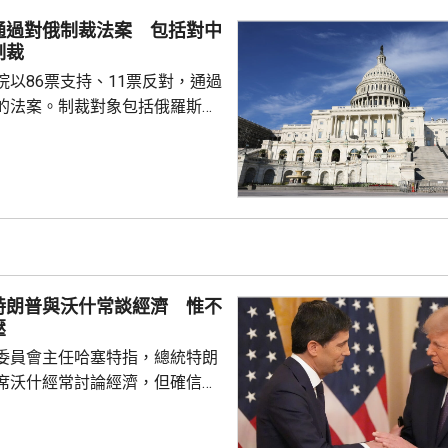
申，美國不會接受任何容許伊朗
通過對俄制裁法案 包括對中
或以任何方式干擾船舶的協議。
制裁
公布，自上月中恢復對...
院以86票支持、11票反對，通過
的法案。制裁對象包括俄羅斯總
政府及軍方高層官員、金融機構
，並授權華府向俄羅斯進口商品
%的關稅，以及對5個進口最多俄
然氣的國家，徵收最高100%關
和印度等，但總統在符合國家利
作出豁免。法案將提交眾議院表
交總統特朗普簽署生效。 烏克
特朗普與沃什常談經濟 惟不
謝。總統澤連...
壓
委員會主任哈塞特指，總統特朗
席沃什經常討論經濟，但確信特
局的獨立性，不會就利率決定向
塞特接受彭博電視訪問時指，沃