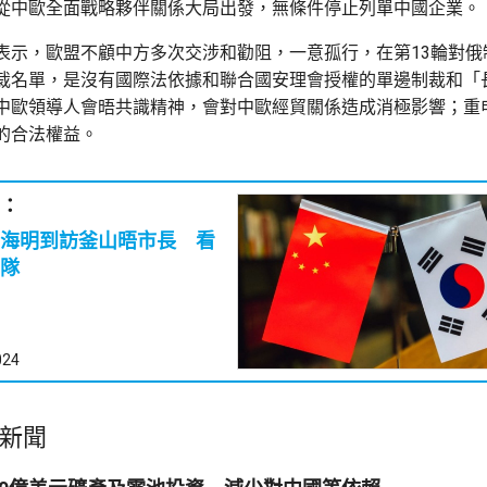
從中歐全面戰略夥伴關係大局出發，無條件停止列單中國企業。
表示，歐盟不顧中方多次交涉和勸阻，一意孤行，在第13輪對俄
裁名單，是沒有國際法依據和聯合國安理會授權的單邊制裁和「
中歐領導人會晤共識精神，會對中歐經貿關係造成消極影響；重
的合法權益。
：
海明到訪釜山晤市長 看
隊
024
新聞