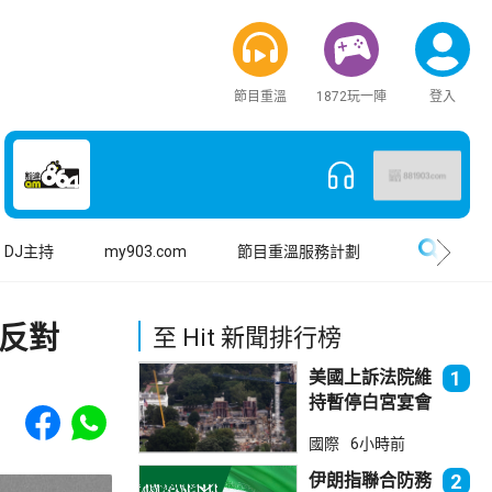
節目重溫
1872玩一陣
登入
搜尋
DJ主持
my903.com
節目重溫服務計劃
反對
至 Hit 新聞排行榜
美國上訴法院維
1
持暫停白宮宴會
Share to Facebook
Share to WhatsApp
廳項目
國際
6小時前
伊朗指聯合防務
2