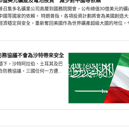
30億美元礦產及電池投資 減少對中國等依賴
普召集多名礦業公司高層到國務院開會，公布總值30億美元的礦
中國等國家的依賴。 特朗普指，各項投資計劃將會為美國創造大
經濟穩定與安全，重新奪回美國作為世界礦產超級大國的地位，
國家獲得資源。 投資計劃包括向當地一間電池材料公司提供14
產，以及向明尼蘇達州一間磁鐵製造公司，投資1.5億美元。另
防務協議不會為沙特帶來安全
穩下，沙特阿拉伯、土耳其及巴
合防務協議，三國任何一方遭受
被視為對三國的攻擊。 沙特過
受到美伊戰事波及，同時受到獲
門胡塞武裝攻擊。有沙特官員表
視為對伊朗的一個警告，顯示如
會引起的後果，包括令巴基斯坦
戰事急劇擴大。 區內多個國
作組織都表示歡迎協議。不過伊
全與外交政策委員會...