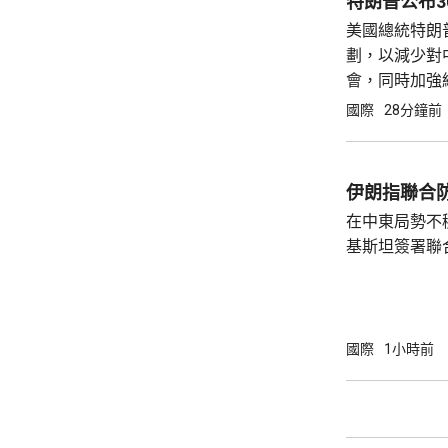
特朗普公布
美國總統特朗
劃，以減少對
會，同時加強
再依賴敵對的
國際
28分鐘前
以擴大電池生
撥...
伊朗指聯合
在中東局勢不
基斯坦簽署聯
武裝攻擊，都會
去數個月多次
伊朗支持的也
示，協議可被
國際
1小時前
果攻擊沙特將
和土耳其介入，令
家和伊斯蘭合
朗議會的國家安