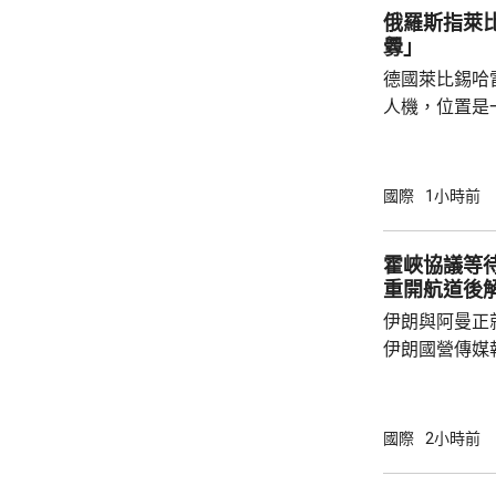
俄羅斯指萊
釁」
德國萊比錫哈
人機，位置是
為可能涉及外
一方，烏克蘭
德國大使館事
國際
1小時前
挑釁，企圖誣
政客受益，形
霍峽協議等
緒，對此表示
重開航道後
件召開國家安
伊朗與阿曼正
布林特及其他
伊朗國營傳媒
架，正等待更高層
國官員指，獲
取得進展，可
國際
2小時前
達成一份各方
木茲海峽，總