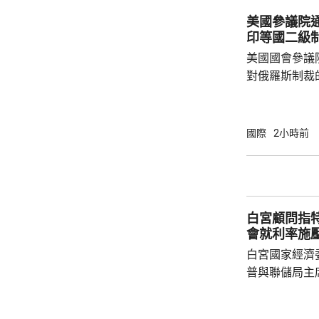
鎖；但官員重
美國參議院
向船隻收費，
印等國二級
美軍中央司令部
美國國會參議
對俄羅斯制裁
統普京、其他
或其他實體等
徵收最高500
國際
2小時前
羅斯石油或天
稅，包括中國
益的情況下可
決，獲通過後再
白宮顧問指
蘭表示歡迎和感
會就利率施
白宮國家經濟
普與聯儲局主
朗普尊重聯儲
沃什施壓。哈