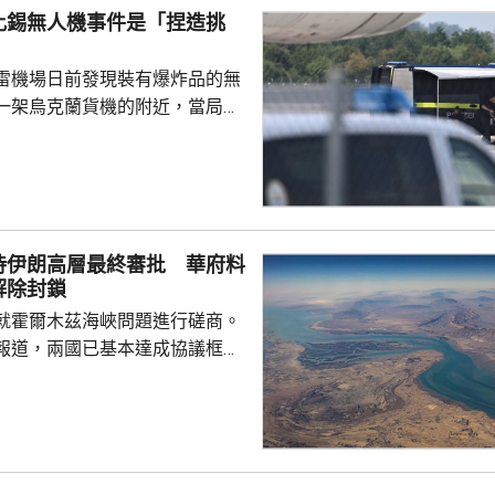
比錫無人機事件是「捏造挑
雷機場日前發現裝有爆炸品的無
一架烏克蘭貨機的附近，當局認
國勢力，但暫時未有歸咎於任何
就暗指是俄羅斯所為。俄羅斯駐
隔兩日後聲明，指事件是捏造的
蔑俄羅斯，令烏克蘭或歐洲部分
容德國出現歇斯底里的反俄情
待伊朗高層最終審批 華府料
關切。 德國總理默茨星期五就事
解除封鎖
全委員會會議，將同內政部長多
就霍爾木茲海峽問題進行磋商。
閣員保持密切接觸。
報道，兩國已基本達成協議框
級作最終審批。 外電引述美
協調方告知，伊朗與阿曼的磋商
能於未來數日敲定協議，如果能
都接受的協議，並重新開放霍爾
統特朗普會解除對伊朗的海上封