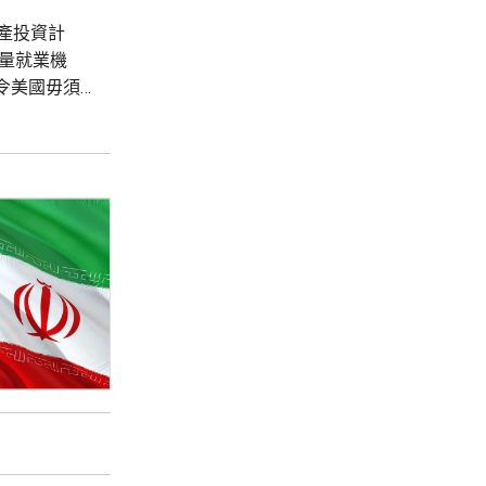
產投資計
量就業機
令美國毋須
億美元貸款，
外，華府亦會