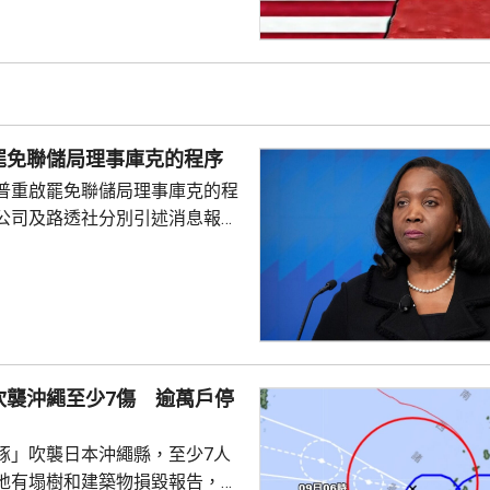
須有退出戰事的方案。 美國有
消息指，凱恩曾與副總統萬斯、
和中情局拉特克利夫討論有關議
由於空中力量的限制，加上憂慮
，影響應對伊朗反擊的能力，凱
罷免聯儲局理事庫克的程序
員都對特朗普早前提出對伊...
普重啟罷免聯儲局理事庫克的程
公司及路透社分別引述消息報
僚長周三去信庫克，稱有充分理
揭貸款協議中作出虛假陳述，認
成疏忽，令人對她出任聯儲局理
質疑，因此特朗普正考慮撒銷她
要求她在21日內提交書面回覆。
聲明否認指控，強調白宮沒有任
吹襲沖繩至少7傷 逾萬戶停
除庫克的職務。 特朗普去年
詐抵押貸款為由，解除庫...
豚」吹襲日本沖繩縣，至少7人
地有塌樹和建築物損毀報告，有