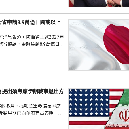
期以來關係非常密切，一直會討
道指，以往總統與聯儲局主席較少
朗普與沃什不時通電話屬不常
省申請8.9萬億日圓或以上
疑特朗普可能試圖影響聯儲局決
顯示，沃什6月沒與特朗普通話
述消息報道，防衛省正就2027年
與財長貝森特進行三次早餐
務省協調，金額達到8.9萬億日
部份項目未確定具體金額，加上
，會包括《防衛力整備計畫》等
的修訂內容，實際數字可能會進
官員預料可能會達到10萬億日圓
戰方式，包括大量採購攔截無人
層提出須考慮伊朗戰事退出方
指揮系統引入人工智能技術等。
點，是部署用於...
5個多月，據報美軍參謀長聯席
近幾星期已向華府官員表明，單
力量不能達到總統特朗普的目
級軍事行動的方案亦可能有反效