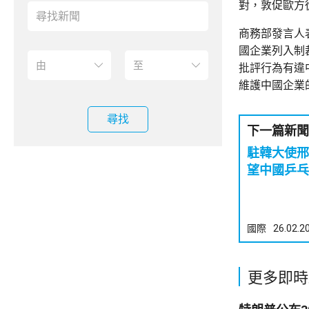
對，敦促歐方
商務部發言人
國企業列入制
批評行為有違
維護中國企業
尋找
下一篇新聞
駐韓大使邢
望中國乒乓
國際
26.02.2
更多即時