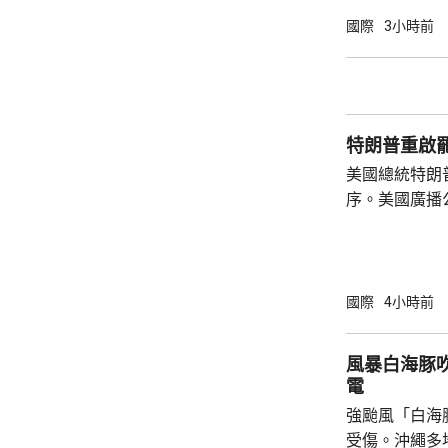
果，認為美國必
國際
3小時前
線新聞網引述
國務卿魯比奧
題。報道指，
彈藥庫存大減
特朗普重啟
恩與部份華府官
美國總統特朗
序。美國廣播
道，白宮副幕
由相信她在按
為相關行為構
事的誠信產生
國際
4小時前
的理事職位，
庫克的律師發
風暴白海豚
何正當理由可以解
電
8月底亦曾以欺
強颱風「白海
受傷。沖繩多