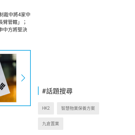
制裁中將4家中
長臂管轄」；
申中方將堅決
#話題搜尋
HK2
智慧物業保養方案
九倉置業