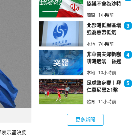
協議不會為沙特
帶來安全
國際
1小時前
北部灣低壓區增
3
強為熱帶低氣
壓 天文台指對
本地
7小時前
本港直接威脅不
大
非華裔夫婦新咖
4
啡灣遇溺 昏迷
送院
本地
10小時前
足球熱身賽丨拜
5
仁慕尼黑2:1擊
敗阿士東維拉
體育
11小時前
更多新聞
部表示堅決反