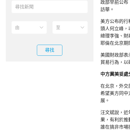
政部早前公布
訪華。
美方公布的行
頭人何立峰，
總理李強、財
耶倫在北京期
尋找
美國財政部表
貿易行為，以
中方冀美妥處
在北京，外交
希望美方同中
展。
汪文斌說，近
果，有利於推
誰在搞非市場