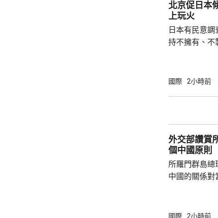
北京促日本
上玩火
日本有民意調
持不擁有、不
原則」；另有
至日本的「核
言人林劍回應
國際
2小時前
民意的鮮明反
榮的珍惜。日
圖突破「無核
日益膨脹的政
外交部讚賞
個中國原則
所羅門群島總
中國的關係對
羅門群島新政
京，外交部發
個中國，台灣
國際
2小時前