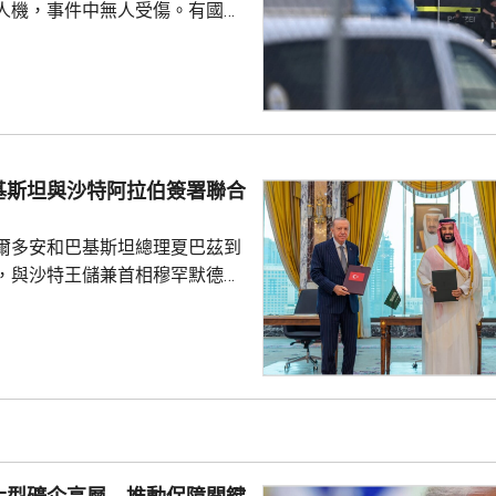
人機，事件中無人受傷。有國會
一名機場巴士司機發現無人機低
踢落，無人機之後跌下地面，形
膽及勇敢，亦非常危險，但就因
次無人機襲擊。薩克森州內政部
行為，但指不應仿傚，應先通知
基斯坦與沙特阿拉伯簽署聯合
近被發現，檢察官已展開反恐調
言人表示，總理默茨已召...
爾多安和巴基斯坦總理夏巴茲到
，與沙特王儲兼首相穆罕默德在
，簽署聯合防務協議，期望增強
行為的集體威懾力，如果三國中
武裝攻擊，都會被視為對三國的
要加強三國在各個領域的防務合
述有土耳其官員指，協議純屬防
諾為防禦目的提供相互支持，不