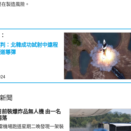
是在製造風險。
：
判：北韓成功試射中遠程
道導彈
024
新聞
裝爆炸品無人機 由一名
踢落
雷機場跑道星期二晚發現一架裝