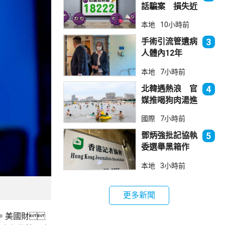
話騙案 損失近
6900萬元
本地
10小時前
手術引流管遺病
3
人體內12年
女醫生石岳容專
本地
7小時前
業失當除牌1個
月
北韓遇熱浪 官
4
媒推喝狗肉湯進
補
國際
7小時前
鄧炳強批記協執
5
委選舉黑箱作
業 警告如危害
本地
3小時前
國安一定「釘死
你」
更多新聞
。美國財