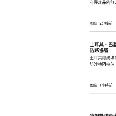
有爆炸品的無
議員透露，是
空飛行，將其
容司機行為大
國際
2分鐘前
此可能阻止一
長讚揚司機的
當局。 報道指，涉事無人機在一架烏克蘭安東
土耳其、巴
諾夫運輸機附
防務協議
查。德國政府發
土耳其總統埃
訪沙特阿拉伯
聖城麥加會面
針對任何侵略
任何一國遭受
國際
1小時前
攻擊。 協議未有具體提到涉及哪些防務承諾或
義務，但指明
作。路透社引
禦性質，僅承