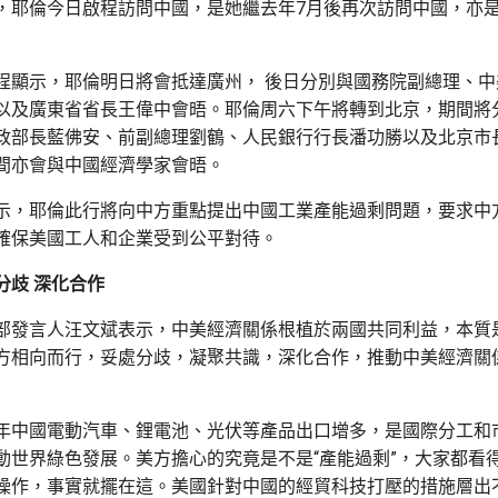
，耶倫今日啟程訪問中國，是她繼去年7月後再次訪問中國，亦
程顯示，耶倫明日將會抵達廣州， 後日分別與國務院副總理、中
以及廣東省省長王偉中會晤。耶倫周六下午將轉到北京，期間將
政部長藍佛安、前副總理劉鶴、人民銀行行長潘功勝以及北京市
間亦會與中國經濟學家會晤。
示，耶倫此行將向中方重點提出中國工業產能過剩問題，要求中
確保美國工人和企業受到公平對待。
分歧 深化合作
部發言人汪文斌表示，中美經濟關係根植於兩國共同利益，本質
方相向而行，妥處分歧，凝聚共識，深化合作，推動中美經濟關
年中國電動汽車、鋰電池、光伏等產品出口增多，是國際分工和
動世界綠色發展。美方擔心的究竟是不是“產能過剩”，大家都看
操作，事實就擺在這。美國針對中國的經貿科技打壓的措施層出