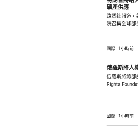
特朗普將晤
針對任何國家、
礦產供應
路透社報道，
院召集全球部
保障美國和盟
指，雖然特朗
但華府正急需
國際
1小時前
損的武器庫存
彈，而稀土、
俄羅斯將人
關重要，同時
俄羅斯將總部設
鏈的依賴，計
Rights Fo
錄。 消息人士預計，出席的業界巨頭包括全
基金會由已故
球...
尤利婭擔任主席。 俄羅斯檢察院指
會在其「暴政
完全專制政權
國際
1小時前
動，有關行為
制裁，以及支