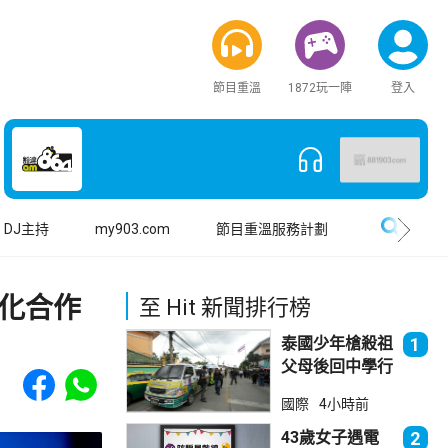
節目重溫
1872玩一陣
登入
搜尋
DJ主持
my903.com
節目重溫服務計劃
化合作
至 Hit 新聞排行榜
泰國少年槍殺祖
1
父母後回中學行
Share to Facebook
Share to WhatsApp
兇 累計最少8
國際
4小時前
死23傷
43歲女子遇電
2