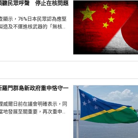
傾聽民眾呼聲 停止在核問題
查顯示，76%日本民眾認為應堅
製造及不運進核武器的「無核三
77%民眾反對美國將核武器部署
共享」構想。在北京，外交部發
指，民調結果充分反映日本主流
核立場，對來之不易的和平與繁
本官員公然炒作「核選項」、試
三原則」，暴露出日本右翼勢力
治、軍事野心，是拿一億多日本
所羅門群島新政府重申恪守一
人民的未來豪賭。 林劍指出，民心不...
理威爾日前在議會明確表示，同
當地發展至關重要，再次重申所
府將恪守一個中國原則。在北
言人林劍回應指，世界上只有一
是中國領土不可分割的一部分，