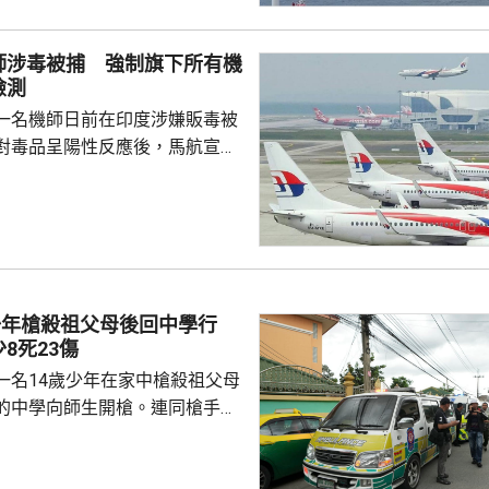
門群島新政府重申堅定恪守一個
有力維護雙邊關係政治基礎，亦
師涉毒被捕 強制旗下所有機
供了必要條件。 林劍表示，
檢測
門群島持續深化新時代相互尊
一名機師日前在印度涉嫌販毒被
的全面戰略夥伴關係，推動兩
對毒品呈陽性反應後，馬航宣布
0名機師實施強制毒品檢測，預計本
成，若機師未能在規定期限內完成
執行飛行任務，機艙服務員亦都
公司重申對任何的不當行為採取
機場後，被海關在行李內搜出25
少年槍殺祖父母後回中學行
7萬粒搖頭丸以及少量冰毒。馬
8死23傷
前休假兩日，...
一名14歲少年在家中槍殺祖父母
的中學向師生開槍。連同槍手在
共造成最少8人死亡、23人受傷，
重。槍手犯案動機未明。 當地