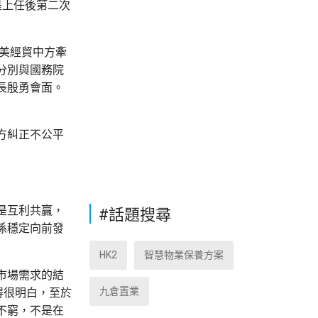
是上任後第二次
美經貿中方牽
分別與國務院
長殷勇會面。
方糾正不公平
是互利共贏，
#話題搜尋
係穩定向前發
HK2
智慧物業保養方案
市場需求的結
九倉置業
得很明白，至於
不窮，不是在