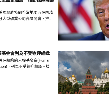
大型礦企高層 推動保障關鍵
組織或個人，亦向其他區...
美國總統特朗普當地周五在國務
分大型礦業公司高層開會，推動
友關鍵礦產供應的議程。報道
普早前否認彈藥庫存嚴重短缺，
關鍵礦產來補充伊朗戰事期間耗
，包括精確制導導彈與防空攔截
鎢和鍺等礦產供應對這些武器至
權基金會列為不受歡迎組織
當局亦尋求減少美國對中國供應
在紐約的人權基金會(Human
劃宣布一系列協議和諒解備忘
undation)，列為不受歡迎組織。這個
俄羅斯異見人士納瓦爾尼的遺孀
，人權基金
追蹤器」計劃中，將俄羅斯列為
，參與抹黑俄羅斯武裝部隊的活
屬刑事犯罪；基金會又推動反俄
持其他不受歡迎的組織。