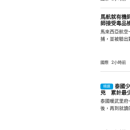
中方讚賞所羅
中國原則，將
馬航就有機
為深化彼此合作提
師接受毒品
中方願同所羅
馬來西亞航空
重、共同發展
捕，並被驗出
國...
對旗下126
月15日前完
篩檢，將不得
國際
2小時前
要接受檢測。
零容忍態度。 涉案的39歲馬航機師，上月28
日抵達雅加達
泰國
精選
公斤，相當於
兇 累計最少
航指這名機師之
泰國暖武里府
後，再到就讀
內，2宗案件
其中2人傷勢嚴