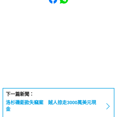
下一篇新聞：
洛杉磯鉅款失竊案 賊人掠走3000萬美元現
金