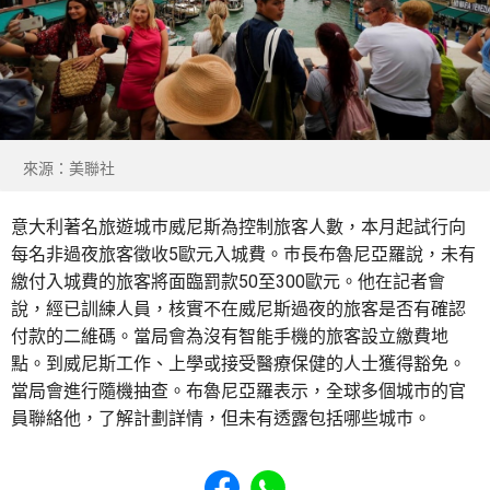
來源：美聯社
意大利著名旅遊城巿威尼斯為控制旅客人數，本月起試行向
每名非過夜旅客徵收5歐元入城費。巿長布魯尼亞羅說，未有
繳付入城費的旅客將面臨罰款50至300歐元。他在記者會
說，經已訓練人員，核實不在威尼斯過夜的旅客是否有確認
付款的二維碼。當局會為沒有智能手機的旅客設立繳費地
點。到威尼斯工作、上學或接受醫療保健的人士獲得豁免。
當局會進行隨機抽查。布魯尼亞羅表示，全球多個城市的官
員聯絡他，了解計劃詳情，但未有透露包括哪些城巿。
Share to Facebook
Share to WhatsApp