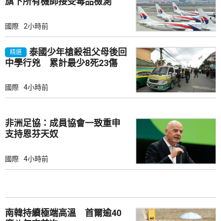
旗下所有機師接受毒品檢測
國際
2小時前
泰國少年槍殺祖父母後回
精選
中學行兇 累計最少8死23傷
國際
4小時前
非洲足協：成員協會一致重申
支持恩芬天奴
國際
4小時前
南韓持續極端高溫 首爾逾40