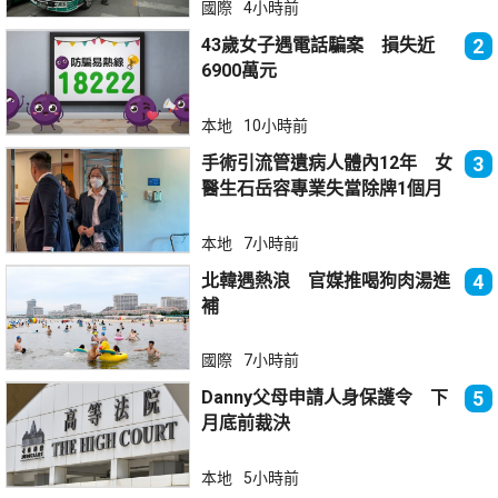
國際
4小時前
43歲女子遇電話騙案 損失近
2
6900萬元
本地
10小時前
手術引流管遺病人體內12年 女
3
醫生石岳容專業失當除牌1個月
本地
7小時前
北韓遇熱浪 官媒推喝狗肉湯進
4
補
國際
7小時前
Danny父母申請人身保護令 下
5
月底前裁決
本地
5小時前