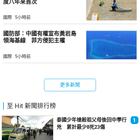
度八年來首次
國際
5小時前
國防部：中國有權宣布黃岩島
領海基線 菲方侵犯主權
國際
5小時前
更多新聞
至 Hit 新聞排行榜
泰國少年槍殺祖父母後回中學行
1
兇 累計最少8死23傷