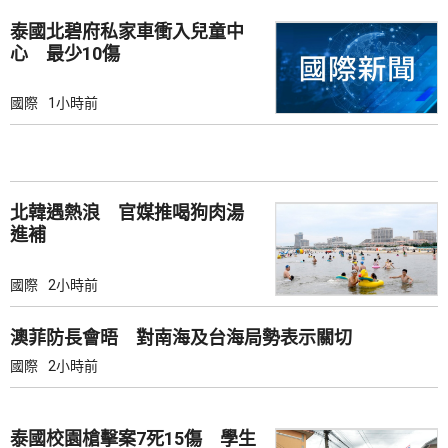
泰國北碧府私家車衝入兒童中
心 最少10傷
國際
1小時前
北韓遇熱浪 官媒推喝狗肉湯
進補
國際
2小時前
澳菲防長會晤 對南海及台海局勢表示關切
國際
2小時前
泰國校園槍擊案7死15傷 學生