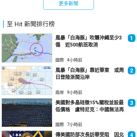
更多新聞
至 Hit 新聞排行榜
風暴「白海豚」吹襲沖繩至少3
1
傷 近500航班取消
國際
4小時前
風暴「白海豚」靠近華東 或周
2
日登陸浙閩沿岸
兩岸
9小時前
美國對多晶硅徵15%關稅並設最
3
低價格 盧特尼克：中國無法再
傾銷
國際
7小時前
傳美國防部次長訪華受阻 因北
4