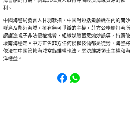
海警船的行為，剝奪菲律賓人取得專屬經濟海域資源的權
利。
中國海警局發言人甘羽就指，中國對包括鱟藤礁在內的南沙
群島及鄰近海域，擁有無可爭辯的主權，菲方公務船打著所
謂護漁幌子非法侵權挑釁，組織媒體蓄意煽炒誤導，持續破
壞南海穩定。中方正告菲方任何侵權伎倆都是徒勞，海警將
依法在中國管轄海域常態維權執法，堅決維護領土主權和海
洋權益。
Share to Facebook
Share to WhatsApp