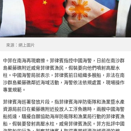
來源：網上圖片
中菲在南海再現磨擦。菲律賓指控中國海警，日前在南沙群
島鱟藤礁附近威脅菲律賓漁民，假裝要向他們噴射高壓水
柱。中國海警局就表示，菲律賓前日組織多艘船，非法在南
沙群島鱟藤礁鄰近海域活動，海警依法依規處置，現場操作
專業規範。
菲律賓海巡署發放片段，指菲律賓海岸防衛隊和漁業暨水產
資源局前日在鱟藤礁附近投放人工浮魚礁時，兩艘中國海警
船抵達，騷擾自願協助海岸防衛隊和漁業局行動的菲律賓漁
船，假裝要發射高壓水柱，威脅菲律賓漁民。菲方批評中國