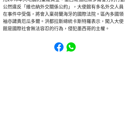
公然違反「維也納外交關係公約」，大使館有多名外交人員
在事件中受傷，將會入稟荷蘭海牙的國際法院。區內多國領
袖亦譴責厄瓜多爾。洪都拉斯總統卡斯特羅表示，闖入大使
館是國際社會無法容忍的行為，侵犯墨西哥的主權。
Share to Facebook
Share to WhatsApp