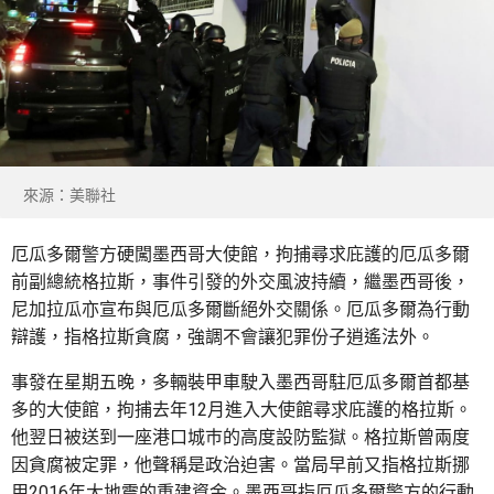
來源：美聯社
厄瓜多爾警方硬闖墨西哥大使館，拘捕尋求庇護的厄瓜多爾
前副總統格拉斯，事件引發的外交風波持續，繼墨西哥後，
尼加拉瓜亦宣布與厄瓜多爾斷絕外交關係。厄瓜多爾為行動
辯護，指格拉斯貪腐，強調不會讓犯罪份子逍遙法外。
事發在星期五晚，多輛裝甲車駛入墨西哥駐厄瓜多爾首都基
多的大使館，拘捕去年12月進入大使館尋求庇護的格拉斯。
他翌日被送到一座港口城巿的高度設防監獄。格拉斯曾兩度
因貪腐被定罪，他聲稱是政治迫害。當局早前又指格拉斯挪
用2016年大地震的重建資金。墨西哥指厄瓜多爾警方的行動