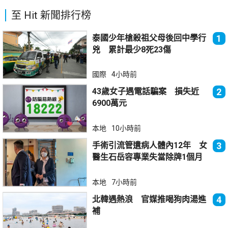
至 Hit 新聞排行榜
泰國少年槍殺祖父母後回中學行
1
兇 累計最少8死23傷
國際
4小時前
43歲女子遇電話騙案 損失近
2
6900萬元
本地
10小時前
手術引流管遺病人體內12年 女
3
醫生石岳容專業失當除牌1個月
本地
7小時前
北韓遇熱浪 官媒推喝狗肉湯進
4
補