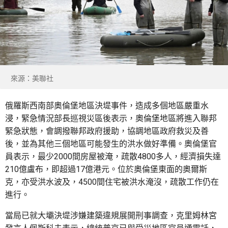
來源：美聯社
俄羅斯西南部奧倫堡地區決堤事件，造成多個地區嚴重水
浸，緊急情況部長巡視災區後表示，奧倫堡地區將進入聯邦
緊急狀態，會調撥聯邦政府援助，協調地區政府救災及善
後，並為其他三個地區可能發生的洪水做好準備。奧倫堡官
員表示，最少2000間房屋被淹，疏散4800多人，經濟損失達
210億盧布，即超過17億港元。位於奧倫堡東面的奧爾斯
克，亦受洪水波及，4500間住宅被洪水淹沒，疏散工作仍在
進行。
當局已就大壩決堤涉嫌建築違規展開刑事調查，克里姆林宮