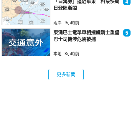
「白海豚」逼近華東 料最快周
4
日登陸浙閩
兩岸
9小時前
東涌巴士電單車相撞鐵騎士重傷
5
巴士司機涉危駕被捕
本地
8小時前
更多新聞