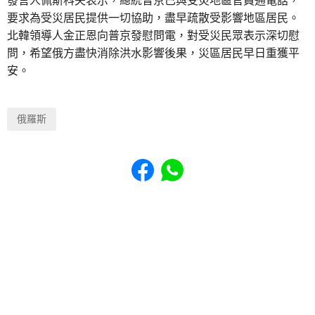
發言人佩斯科夫表示，總統普京已與受災地區官員通電話，
要求為受災居民提供一切協助，盡早疏散受影響地區居民。
北韓領導人金正恩向普京發慰問電，對受災民眾表示深切慰
問，希望俄方盡快消除洪水影響後果，災區居民早日重獲平
安。
俄羅斯
Share to Facebook
Share to WhatsApp