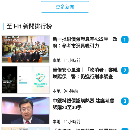
更多新聞
至 Hit 新聞排行榜
新一批銀債保證息率4.25厘 政
1
府：參考市況具吸引力
本地
11小時前
藥倍安心風波｜「吹哨者」鄭曦
2
琳踢保 警：仍進行刑事調查
本地
9小時前
中銀料銀債認購熱烈 建議考慮
3
認購20至30手
本地
11小時前