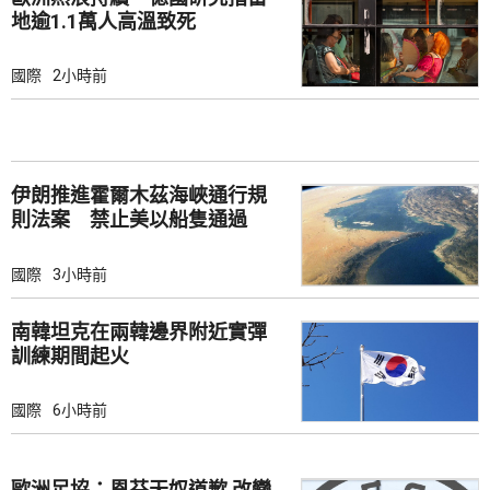
地逾1.1萬人高溫致死
國際
2小時前
伊朗推進霍爾木茲海峽通行規
則法案 禁止美以船隻通過
國際
3小時前
南韓坦克在兩韓邊界附近實彈
訓練期間起火
國際
6小時前
歐洲足協：恩芬天奴道歉 改變