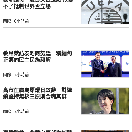
不了抵制世界盃立場
國際
6小時前
敏昂萊訪泰晤阿努廷 稱緬甸
正邁向民主民族和解
國際
7小時前
高市在廣島原爆日致辭 對繼
續堅持無核三原則含糊其辭
國際
7小時前