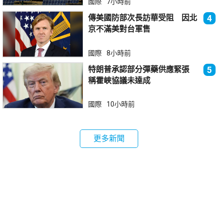
國際
7小時前
傳美國防部次長訪華受阻 因北
4
京不滿美對台軍售
國際
8小時前
特朗普承認部分彈藥供應緊張
5
稱霍峽協議未達成
國際
10小時前
更多新聞