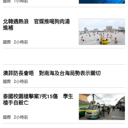
國際
1小時前
北韓遇熱浪 官媒推喝狗肉湯
進補
國際
2小時前
澳菲防長會晤 對南海及台海局勢表示關切
國際
2小時前
泰國校園槍擊案7死15傷 學生
槍手自殺亡
國際
2小時前