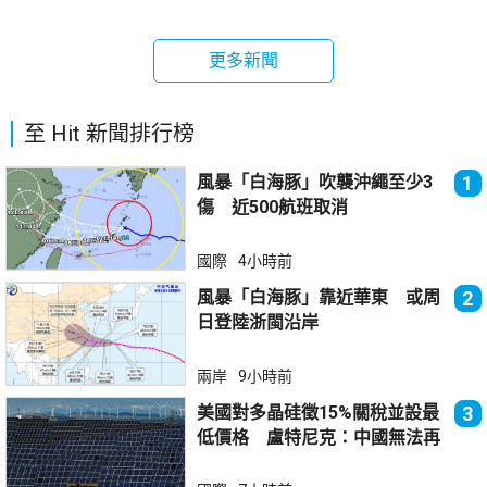
更多新聞
至 Hit 新聞排行榜
風暴「白海豚」吹襲沖繩至少3
1
傷 近500航班取消
國際
4小時前
風暴「白海豚」靠近華東 或周
2
日登陸浙閩沿岸
兩岸
9小時前
美國對多晶硅徵15%關稅並設最
3
低價格 盧特尼克：中國無法再
傾銷