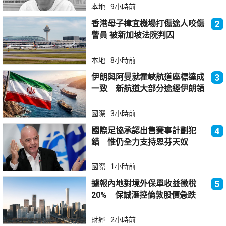
本地
9小時前
香港母子樟宜機場打傷途人咬傷
2
警員 被新加坡法院判囚
本地
8小時前
伊朗與阿曼就霍峽航道座標達成
3
一致 新航道大部分途經伊朗領
海
國際
3小時前
國際足協承認出售賽事計劃犯
4
錯 惟仍全力支持恩芬天奴
國際
1小時前
據報內地對境外保單收益徵稅
5
20% 保誠滙控倫敦股價急跌
財經
2小時前