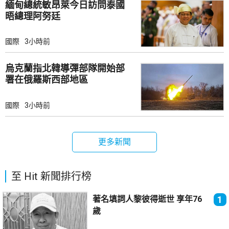
緬甸總統敏昂萊今日訪問泰國
晤總理阿努廷
國際
3小時前
烏克蘭指北韓導彈部隊開始部
署在俄羅斯西部地區
國際
3小時前
更多新聞
至 Hit 新聞排行榜
著名填詞人黎彼得逝世 享年76
1
歲