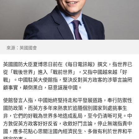
來源：英國國會
英國國防大臣夏博思日前在《每日電訊報》撰文，指世界已
從「戰後世界」進入「戰前世界」，又指中國越來越「好
戰」。中國駐英大使館指，堅決反對英方政客的涉華言論罔
顧事實，顛倒黑白，惡意誣蔑中國。
使館發言人指，中國始終堅持走和平發展道路，奉行防禦性
國防政策，而英方多年來熱衷於追隨個別國家到處挑事生
非，它們的好戰為世界多地造成亂局，至今仍清晰可見。中
方敦促英方政客好好反省，收斂好鬥言論，停止無端指責中
國，應多花點心思關注國內經濟民生、多做有利於世界和平