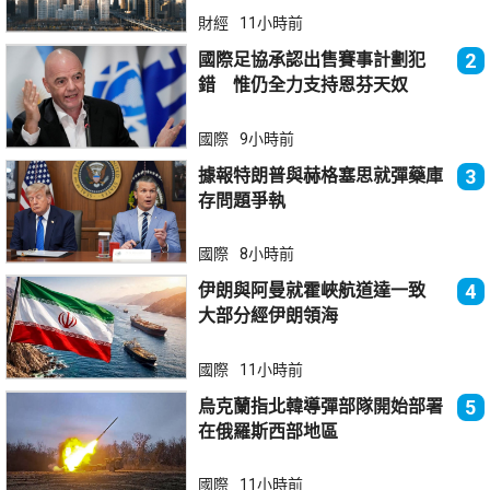
財經
11小時前
國際足協承認出售賽事計劃犯
2
錯 惟仍全力支持恩芬天奴
國際
9小時前
據報特朗普與赫格塞思就彈藥庫
3
存問題爭執
國際
8小時前
伊朗與阿曼就霍峽航道達一致
4
大部分經伊朗領海
國際
11小時前
烏克蘭指北韓導彈部隊開始部署
5
在俄羅斯西部地區
國際
11小時前