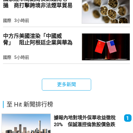
撾 商打擊跨境非法煙草貿易
國際
3小時前
中方斥美國渲染「中國威
脅」 阻止阿根廷企業與華為
合作
國際
5小時前
更多新聞
至 Hit 新聞排行榜
據報內地對境外保單收益徵稅
1
20% 保誠滙控倫敦股價急跌