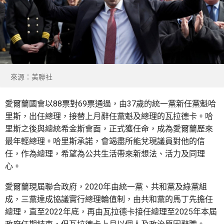
來源：美聯社
愛爾蘭國會以88票對69票通過，由37歲的統一黨新任黨魁哈
里斯，出任總理，接替上月辭任黨魁及總理的瓦拉德卡。哈
里斯之後與總統希金斯會面，正式獲任命，成為愛爾蘭歷來
最年輕總理。哈里斯承諾，會竭盡所能兌現議員對他的信
任，作為總理，希望為公共生活帶來新想法、活力及同理
心。
愛爾蘭現屆聯合政府，2020年由統一黨、共和黨及綠黨組
成，三黨達成協議實行總理輪值制，由共和黨的馬丁先擔任
總理，直至2022年底，再由瓦拉德卡接任總理至2025年本屆