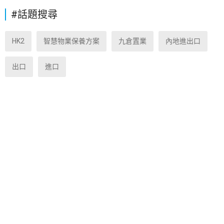
#話題搜尋
HK2
智慧物業保養方案
九倉置業
內地進出口
出口
進口