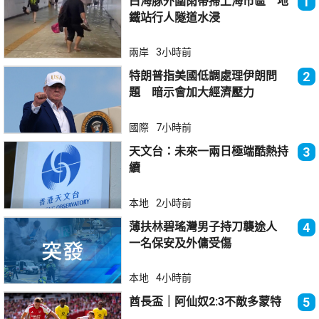
白海豚外圍雨帶掃上海市區 地
1
鐵站行人隧道水浸
兩岸
3小時前
特朗普指美國低調處理伊朗問
2
題 暗示會加大經濟壓力
國際
7小時前
天文台：未來一兩日極端酷熱持
3
續
本地
2小時前
薄扶林碧瑤灣男子持刀襲途人
4
一名保安及外傭受傷
本地
4小時前
酋長盃｜阿仙奴2:3不敵多蒙特
5