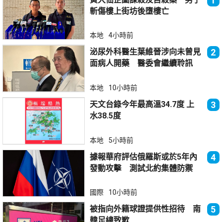
1
斬傷樓上街坊後墮樓亡
本地
4小時前
泌尿外科醫生葉維晉涉向未曾見
2
面病人開藥 醫委會繼續聆訊
本地
10小時前
天文台錄今年最高溫34.7度 上
3
水38.5度
本地
5小時前
據報華府評估俄羅斯或於5年內
4
發動攻擊 測試北約集體防禦
國際
10小時前
被指向外籍球證提供性招待 南
5
韓足總致歉