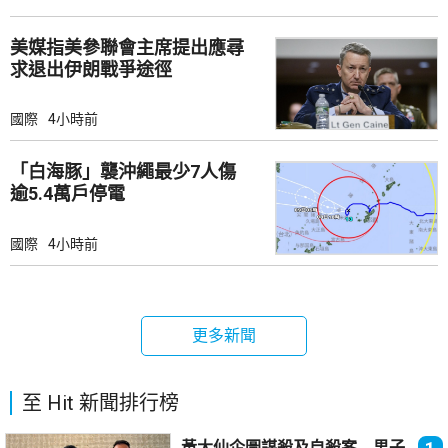
美媒指美參聯會主席提出應尋
求退出伊朗戰爭途徑
國際
4小時前
「白海豚」襲沖繩最少7人傷
逾5.4萬戶停電
國際
4小時前
更多新聞
至 Hit 新聞排行榜
黃大仙企圖謀殺及自殺案 男子