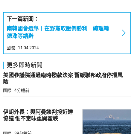
下一篇新聞：
南韓國會選舉丨在野黨取壓倒勝利 總理韓
德洙等請辭
國際
11.04.2024
更多即時新聞
美國參議院通過臨時撥款法案 暫緩聯邦政府停擺風
險
國際
4分鐘前
伊朗外長：與阿曼談判接近達
協議 惟不意味重開霍峽
國際
38分鐘前