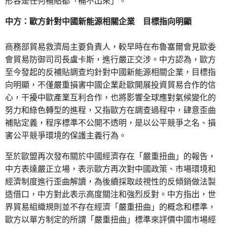
形容是任何補貼都「補不出來」。
中方：歐方針對中國新能源相關企業 目標指向明顯
商務部貿易救濟局主要負責人，較早時在布魯塞爾會見歐委
會貿易防御司司長盧卡斯，進行嚴正交涉。中方認為，歐方
至今發起的反補貼調查均針對中國新能源相關企業，目標指
向明顯，不僅嚴重損害中國企業赴歐開展投資貿易合作的信
心，干擾中歐產業互利合作，也將影響全球應對氣候變化的
努力和綠色轉型的進程，又指歐方在調查過程中，肆意歪曲
補貼定義，程序標準不公開不透明，是以公平競爭之名、損
害公平競爭環境的保護主義行為。
至於歐盟再次發布關於中國經濟存在「嚴重扭曲」的報告，
中方表達嚴正立場，表示歐方再次對中國政策、市場環境和
經濟制度進行歪曲解讀，為後續採取歧視性的反傾銷做法製
造借口，中方對此表示高度關注和強烈反對。中方指出，世
界貿易組織規則並不存在經濟「嚴重扭曲」的概念和標準，
歐方以單方制定的所謂「嚴重扭曲」標準來評價中國市場經