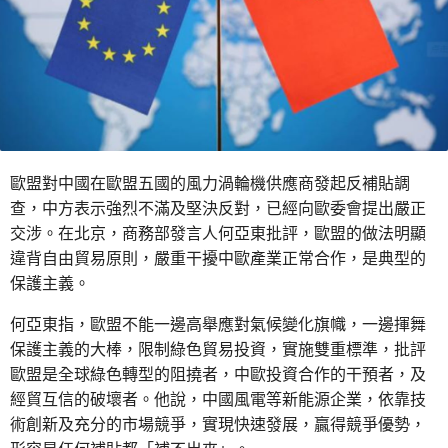
歐盟對中國在歐盟五國的風力渦輪機供應商發起反補貼調
查，中方表示強烈不滿及堅決反對，已經向歐委會提出嚴正
交涉。在北京，商務部發言人何亞東批評，歐盟的做法明顯
違背自由貿易原則，嚴重干擾中歐產業正常合作，是典型的
保護主義。
何亞東指，歐盟不能一邊高舉應對氣候變化旗幟，一邊揮舞
保護主義的大棒，限制綠色貿易投資，實施雙重標準，批評
歐盟是全球綠色轉型的阻撓者，中歐投資合作的干預者，及
經貿互信的破壞者。他說，中國風電等新能源企業，依靠技
術創新及充分的市場競爭，實現快速發展，贏得競爭優勢，