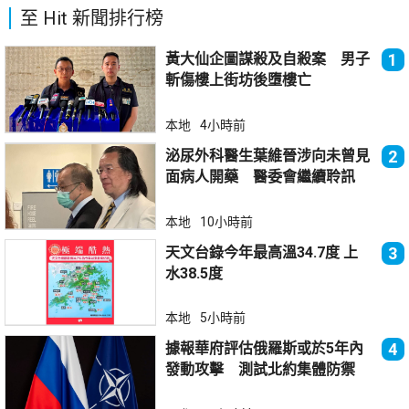
至 Hit 新聞排行榜
黃大仙企圖謀殺及自殺案 男子
1
斬傷樓上街坊後墮樓亡
本地
4小時前
泌尿外科醫生葉維晉涉向未曾見
2
面病人開藥 醫委會繼續聆訊
本地
10小時前
天文台錄今年最高溫34.7度 上
3
水38.5度
本地
5小時前
據報華府評估俄羅斯或於5年內
4
發動攻擊 測試北約集體防禦