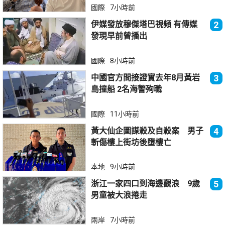
國際
7小時前
伊媒發放穆傑塔巴視頻 有傳媒
2
發現早前曾播出
國際
8小時前
中國官方間接證實去年8月黃岩
3
島撞船 2名海警殉職
國際
11小時前
黃大仙企圖謀殺及自殺案 男子
4
斬傷樓上街坊後墮樓亡
本地
9小時前
浙江一家四口到海邊觀浪 9歲
5
男童被大浪捲走
兩岸
7小時前