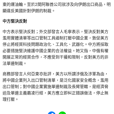
東的運油輪。至於2間阿聯酋公司就涉及向伊朗出口商品，明
顯違反美國針對伊朗的制裁。
中方堅決反對
中方表示堅決反對；外交部發言人毛寧表示，堅決反對美方
濫用實體清單等出口管制工具遏制打壓中國企業，敦促美方
停止將經貿科技問題政治化、工具化、武器化。中方將採取
必要措施堅決維護中國企業的合法權益。她又指，中俄有權
開展正常的經貿合作，不應受到干擾和限制，反對美方的非
法單邊制裁。
商務部發言人何亞東亦批評，美方以所謂涉俄及涉軍為由，
將中國企業列入出口管制清單，是泛化國家安全概念，濫用
出口管制；對中國企業實施單邊制裁及長臂管轄，是經濟脅
迫及單邊主義霸凌行經，美方應立即糾正錯誤做法，停止無
理打壓。
Share to Facebook
Share to WhatsApp