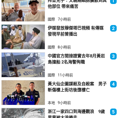
拜登兒子：父親癌細胞擴散到其
1
他部位 帶來痛苦
國際
7小時前
伊媒發放穆傑塔巴視頻 有傳媒
2
發現早前曾播出
國際
8小時前
中國官方間接證實去年8月黃岩
3
島撞船 2名海警殉職
國際
11小時前
黃大仙企圖謀殺及自殺案 男子
4
斬傷樓上街坊後墮樓亡
本地
9小時前
浙江一家四口到海邊觀浪 9歲
5
男童被大浪捲走