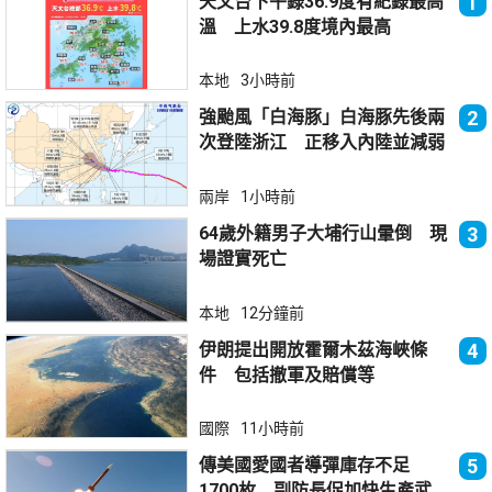
天文台下午錄36.9度有紀錄最高
1
溫 上水39.8度境內最高
本地
3小時前
強颱風「白海豚」白海豚先後兩
2
次登陸浙江 正移入內陸並減弱
兩岸
1小時前
64歲外籍男子大埔行山暈倒 現
3
場證實死亡
本地
12分鐘前
伊朗提出開放霍爾木茲海峽條
4
件 包括撤軍及賠償等
國際
11小時前
傳美國愛國者導彈庫存不足
5
1700枚 副防長促加快生產武