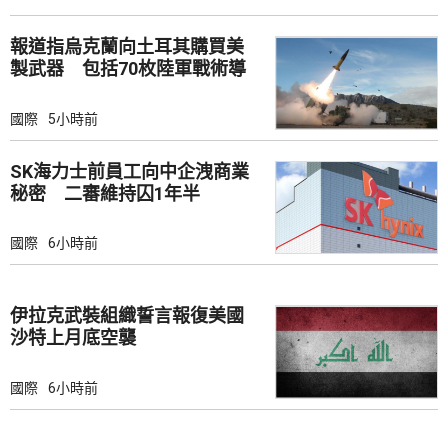
報道指烏克蘭向土耳其購買美
製武器 包括70枚陸軍戰術導
彈
國際
5小時前
SK海力士前員工向中企洩商業
秘密 二審維持囚1年半
國際
6小時前
伊拉克武裝組織誓言報復美國
沙特上月底空襲
國際
6小時前