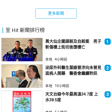
更多新聞
至 Hit 新聞排行榜
黃大仙企圖謀殺及自殺案 男子
1
斬傷樓上街坊後墮樓亡
本地
4小時前
泌尿外科醫生葉維晉涉向未曾見
2
面病人開藥 醫委會繼續聆訊
本地
10小時前
天文台錄今年最高溫34.7度 上
3
水38.5度