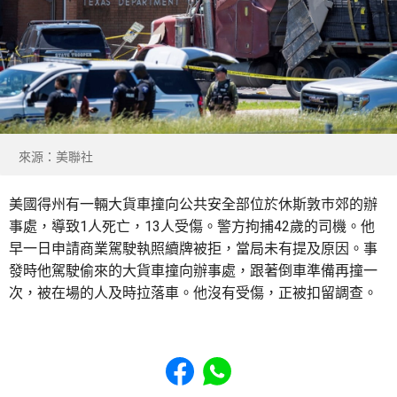
來源：美聯社
美國得州有一輛大貨車撞向公共安全部位於休斯敦巿郊的辦
事處，導致1人死亡，13人受傷。警方拘捕42歲的司機。他
早一日申請商業駕駛執照續牌被拒，當局未有提及原因。事
發時他駕駛偷來的大貨車撞向辦事處，跟著倒車準備再撞一
次，被在場的人及時拉落車。他沒有受傷，正被扣留調查。
Share to Facebook
Share to WhatsApp