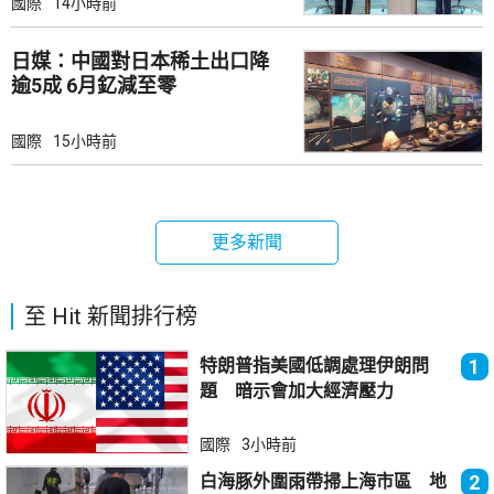
國際
14小時前
日媒：中國對日本稀土出口降
逾5成 6月釔減至零
國際
15小時前
更多新聞
至 Hit 新聞排行榜
特朗普指美國低調處理伊朗問
1
題 暗示會加大經濟壓力
國際
3小時前
白海豚外圍雨帶掃上海市區 地
2