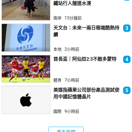
鐵站行人隧道水浸
兩岸
13分鐘前
天文台：未來一兩日極端酷熱持
3
續
本地
2小時前
酋長盃｜阿仙奴2:3不敵多蒙特
4
體育
7小時前
美媒指蘋果公司部份產品測試使
5
用中國記憶體晶片
國際
9小時前